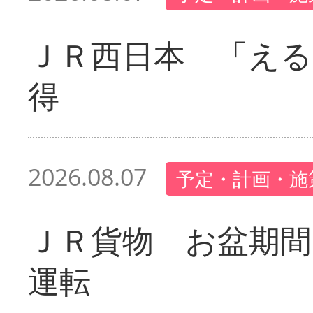
ＪＲ西日本 「える
得
2026.08.07
予定・計画・施
ＪＲ貨物 お盆期間
運転