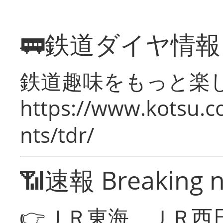
🚃鉄道ダイヤ情
鉄道趣味をもっと楽
https://www.kotsu.co
nts/tdr/
📶速報 Breaking 
👉ＪＲ東海、ＪＲ西