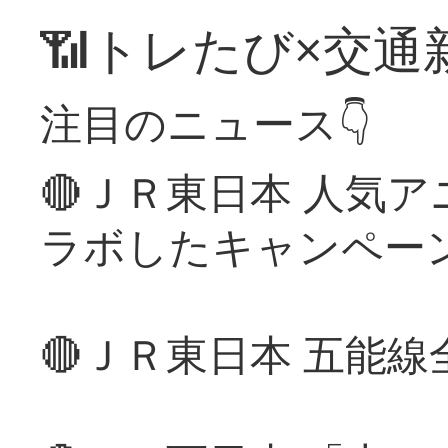
📶トレたび×交通
注目のニュース👇
🔴ＪＲ東日本 人気
ラボしたキャンペー
🔴ＪＲ東日本 五能