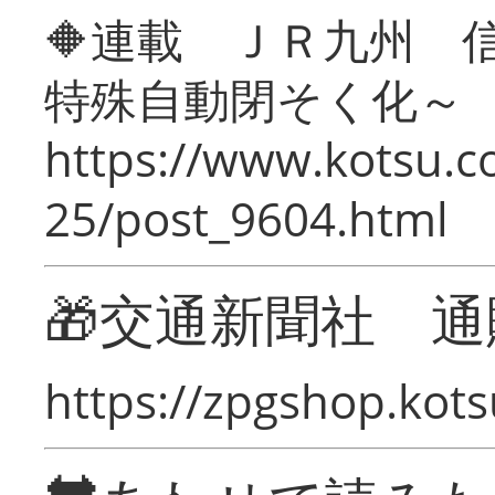
🔶連載 ＪＲ九州 
特殊自動閉そく化～
https://www.kotsu.c
25/post_9604.html
🎁交通新聞社 通
https://zpgshop.kots