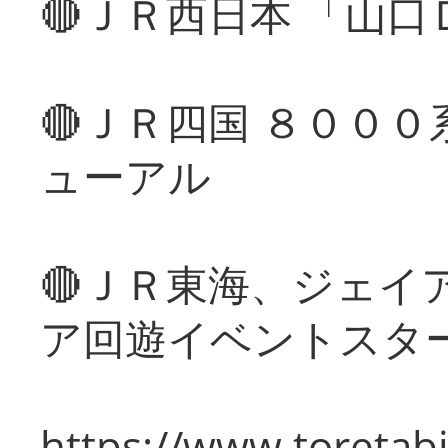
🔴ＪＲ西日本 「山
🔴ＪＲ四国 ８００
ューアル
🔴ＪＲ東海、ジェイ
ア回遊イベントスタ
https://www.toretabi