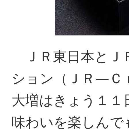
ＪＲ東日本とＪ
ション（ＪＲ―Ｃ
大増はきょう１１
味わいを楽しんで