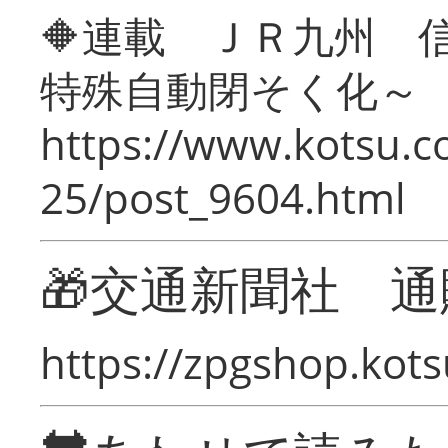
🔶連載 ＪＲ九州 
特殊自動閉そく化～
https://www.kotsu.c
25/post_9604.html
🎁交通新聞社 通
https://zpgshop.kots