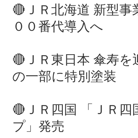
🔴ＪＲ北海道 新型
００番代導入へ
🔴ＪＲ東日本 傘寿
の一部に特別塗装
🔴ＪＲ四国 「ＪＲ
プ」発売