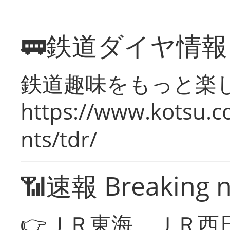
🚃鉄道ダイヤ情
鉄道趣味をもっと楽
https://www.kotsu.co
nts/tdr/
📶速報 Breaking 
👉ＪＲ東海、ＪＲ西