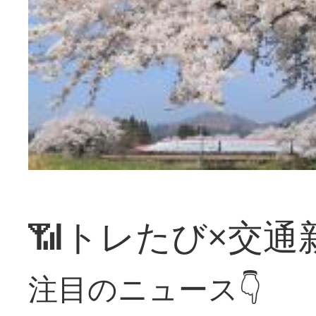
📶トレたび×交通
注目のニュース👇