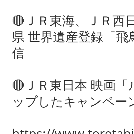
🔴ＪＲ東海、ＪＲ西
県 世界遺産登録「飛
信
🔴ＪＲ東日本 映画
ップしたキャンペー
https://www.toretabi