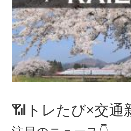
📶トレたび×交通