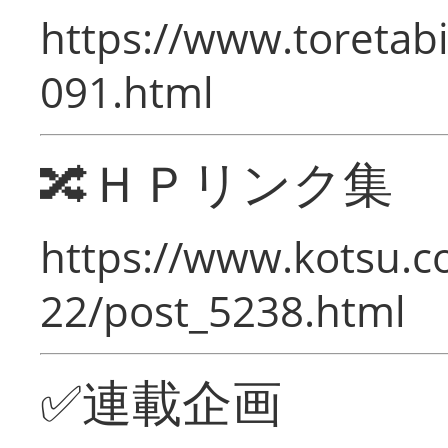
https://www.toretabi
091.html
🔀ＨＰリンク集
https://www.kotsu.c
22/post_5238.html
✅連載企画