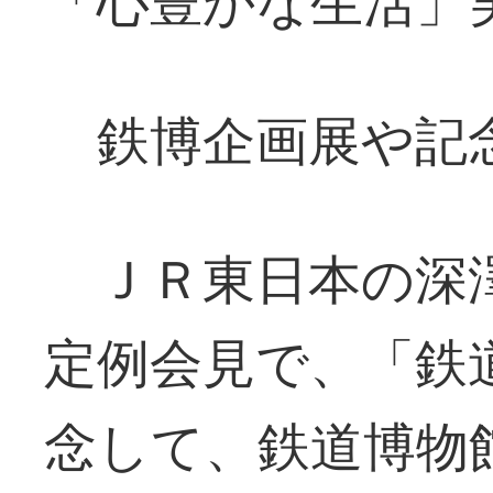
「心豊かな生活」
鉄博企画展や記
ＪＲ東日本の深澤
定例会見で、「鉄
念して、鉄道博物