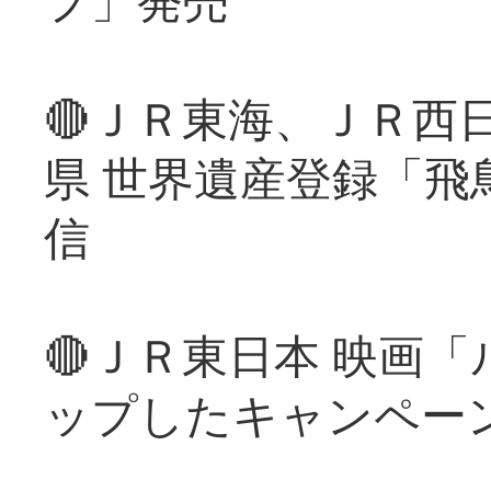
🔴ＪＲ東海、ＪＲ西
県 世界遺産登録「飛
信
🔴ＪＲ東日本 映画
ップしたキャンペー