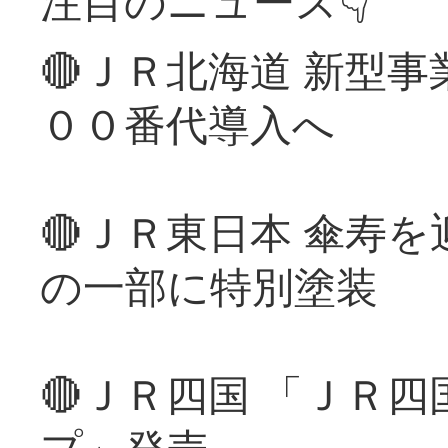
注目のニュース👇
🔴ＪＲ北海道 新型
００番代導入へ
🔴ＪＲ東日本 傘寿
の一部に特別塗装
🔴ＪＲ四国 「ＪＲ
プ」発売