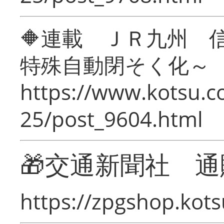
🔶連載 ＪＲ九州 
特殊自動閉そく化～
https://www.kotsu.c
25/post_9604.html
🎁交通新聞社 通
https://zpgshop.kots