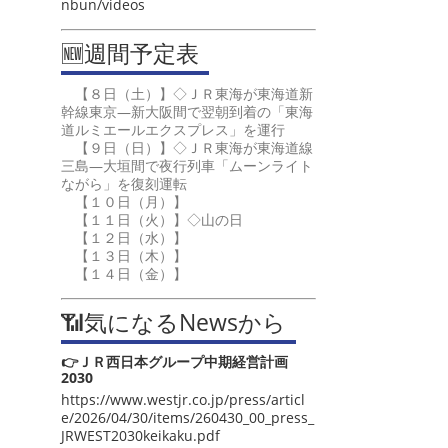
nbun/videos
🆕週間予定表
【８日（土）】◇ＪＲ東海が東海道新
幹線東京―新大阪間で翌朝到着の「東海
道ルミエールエクスプレス」を運行
【９日（日）】◇ＪＲ東海が東海道線
三島―大垣間で夜行列車「ムーンライト
ながら」を復刻運転
【１０日（月）】
【１１日（火）】◇山の日
【１２日（水）】
【１３日（木）】
【１４日（金）】
📶気になるNewsから
👉ＪＲ西日本グループ中期経営計画
2030
https://www.westjr.co.jp/press/articl
e/2026/04/30/items/260430_00_press_
JRWEST2030keikaku.pdf