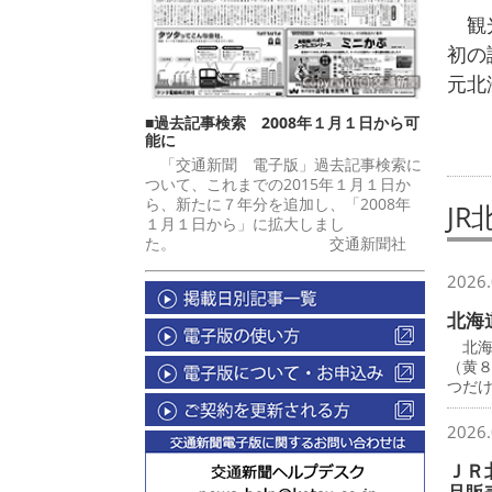
観光
初の
元北
■過去記事検索 2008年１月１日から可
能に
「交通新聞 電子版」過去記事検索に
ついて、これまでの2015年１月１日か
ら、新たに７年分を追加し、「2008年
JR
１月１日から」に拡大しまし
た。 交通新聞社
2026.
北海
北海
（黄
つだ
2026.
ＪＲ