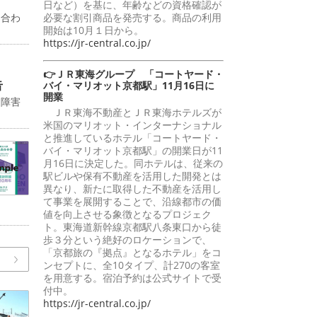
日など）を基に、年齢などの資格確認が
に合わ
必要な割引商品を発売する。商品の利用
開始は10月１日から。
https://jr-central.co.jp/
👉ＪＲ東海グループ 「コートヤード・
告
バイ・マリオット京都駅」11月16日に
開業
送障害
ＪＲ東海不動産とＪＲ東海ホテルズが
米国のマリオット・インターナショナル
と推進しているホテル「コートヤード・
バイ・マリオット京都駅」の開業日が11
月16日に決定した。同ホテルは、従来の
駅ビルや保有不動産を活用した開発とは
異なり、新たに取得した不動産を活用し
て事業を展開することで、沿線都市の価
値を向上させる象徴となるプロジェク
ト。東海道新幹線京都駅八条東口から徒
歩３分という絶好のロケーションで、
「京都旅の『拠点』となるホテル」をコ
ンセプトに、全10タイプ、計270の客室
を用意する。宿泊予約は公式サイトで受
付中。
https://jr-central.co.jp/