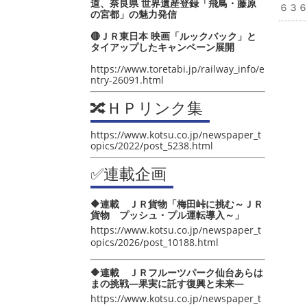
道、奈良県 世界遺産登録「飛鳥・藤原
６３
の宮都」の魅力発信
🔴ＪＲ東日本 映画「ルックバック」と
タイアップしたキャンペーン展開
https://www.toretabi.jp/railway_info/e
ntry-26091.html
🔀ＨＰリンク集
https://www.kotsu.co.jp/newspaper_t
opics/2022/post_5238.html
✅連載企画
🔶連載 ＪＲ貨物「梅田峠に挑む～ＪＲ
貨物 プッシュ・プル運転導入～」
https://www.kotsu.co.jp/newspaper_t
opics/2026/post_10188.html
🔶連載 ＪＲフルーツパーク仙台あらは
まの挑戦―果実に託す復興と未来―
https://www.kotsu.co.jp/newspaper_t