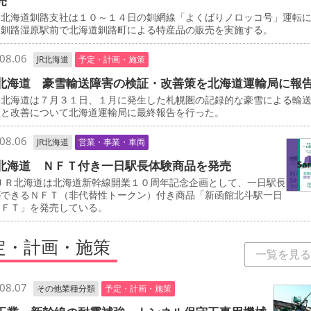
売
北海道釧路支社は１０～１４日の釧網線「よくばりノロッコ号」運転
、釧路湿原駅前で北海道釧路町による特産品の販売を実施する。
08.06
JR北海道
予定・計画・施策
北海道 豪雪輸送障害の検証・改善策を北海道運輸局に報
北海道は７月３１日、１月に発生した札幌圏の記録的な豪雪による輸
証と改善について北海道運輸局に最終報告を行った。
08.06
JR北海道
営業・事業・車両
北海道 ＮＦＴ付き一日駅長体験商品を発売
ＪＲ北海道は北海道新幹線開業１０周年記念企画として、一日駅長
ができるＮＦＴ（非代替性トークン）付き商品「新函館北斗駅一日
ＮＦＴ」を発売している。
定・計画・施策
一覧を見る
08.07
その他業種分類
予定・計画・施策