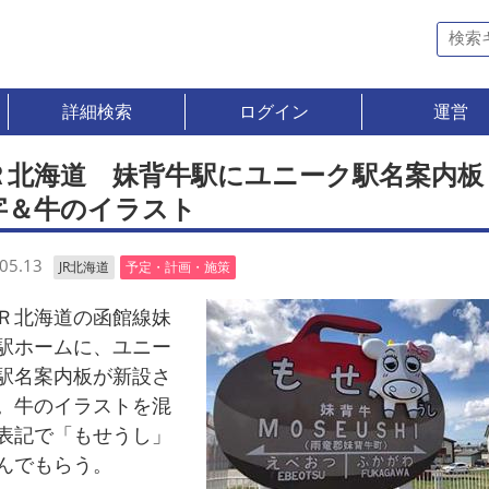
詳細検索
ログイン
運営
Ｒ北海道 妹背牛駅にユニーク駅名案内
字＆牛のイラスト
05.13
JR北海道
予定・計画・施策
北海道の函館線妹
駅ホームに、ユニー
駅名案内板が新設さ
。牛のイラストを混
表記で「もせうし」
んでもらう。