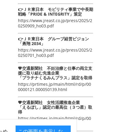
👉ＪＲ東日本 モビリティ事業で中長期
戦略「PRIDE & INTEGRITY」策定
https://www.jreast.co.jp/press/2025/2
0250909_ho03.pdf
👉ＪＲ東日本 グループ経営ビジョン
「勇翔 2034」
https://www.jreast.co.jp/press/2025/2
0250701_ho03.pdf
💖交通新聞社 不妊治療と仕事の両立支
援に取り組む先進企業
「プラチナくるみんプラス」認定を取得
https://prtimes.jp/main/html/rd/p/00
0000121.000050139.html
💖交通新聞社 女性活躍推進企業
「えるぼし」認定の最高位（３つ星）取
得
https://prtimes.jp/main/html/rd/p/00
0000105.000050139.html
ため
この画面を表示しな