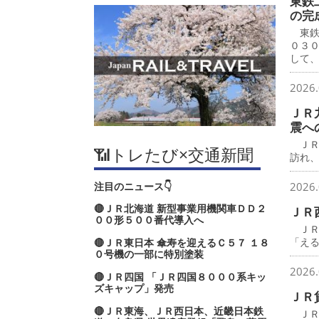
東鉄
の完
東鉄
０３
して
2026.
ＪＲ
震へ
ＪＲ
📶トレたび×交通新聞
訪れ
注目のニュース👇
2026.
🔴ＪＲ北海道 新型事業用機関車ＤＤ２
ＪＲ
００形５００番代導入へ
ＪＲ
「え
🔴ＪＲ東日本 傘寿を迎えるＣ５７ １８
０号機の一部に特別塗装
2026.
🔴ＪＲ四国 「ＪＲ四国８０００系キッ
ズキャップ」発売
ＪＲ
🔴ＪＲ東海、ＪＲ西日本、近畿日本鉄
ＪＲ