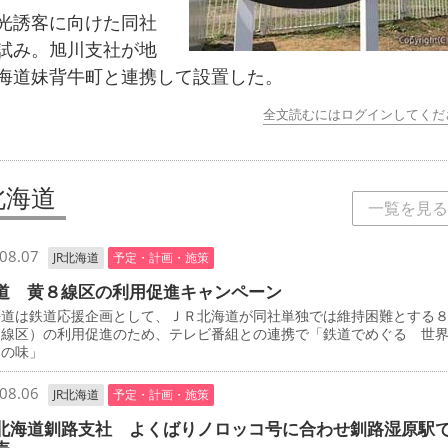
誘客に向けた同社
試み。旭川支社が地
海道妹背牛町と連携して設置した。
全文読むにはログインしてくだ
北海道
一覧を見る
08.07
JR北海道
予定・計画・施策
道 黄８線区の利用促進キャンペーン
道は鉄道応援企画として、ＪＲ北海道が同社単独では維持困難とする
８線区）の利用促進のため、テレビ番組との連携で「鉄道でめぐる 世
けの味」
08.06
JR北海道
予定・計画・施策
北海道釧路支社 よくばりノロッコ号に合わせ釧路湿原駅