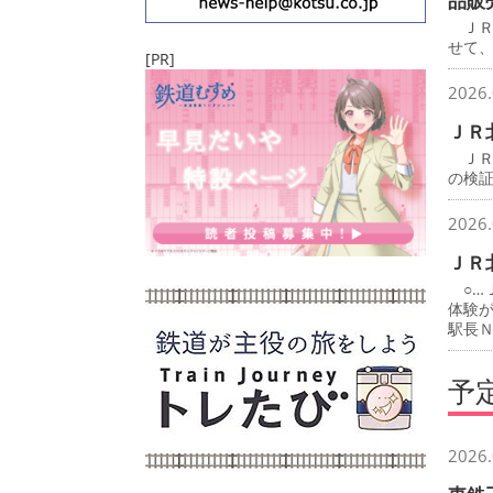
品販
ＪＲ
せて
[PR]
2026.
ＪＲ
ＪＲ
の検
2026.
ＪＲ
○…
体験
駅長
予
2026.