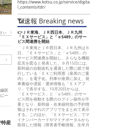
https://www.kotsu.co.jp/service/digita
l_contents/tdr/
📶速報 Breaking news
👉ＪＲ東海、ＪＲ西日本、ＪＲ九州
さい
「ＥＸサービス」と「ｅ5489」のサー
ビス間連携を開始
ＪＲ東海とＪＲ西日本、ＪＲ九州は６
日、「ＥＸサービス」と「ｅ5489」の
サービス間連携を開始し、さらなる機能
拡充を図ると発表した。９月15日には、
新幹線の自動改札を通過した際に紙で発
行している「ＥＸご利用票（座席のご案
内）」を電子化。列車や座席に加え、発
車番線や遅延・運休情報も「ＥＸアプ
リ」で表示する。10月20日からは、
８線区
「ＥＸサービス」と「ｅ5489」のサー
界に一
ビス間を移動する際のログイン操作が不
要となり、新幹線・在来線特急の予約情
報はそれぞれのアプリでをまとめて表示
する。このほか、「ＥＸサービス」でマ
イナンバーカードやマイナポータルから
で特産
取得した情報（障害者手帳情報、生年月