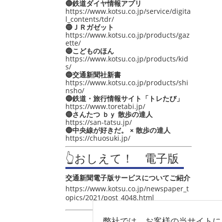
🔵鉄道ダイヤ情報アプリ
https://www.kotsu.co.jp/service/digita
l_contents/tdr/
🔵ＪＲガゼット
https://www.kotsu.co.jp/products/gaz
ette/
🔵こどものほん
https://www.kotsu.co.jp/products/kid
s/
🔵交通新聞社新書
https://www.kotsu.co.jp/products/shi
nsho/
🔵鉄道・旅行情報サイト「トレたび」
https://www.toretabi.jp/
🔵さんたつ ｂｙ 散歩の達人
https://san-tatsu.jp/
🔵中央線が好きだ。 × 散歩の達人
https://chuosuki.jp/
👆おしえて！ 電子版
交通新聞電子版サービスについてご紹介
https://www.kotsu.co.jp/newspaper_t
opics/2021/post_4048.html
弊社では、お客様の当サイトに