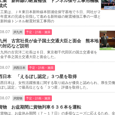
工業 新幹線の耐震補強 トンネル保守工事用機械
成式
工業は、ＪＲ東日本新幹線本部浦佐保守基地で５日、同社が２
０年度末の完成を目指して進める新幹線の耐震補強工事の一環と
、新幹線トンネル耐震対策工事用の
08.07
JR九州
予定・計画・施策
九州 古宮社長が金子国土交通大臣と面会 熊本地
の対応など説明
九州の古宮洋二社長は６日、東京都千代田区の国土交通省を
、金子恭之国土交通大臣と面会した。
08.07
JR西日本
予定・計画・施策
西日本 「えるぼし認定」３つ星を取得
西日本は、女性活躍推進に関する取り組みが優良と認められ、厚生労
るぼし認定」で最高位となる「３つ星」評価を取得した。
08.07
JR貨物
予定・計画・施策
貨物 お盆期間に貨物列車６３６本を運転
貨物は、お盆休み期間（７～１７日）の多様なニーズに応えるため、