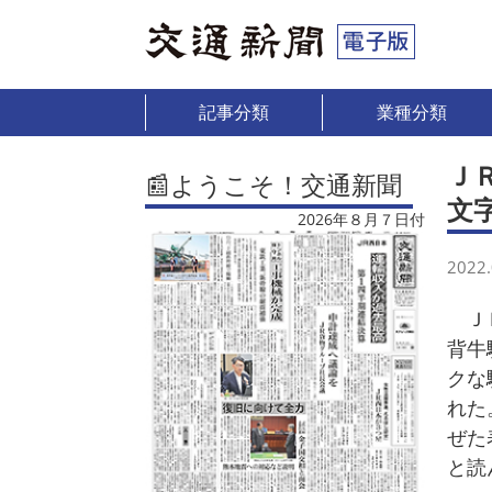
記事分類
業種分類
Ｊ
📰ようこそ！交通新聞
文
2026年８月７日付
2022.
ＪＲ
背牛
クな
れた
ぜた
と読