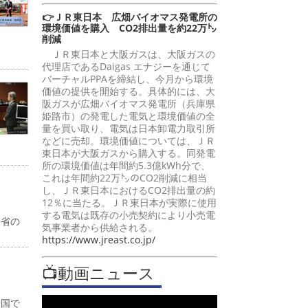
👉ＪＲ東日本 広畑バイオマス発電所の
環境価値を購入 CO2排出量を約22万㌧
削減
ＪＲ東日本と大阪ガスは、大阪ガスの
代理店であるDaigas エナジーを通じて
バーチャルPPAを締結し、今月から環境
価値の提供を開始する。具体的には、大
阪ガスが広畑バイオマス発電所（兵庫県
姫路市）の発電した電気と環境価値の全
量を買い取り、電気は日本卸電力取引所
などに売却。環境価値については、ＪＲ
東日本が大阪ガスから購入する。同発電
所の環境価値は年間約5.3億kWh分で、
これは年間約22万㌧のCO2削減に相当
し、ＪＲ東日本におけるCO2排出量の約
12％に当たる。ＪＲ東日本が実際に使用
する電気は既存の小売契約により小売電
働省の
気事業者から供給される。
https://www.jreast.co.jp/
📺動画ニュース
全国で