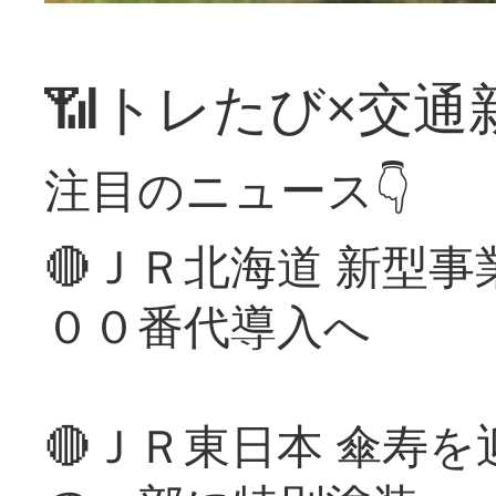
📶トレたび×交通
注目のニュース👇
🔴ＪＲ北海道 新型
００番代導入へ
🔴ＪＲ東日本 傘寿