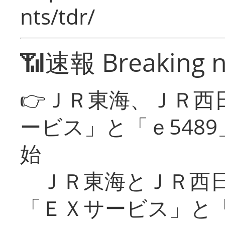
nts/tdr/
📶速報 Breaking 
👉ＪＲ東海、ＪＲ西
ービス」と「ｅ548
始
ＪＲ東海とＪＲ西日
「ＥＸサービス」と「