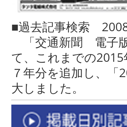
■過去記事検索 20
「交通新聞 電子版
て、これまでの201
７年分を追加し、「2
大しました