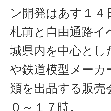
ン開発はあす１４
札前と自由通路イ
城県内を中心とし
や鉄道模型メーカ
類を出品する販売
０～１７時。