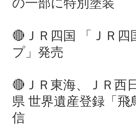
の一部に特別塗装
🔴ＪＲ四国 「ＪＲ
プ」発売
🔴ＪＲ東海、ＪＲ西
県 世界遺産登録「飛
信