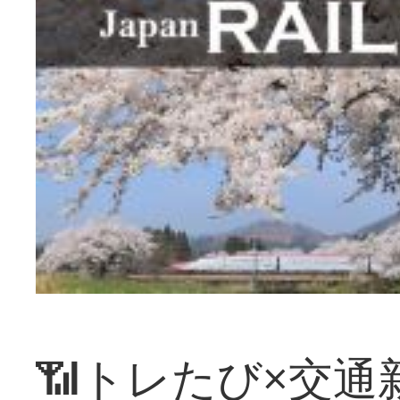
📶トレたび×交通