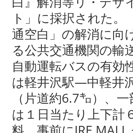
白』解消等リ・デザ
ト」に採択された。
通空白」の解消に向
る公共交通機関の輸
自動運転バスの有効
は軽井沢駅―中軽井
（片道約6.7㌔）、
は１日当たり上下計
料、事前にJRE MA