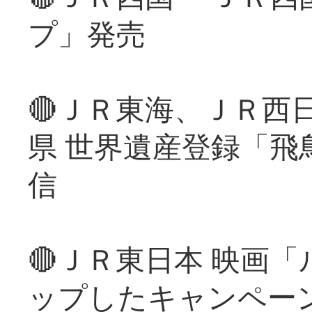
プ」発売
🔴ＪＲ東海、ＪＲ西
県 世界遺産登録「飛
信
🔴ＪＲ東日本 映画
ップしたキャンペー