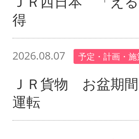
ＪＲ西日本 「える
得
2026.08.07
予定・計画・施
ＪＲ貨物 お盆期間
運転