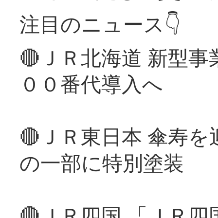
注目のニュース👇
🔴ＪＲ北海道 新型
００番代導入へ
🔴ＪＲ東日本 傘寿
の一部に特別塗装
🔴ＪＲ四国 「ＪＲ