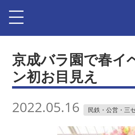
京成バラ園で春イ
ン初お目見え
2022.05.16
民鉄・公営・三