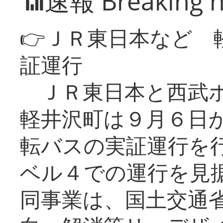
📶速報 Breaking 
👉ＪＲ東日本など 
証運行
ＪＲ東日本と西武ホ
軽井沢町は９月６日か
転バスの実証運行を
ベル４での運行を見
同事業は、国土交通