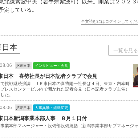
東北線紫波中央（岩手県紫波町）以来。開業は２０２３
予定している。
全文読むにはログインしてくだ
東日本
一覧を見る
08.06
JR東日本
インタビュー・会見
東日本 喜㔟社長が日本記者クラブで会見
野で挑戦継続強調 ＪＲ東日本の喜㔟陽一社長は４日、東京・内幸町
本プレスセンタービル内で開かれた記者会見（日本記者クラブ主催）
壇した。
08.06
JR東日本
人事異動・組織変更
東日本新潟事業本部人事 ８月１日付
事業本部マネージャー・設備部設備統括（新潟事業本部サブマネージ
司