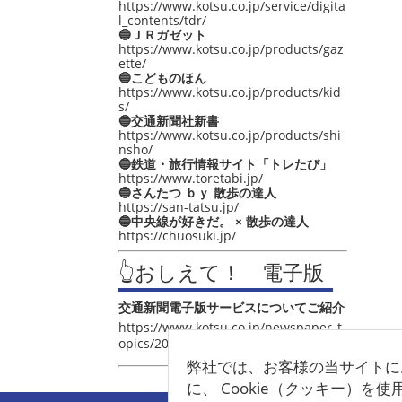
https://www.kotsu.co.jp/service/digita
l_contents/tdr/
🔵ＪＲガゼット
https://www.kotsu.co.jp/products/gaz
ette/
🔵こどものほん
https://www.kotsu.co.jp/products/kid
s/
🔵交通新聞社新書
https://www.kotsu.co.jp/products/shi
nsho/
🔵鉄道・旅行情報サイト「トレたび」
https://www.toretabi.jp/
🔵さんたつ ｂｙ 散歩の達人
https://san-tatsu.jp/
🔵中央線が好きだ。 × 散歩の達人
https://chuosuki.jp/
👆おしえて！ 電子版
交通新聞電子版サービスについてご紹介
https://www.kotsu.co.jp/newspaper_t
opics/2021/post_4048.html
弊社では、お客様の当サイトに
に、 Cookie（クッキー）を