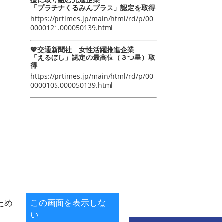
「プラチナくるみんプラス」認定を取得
https://prtimes.jp/main/html/rd/p/00
0000121.000050139.html
💖交通新聞社 女性活躍推進企業
「えるぼし」認定の最高位（３つ星）取
得
https://prtimes.jp/main/html/rd/p/00
0000105.000050139.html
ため
この画面を表示しな
い