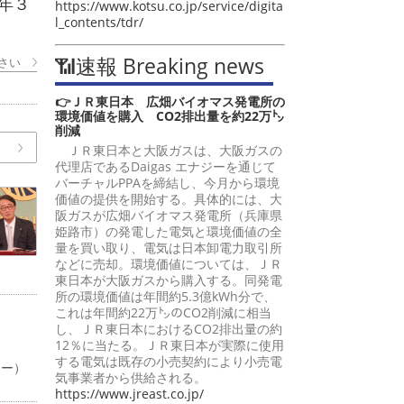
年３
https://www.kotsu.co.jp/service/digita
l_contents/tdr/
📶速報 Breaking news
さい
👉ＪＲ東日本 広畑バイオマス発電所の
環境価値を購入 CO2排出量を約22万㌧
削減
ＪＲ東日本と大阪ガスは、大阪ガスの
代理店であるDaigas エナジーを通じて
バーチャルPPAを締結し、今月から環境
価値の提供を開始する。具体的には、大
阪ガスが広畑バイオマス発電所（兵庫県
姫路市）の発電した電気と環境価値の全
量を買い取り、電気は日本卸電力取引所
などに売却。環境価値については、ＪＲ
東日本が大阪ガスから購入する。同発電
所の環境価値は年間約5.3億kWh分で、
これは年間約22万㌧のCO2削減に相当
し、ＪＲ東日本におけるCO2排出量の約
12％に当たる。ＪＲ東日本が実際に使用
する電気は既存の小売契約により小売電
ャー）
気事業者から供給される。
https://www.jreast.co.jp/