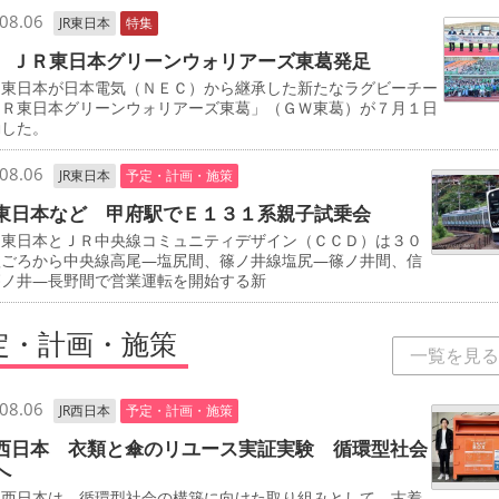
08.06
JR東日本
特集
 ＪＲ東日本グリーンウォリアーズ東葛発足
東日本が日本電気（ＮＥＣ）から継承した新たなラグビーチー
ＪＲ東日本グリーンウォリアーズ東葛」（ＧＷ東葛）が７月１日
動した。
08.06
JR東日本
予定・計画・施策
東日本など 甲府駅でＥ１３１系親子試乗会
東日本とＪＲ中央線コミュニティデザイン（ＣＣＤ）は３０
秋ごろから中央線高尾―塩尻間、篠ノ井線塩尻―篠ノ井間、信
篠ノ井―長野間で営業運転を開始する新
定・計画・施策
一覧を見る
08.06
JR西日本
予定・計画・施策
西日本 衣類と傘のリユース実証実験 循環型社会
へ
西日本は、循環型社会の構築に向けた取り組みとして、古着