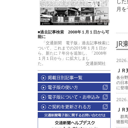
した
月を
■過去記事検索 2008年１月１日から可
能に
JR
「交通新聞 電子版」過去記事検索に
ついて、これまでの2015年１月１日か
ら、新たに７年分を追加し、「2008年
１月１日から」に拡大しまし
2026.
た。 交通新聞社
ＪＲ
各分
の日
に登
2026.
ＪＲ
群馬
猪股