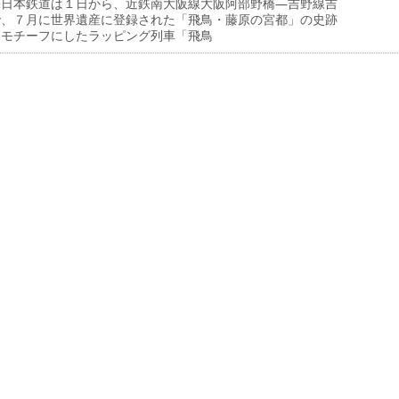
日本鉄道は１日から、近鉄南大阪線大阪阿部野橋―吉野線吉
で、７月に世界遺産に登録された「飛鳥・藤原の宮都」の史跡
をモチーフにしたラッピング列車「飛鳥