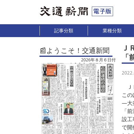
記事分類
業種分類
Ｊ
📰ようこそ！交通新聞
「
2026年８月６日付
2022.
ＪＲ
この
―大
「前
設工
で開