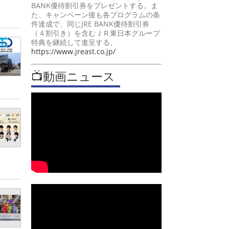
BANK優待割引券をプレゼントする。ま
た、キャンペーン後も各プログラムの条
件達成で、同じJRE BANK優待割引券
（４割引き）を含むＪＲ東日本グループ
特典を継続して進呈する。
https://www.jreast.co.jp/
📺動画ニュース