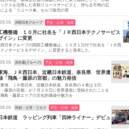
ボックスを活用した衣類リユースサービスと、持ち主不明の忘
傘による「リユース傘」セルフ販売の実
08.06
JR西日本グループ
予定・計画・施策
工機整備 １０月に社名を「ＪＲ西日本テクノサービス
ザイン」に変更
西日本グループの関西工機整備は、１０月１日付で社名を「ＪＲ西
テクノサービス＆デザイン」に変更すると発表した。
08.06
JR共通(グループ)
予定・計画・施策
東海、ＪＲ西日本、近畿日本鉄道、奈良県 世界遺
録「飛鳥・藤原の宮都」の魅力発信
東海、ＪＲ西日本、近畿日本鉄道、奈良県の４者は３日、
鳥・藤原の宮都」が７月２６日に世界遺産に登録されたことを
、飛鳥・藤原エリアの文化的価値や魅力を
08.06
民鉄・公営・三セク
予定・計画・施策
日本鉄道 ラッピング列車「四神ライナー」デビュ