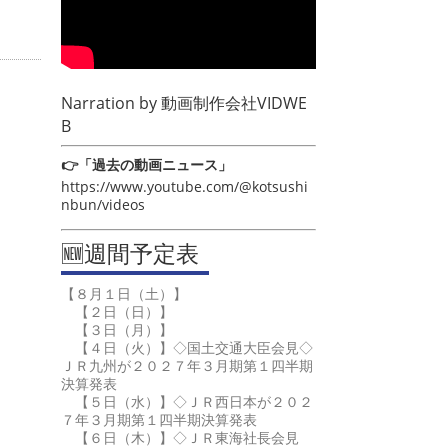
Narration by
動画制作会社VIDWE
B
👉「過去の動画ニュース」
https://www.youtube.com/@kotsushi
nbun/videos
🆕週間予定表
【８月１日（土）】
【２日（日）】
【３日（月）】
【４日（火）】◇国土交通大臣会見◇
ＪＲ九州が２０２７年３月期第１四半期
決算発表
【５日（水）】◇ＪＲ西日本が２０２
７年３月期第１四半期決算発表
【６日（木）】◇ＪＲ東海社長会見