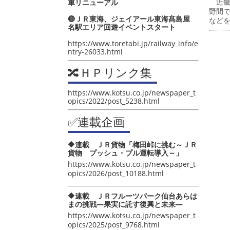
近畿
車リニューアル
野間
🔴ＪＲ東海、ジェイアール東海髙島屋
など
名駅エリア回遊イベントスタート
https://www.toretabi.jp/railway_info/e
ntry-26033.html
🔀ＨＰリンク集
https://www.kotsu.co.jp/newspaper_t
opics/2022/post_5238.html
✅連載企画
🔶連載 ＪＲ貨物「梅田峠に挑む～ＪＲ
貨物 プッシュ・プル運転導入～」
https://www.kotsu.co.jp/newspaper_t
opics/2026/post_10188.html
🔶連載 ＪＲフルーツパーク仙台あらは
まの挑戦―果実に託す復興と未来―
https://www.kotsu.co.jp/newspaper_t
opics/2025/post_9768.html