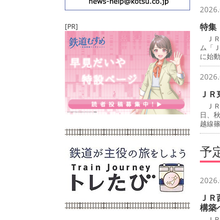
2026.
特集
[PR]
ＪＲ
ム「
に始
2026.
ＪＲ
ＪＲ
日、
越線
予
2026.
ＪＲ
構築
ＪＲ