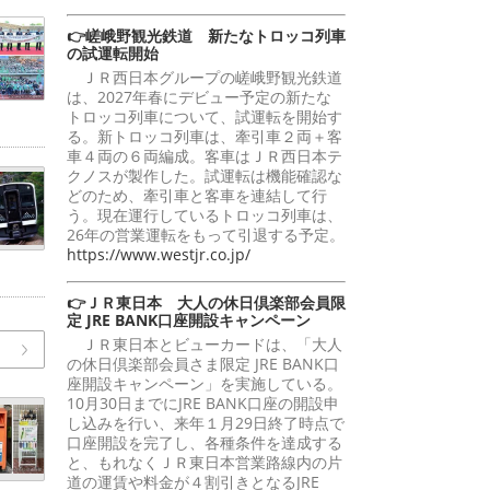
👉嵯峨野観光鉄道 新たなトロッコ列車
の試運転開始
ＪＲ西日本グループの嵯峨野観光鉄道
は、2027年春にデビュー予定の新たな
トロッコ列車について、試運転を開始す
る。新トロッコ列車は、牽引車２両＋客
車４両の６両編成。客車はＪＲ西日本テ
クノスが製作した。試運転は機能確認な
どのため、牽引車と客車を連結して行
う。現在運行しているトロッコ列車は、
26年の営業運転をもって引退する予定。
https://www.westjr.co.jp/
👉ＪＲ東日本 大人の休日倶楽部会員限
定 JRE BANK口座開設キャンペーン
ＪＲ東日本とビューカードは、「大人
の休日倶楽部会員さま限定 JRE BANK口
座開設キャンペーン」を実施している。
10月30日までにJRE BANK口座の開設申
し込みを行い、来年１月29日終了時点で
口座開設を完了し、各種条件を達成する
と、もれなくＪＲ東日本営業路線内の片
道の運賃や料金が４割引きとなるJRE