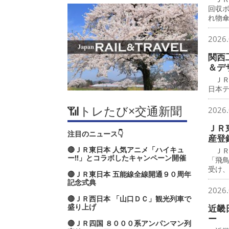
回収
れ物
2026.
関西
＆デ
ＪＲ
日本
📶トレたび×交通新聞
2026.
ＪＲ
注目のニュース👇
産登
🔴ＪＲ東日本 人気アニメ「ハイキュ
ＪＲ
ー‼」とコラボしたキャンペーン開催
「飛
受け
🔴ＪＲ東日本 五能線全線開通９０周年
記念式典
2026.
🔴ＪＲ西日本 「山口ＤＣ」観光列車で
盛り上げ
近畿
ー
🔴ＪＲ四国 ８０００系アンパンマン列