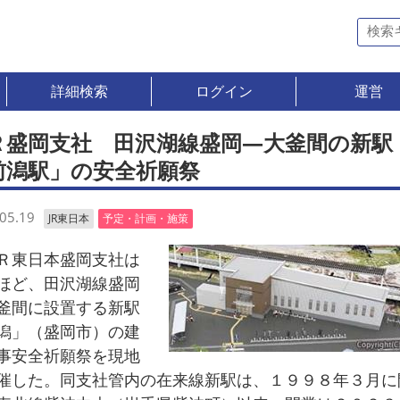
詳細検索
ログイン
運営
Ｒ盛岡支社 田沢湖線盛岡―大釜間の新
前潟駅」の安全祈願祭
05.19
JR東日本
予定・計画・施策
東日本盛岡支社は
ほど、田沢湖線盛岡
釜間に設置する新駅
潟」（盛岡市）の建
事安全祈願祭を現地
催した。同支社管内の在来線新駅は、１９９８年３月に