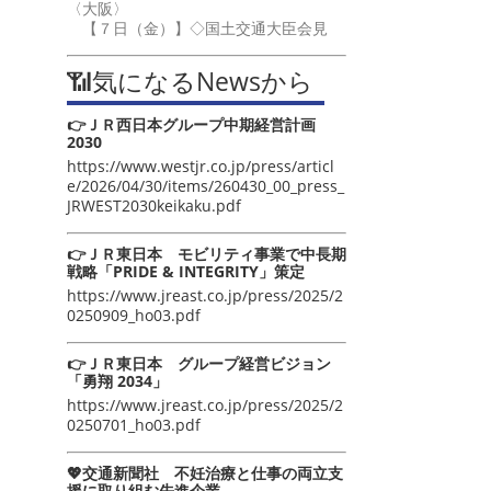
〈大阪〉
【７日（金）】◇国土交通大臣会見
📶気になるNewsから
👉ＪＲ西日本グループ中期経営計画
2030
https://www.westjr.co.jp/press/articl
e/2026/04/30/items/260430_00_press_
JRWEST2030keikaku.pdf
👉ＪＲ東日本 モビリティ事業で中長期
戦略「PRIDE & INTEGRITY」策定
https://www.jreast.co.jp/press/2025/2
0250909_ho03.pdf
👉ＪＲ東日本 グループ経営ビジョン
「勇翔 2034」
https://www.jreast.co.jp/press/2025/2
0250701_ho03.pdf
💖交通新聞社 不妊治療と仕事の両立支
援に取り組む先進企業