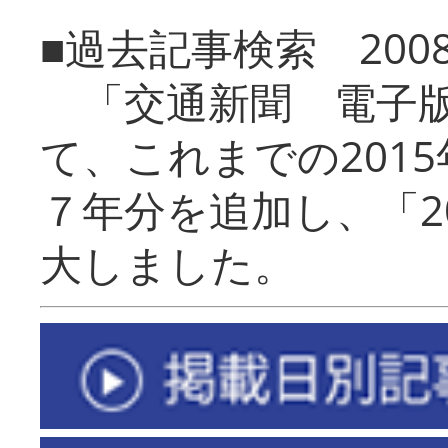
■過去記事検索 20
「交通新聞 電子版
て、これまでの201
７年分を追加し、「2
大しました