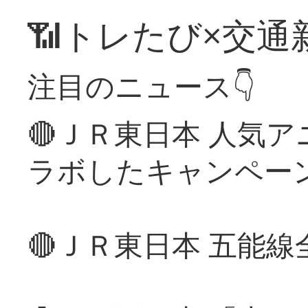
📶トレたび×交通
注目のニュース👇
🔴ＪＲ東日本 人気
ラボしたキャンペー
🔴ＪＲ東日本 五能