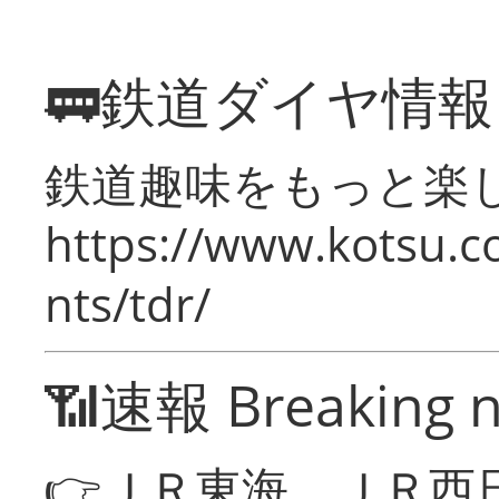
🚃鉄道ダイヤ情
鉄道趣味をもっと楽
https://www.kotsu.co
nts/tdr/
📶速報 Breaking 
👉ＪＲ東海、ＪＲ西