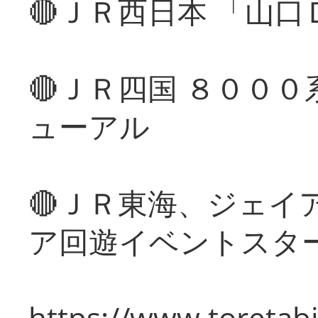
🔴ＪＲ西日本 「山
🔴ＪＲ四国 ８００
ューアル
🔴ＪＲ東海、ジェイ
ア回遊イベントスタ
https://www.toretabi