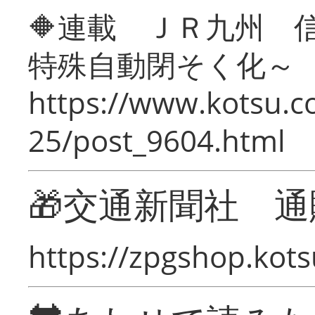
🔶連載 ＪＲ九州 
特殊自動閉そく化～
https://www.kotsu.c
25/post_9604.html
🎁交通新聞社 通
https://zpgshop.kots