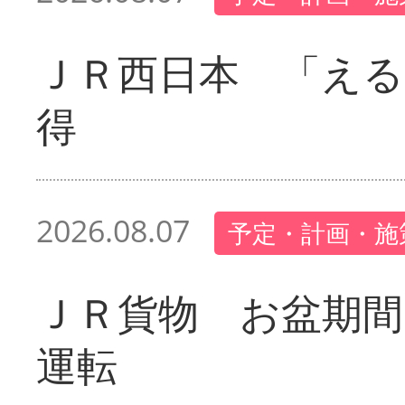
ＪＲ西日本 「える
得
2026.08.07
予定・計画・施
ＪＲ貨物 お盆期間
運転