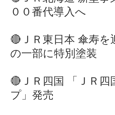
００番代導入へ
🔴ＪＲ東日本 傘寿
の一部に特別塗装
🔴ＪＲ四国 「ＪＲ
プ」発売