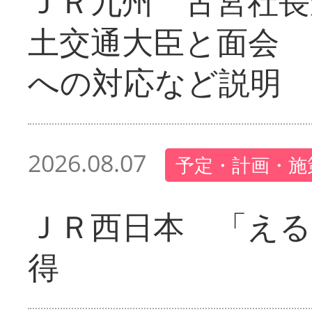
ＪＲ九州 古宮社長
土交通大臣と面会 
への対応など説明
2026.08.07
予定・計画・施
ＪＲ西日本 「える
得