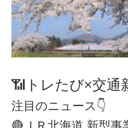
📶トレたび×交通
注目のニュース👇
🔴ＪＲ北海道 新型