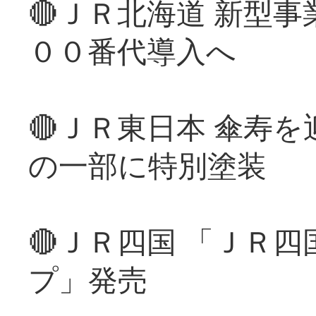
🔴ＪＲ北海道 新型
００番代導入へ
🔴ＪＲ東日本 傘寿
の一部に特別塗装
🔴ＪＲ四国 「ＪＲ
プ」発売