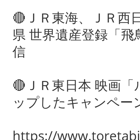
🔴ＪＲ東海、ＪＲ西
県 世界遺産登録「飛
信
🔴ＪＲ東日本 映画
ップしたキャンペー
https://www.toretabi