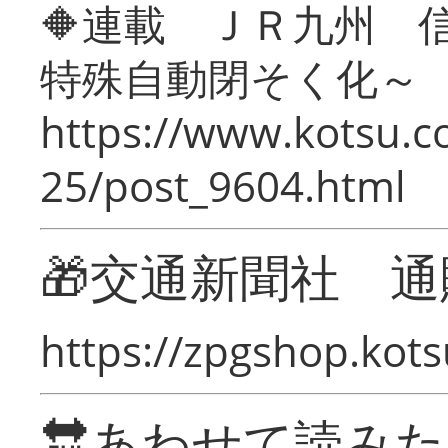
🔶連載 ＪＲ九州 
特殊自動閉そく化～
https://www.kotsu.c
25/post_9604.html
🎁交通新聞社 通
https://zpgshop.kots
🔛あわせて読み