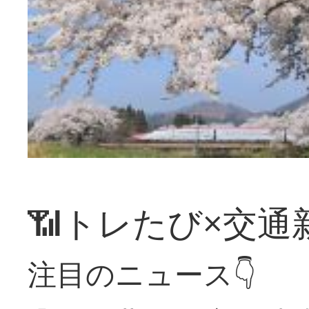
📶トレたび×交通
注目のニュース👇