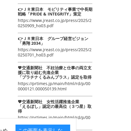
👉ＪＲ東日本 モビリティ事業で中長期
戦略「PRIDE & INTEGRITY」策定
https://www.jreast.co.jp/press/2025/2
0250909_ho03.pdf
👉ＪＲ東日本 グループ経営ビジョン
「勇翔 2034」
https://www.jreast.co.jp/press/2025/2
0250701_ho03.pdf
💖交通新聞社 不妊治療と仕事の両立支
援に取り組む先進企業
「プラチナくるみんプラス」認定を取得
https://prtimes.jp/main/html/rd/p/00
0000121.000050139.html
💖交通新聞社 女性活躍推進企業
「えるぼし」認定の最高位（３つ星）取
得
https://prtimes.jp/main/html/rd/p/00
0000105.000050139.html
ため
この画面を表示しな