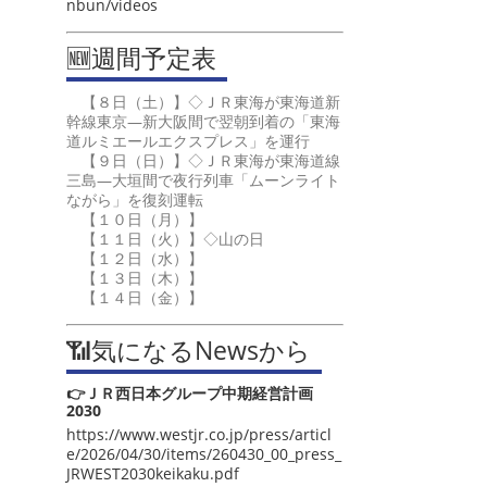
nbun/videos
🆕週間予定表
【８日（土）】◇ＪＲ東海が東海道新
幹線東京―新大阪間で翌朝到着の「東海
道ルミエールエクスプレス」を運行
【９日（日）】◇ＪＲ東海が東海道線
三島―大垣間で夜行列車「ムーンライト
ながら」を復刻運転
【１０日（月）】
【１１日（火）】◇山の日
【１２日（水）】
【１３日（木）】
【１４日（金）】
📶気になるNewsから
👉ＪＲ西日本グループ中期経営計画
2030
https://www.westjr.co.jp/press/articl
e/2026/04/30/items/260430_00_press_
JRWEST2030keikaku.pdf