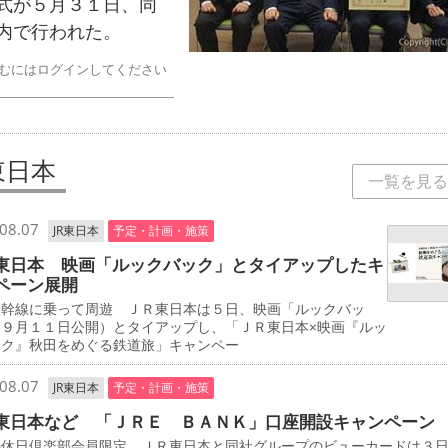
式が５月３１日、同
内で行われた。
むにはログインしてください
東日本
一覧を見る
08.07
JR東日本
予定・計画・施策
東日本 映画「ルックバック」とタイアップしたキ
ペーン展開
新幹線に乗って周遊 ＪＲ東日本は５日、映画「ルックバッ
（９月１１日公開）とタイアップし、「ＪＲ東日本×映画『ルッ
ック』秋田をめぐる鉄道旅」キャンペー
08.07
JR東日本
予定・計画・施策
東日本など 「ＪＲＥ ＢＡＮＫ」口座開設キャンペーン
の休日倶楽部会員限定 ＪＲ東日本と同社グループのビューカードは３