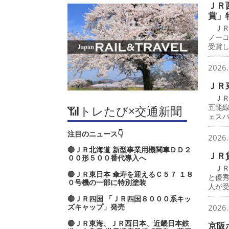
ＪＲ
賞」
ＪＲ
ノー
受賞
2026.
ＪＲ
ＪＲ
五能
📶トレたび×交通新聞
ェス
注目のニュース👇
2026.
🔴ＪＲ北海道 新型事業用機関車ＤＤ２
ＪＲ
００形５００番代導入へ
ＪＲ
🔴ＪＲ東日本 傘寿を迎えるＣ５７ １８
と優
０号機の一部に特別塗装
人が
🔴ＪＲ四国 「ＪＲ四国８０００系キッ
ズキャップ」発売
2026.
🔴ＪＲ東海、ＪＲ西日本、近畿日本鉄
京阪