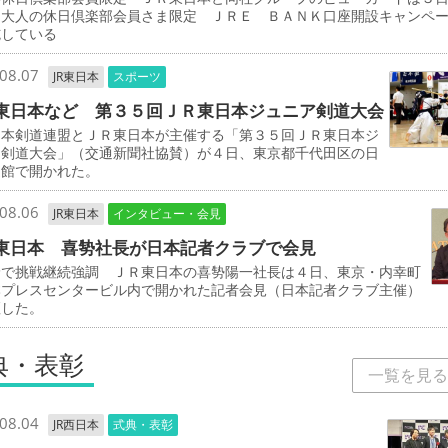
「大人の休日倶楽部会員さま限定 ＪＲＥ ＢＡＮＫ口座開設キャンペ
施している
08.07
JR東日本
スポーツ
東日本など 第３５回ＪＲ東日本ジュニア剣道大会
本剣道連盟とＪＲ東日本が主催する「第３５回ＪＲ東日本ジ
ア剣道大会」（交通新聞社協賛）が４日、東京都千代田区の日
道館で開かれた。
08.06
JR東日本
インタビュー・会見
東日本 喜㔟社長が日本記者クラブで会見
野で挑戦継続強調 ＪＲ東日本の喜㔟陽一社長は４日、東京・内幸町
本プレスセンタービル内で開かれた記者会見（日本記者クラブ主催）
壇した。
典・表彰
一覧を見る
08.04
JR西日本
式典・表彰