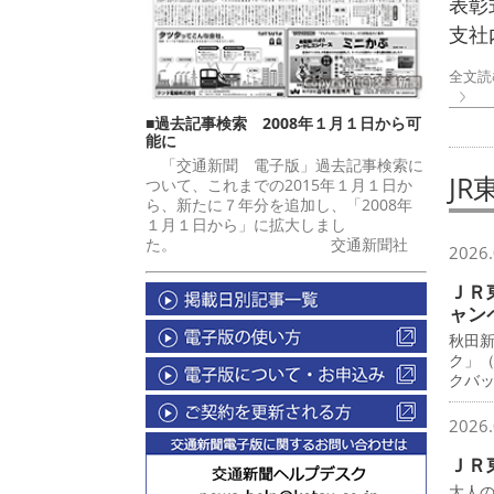
表彰
支社
全文読
■過去記事検索 2008年１月１日から可
能に
「交通新聞 電子版」過去記事検索に
JR
ついて、これまでの2015年１月１日か
ら、新たに７年分を追加し、「2008年
１月１日から」に拡大しまし
た。 交通新聞社
2026.
ＪＲ
ャン
秋田
ク」
クバ
2026.
ＪＲ
大人