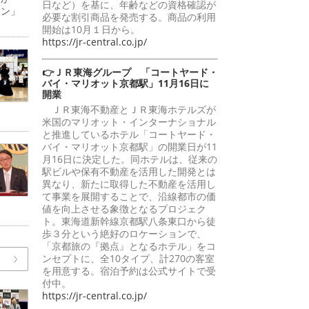
日など）を基に、年齢などの資格確認が
ーン」
必要な割引商品を発売する。商品の利用
開始は10月１日から。
https://jr-central.co.jp/
👉ＪＲ東海グループ 「コートヤード・
バイ・マリオット京都駅」11月16日に
開業
ＪＲ東海不動産とＪＲ東海ホテルズが
米国のマリオット・インターナショナル
と推進しているホテル「コートヤード・
バイ・マリオット京都駅」の開業日が11
月16日に決定した。同ホテルは、従来の
駅ビルや保有不動産を活用した開発とは
異なり、新たに取得した不動産を活用し
て事業を展開することで、沿線都市の価
値を向上させる象徴となるプロジェク
ト。東海道新幹線京都駅八条東口から徒
歩３分という絶好のロケーションで、
「京都旅の『拠点』となるホテル」をコ
ンセプトに、全10タイプ、計270の客室
を用意する。宿泊予約は公式サイトで受
付中。
https://jr-central.co.jp/