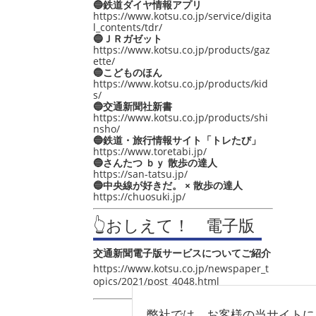
🔵鉄道ダイヤ情報アプリ
https://www.kotsu.co.jp/service/digita
l_contents/tdr/
🔵ＪＲガゼット
https://www.kotsu.co.jp/products/gaz
ette/
🔵こどものほん
https://www.kotsu.co.jp/products/kid
s/
🔵交通新聞社新書
https://www.kotsu.co.jp/products/shi
nsho/
🔵鉄道・旅行情報サイト「トレたび」
https://www.toretabi.jp/
🔵さんたつ ｂｙ 散歩の達人
https://san-tatsu.jp/
🔵中央線が好きだ。 × 散歩の達人
https://chuosuki.jp/
👆おしえて！ 電子版
交通新聞電子版サービスについてご紹介
https://www.kotsu.co.jp/newspaper_t
opics/2021/post_4048.html
弊社では、お客様の当サイトに