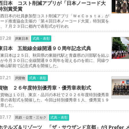
西日本 コスト削減アプリが「日本ノーコード大
特別賞受賞
西日本の社員参加型コスト削減アプリ「ＷｅＣｏｓｔａ」が
コード推進協会主催の「第４回日本ノーコード大賞」特別賞を
し、７月２３日に都内で表彰式が行われ
07.28
JR東日本
式典・表彰
東日本 五能線全線開通９０周年記念式典
東日本は２５日、秋田県の東能代駅と青森県の川部駅を結ぶ
線が今月３０日に全線開通９０周年を迎えるのを前に、同線ウ
パ椿山駅前で記念式典を開催した。
07.21
JR貨物
式典・表彰
貨物 ２６年度特別優秀章・優秀章表彰式
貨物は１０日、東京・品川の本社で２０２６年度特別優秀章
秀章の表彰式を開催した。今回は特別優秀章１人、優秀賞１９
受章した。
07.17
民鉄・公営・三セク
式典・表彰
ホテルズ＆リゾーツ 「ザ・サウザンド京都」がI Prefer 