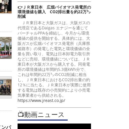
👉ＪＲ東日本 広畑バイオマス発電所の
環境価値を購入 CO2排出量を約22万㌧
削減
ＪＲ東日本と大阪ガスは、大阪ガスの
代理店であるDaigas エナジーを通じて
バーチャルPPAを締結し、今月から環境
価値の提供を開始する。具体的には、大
阪ガスが広畑バイオマス発電所（兵庫県
姫路市）の発電した電気と環境価値の全
量を買い取り、電気は日本卸電力取引所
などに売却。環境価値については、ＪＲ
東日本が大阪ガスから購入する。同発電
所の環境価値は年間約5.3億kWh分で、
これは年間約22万㌧のCO2削減に相当
し、ＪＲ東日本におけるCO2排出量の約
12％に当たる。ＪＲ東日本が実際に使用
する電気は既存の小売契約により小売電
気事業者から供給される。
https://www.jreast.co.jp/
📺動画ニュース
メンバ