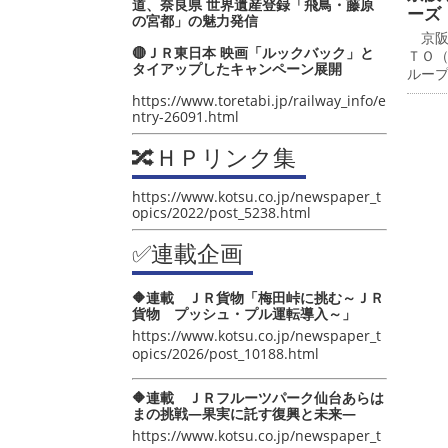
道、奈良県 世界遺産登録「飛鳥・藤原
ーズ
の宮都」の魅力発信
京阪
🔴ＪＲ東日本 映画「ルックバック」と
ＴＯ
タイアップしたキャンペーン展開
ルー
https://www.toretabi.jp/railway_info/e
ntry-26091.html
🔀ＨＰリンク集
https://www.kotsu.co.jp/newspaper_t
opics/2022/post_5238.html
✅連載企画
🔶連載 ＪＲ貨物「梅田峠に挑む～ＪＲ
貨物 プッシュ・プル運転導入～」
https://www.kotsu.co.jp/newspaper_t
opics/2026/post_10188.html
🔶連載 ＪＲフルーツパーク仙台あらは
まの挑戦―果実に託す復興と未来―
https://www.kotsu.co.jp/newspaper_t