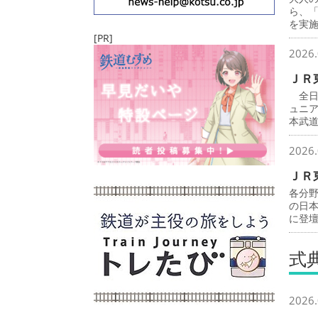
ら、
を実
[PR]
2026.
ＪＲ
全日
ュニ
本武
2026.
ＪＲ
各分
の日
に登
式
2026.