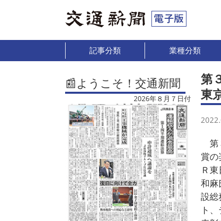
記事分類
業種分類
第
📰ようこそ！交通新聞
東
2026年８月７日付
2022.
第３
賞の
Ｒ東
和麻
設総
ト、