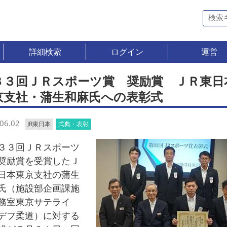
詳細検索
ログイン
運営
３３回ＪＲスポーツ賞 奨励賞 ＪＲ東日
京支社・蒲生和麻氏への表彰式
06.02
JR東日本
式典・表彰
３回ＪＲスポーツ
奨励賞を受賞したＪ
日本東京支社の蒲生
氏（施設部企画課施
務室東京サテライ
デフ柔道）に対する