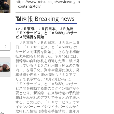
https://www.kotsu.co.jp/service/digita
l_contents/tdr/
📶速報 Breaking news
👉ＪＲ東海、ＪＲ西日本、ＪＲ九州
「ＥＸサービス」と「ｅ5489」のサー
ビス間連携を開始
ＪＲ東海とＪＲ西日本、ＪＲ九州は６
日、「ＥＸサービス」と「ｅ5489」の
サービス間連携を開始し、さらなる機能
拡充を図ると発表した。９月15日には、
新幹線の自動改札を通過した際に紙で発
行している「ＥＸご利用票（座席のご案
内）」を電子化。列車や座席に加え、発
車番線や遅延・運休情報も「ＥＸアプ
リ」で表示する。10月20日からは、
「ＥＸサービス」と「ｅ5489」のサー
ビス間を移動する際のログイン操作が不
要となり、新幹線・在来線特急の予約情
報はそれぞれのアプリでをまとめて表示
する。このほか、「ＥＸサービス」でマ
イナンバーカードやマイナポータルから
取得した情報（障害者手帳情報、生年月
日か