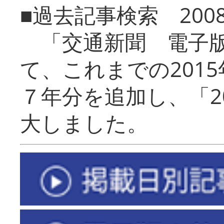
■過去記事検索 20
「交通新聞 電子版
て、これまでの201
７年分を追加し、「2
大しました