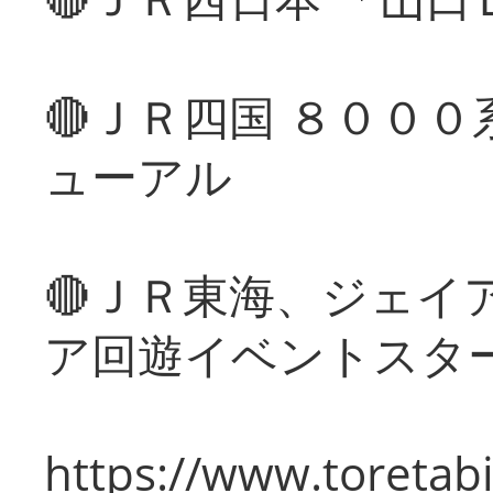
🔴ＪＲ四国 ８００
ューアル
🔴ＪＲ東海、ジェイ
ア回遊イベントスタ
https://www.toretabi