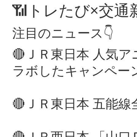
📶トレたび×交通
注目のニュース👇
🔴ＪＲ東日本 人気
ラボしたキャンペー
🔴ＪＲ東日本 五能
🔴ＪＲ西日本 「山