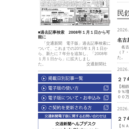
民
2026.
■過去記事検索 2008年１月１日から可
能に
名古
「交通新聞 電子版」過去記事検索に
名古
ついて、これまでの2015年１月１日か
（７
ら、新たに７年分を追加し、「2008年
た。
１月１日から」に拡大しまし
た。 交通新聞社
2026.
２７
【相
９％
００
2026.
２７
【Ｎ