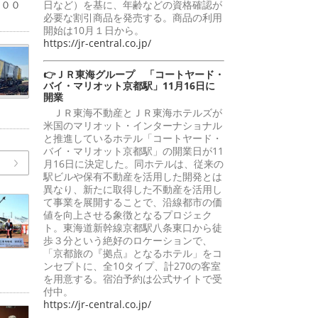
１００
日など）を基に、年齢などの資格確認が
必要な割引商品を発売する。商品の利用
開始は10月１日から。
https://jr-central.co.jp/
👉ＪＲ東海グループ 「コートヤード・
バイ・マリオット京都駅」11月16日に
開業
ＪＲ東海不動産とＪＲ東海ホテルズが
米国のマリオット・インターナショナル
と推進しているホテル「コートヤード・
バイ・マリオット京都駅」の開業日が11
月16日に決定した。同ホテルは、従来の
駅ビルや保有不動産を活用した開発とは
異なり、新たに取得した不動産を活用し
て事業を展開することで、沿線都市の価
値を向上させる象徴となるプロジェク
ト。東海道新幹線京都駅八条東口から徒
歩３分という絶好のロケーションで、
「京都旅の『拠点』となるホテル」をコ
ンセプトに、全10タイプ、計270の客室
を用意する。宿泊予約は公式サイトで受
付中。
https://jr-central.co.jp/