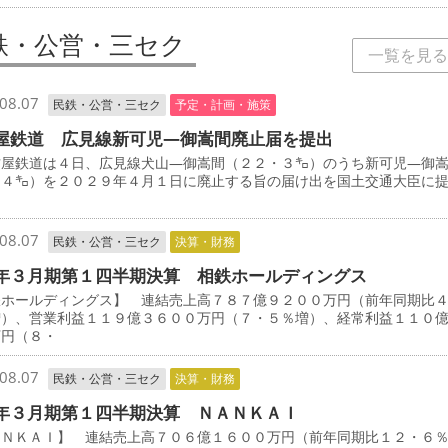
鉄・公営・三セク
一覧を見る
08.07
民鉄・公営・三セク
予定・計画・施策
屋鉄道 広見線新可児―御嵩間廃止届を提出
屋鉄道は４日、広見線犬山―御嵩間（２２・３㌔）のうち新可児―御
・４㌔）を２０２９年４月１日に廃止する旨の届け出を国土交通大臣に
08.07
民鉄・公営・三セク
決算・財務
年３月期第１四半期決算 相鉄ホールディングス
鉄ホールディングス】 連結売上高７８７億９２００万円（前年同期比
増）、営業利益１１９億３６００万円（７・５％増）、経常利益１１０
万円（８・
08.07
民鉄・公営・三セク
決算・財務
年３月期第１四半期決算 ＮＡＮＫＡＩ
ＡＮＫＡＩ】 連結売上高７０６億１６００万円（前年同期比１２・６