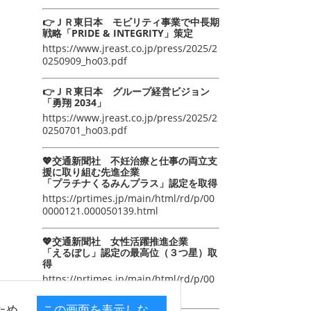
👉ＪＲ東日本 モビリティ事業で中長期
戦略「PRIDE & INTEGRITY」策定
https://www.jreast.co.jp/press/2025/2
0250909_ho03.pdf
👉ＪＲ東日本 グループ経営ビジョン
「勇翔 2034」
https://www.jreast.co.jp/press/2025/2
0250701_ho03.pdf
💖交通新聞社 不妊治療と仕事の両立支
援に取り組む先進企業
「プラチナくるみんプラス」認定を取得
https://prtimes.jp/main/html/rd/p/00
0000121.000050139.html
💖交通新聞社 女性活躍推進企業
「えるぼし」認定の最高位（３つ星）取
得
https://prtimes.jp/main/html/rd/p/00
0000105.000050139.html
ため
この画面を表示しな