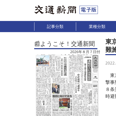
記事分類
業種分類
東
📰ようこそ！交通新聞
難
2026年８月７日付
2022.
東京
撃事
８条
時避