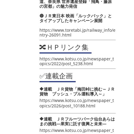
道、奈良県 世界遺産登録「飛鳥・藤原
の宮都」の魅力発信
🔴ＪＲ東日本 映画「ルックバック」と
タイアップしたキャンペーン展開
https://www.toretabi.jp/railway_info/e
ntry-26091.html
🔀ＨＰリンク集
https://www.kotsu.co.jp/newspaper_t
opics/2022/post_5238.html
✅連載企画
🔶連載 ＪＲ貨物「梅田峠に挑む～ＪＲ
貨物 プッシュ・プル運転導入～」
https://www.kotsu.co.jp/newspaper_t
opics/2026/post_10188.html
🔶連載 ＪＲフルーツパーク仙台あらは
まの挑戦―果実に託す復興と未来―
https://www.kotsu.co.jp/newspaper_t