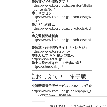
🔵鉄道ダイヤ情報アプリ
https://www.kotsu.co.jp/service/digita
l_contents/tdr/
🔵ＪＲガゼット
https://www.kotsu.co.jp/products/gaz
ette/
🔵こどものほん
https://www.kotsu.co.jp/products/kid
s/
🔵交通新聞社新書
https://www.kotsu.co.jp/products/shi
nsho/
🔵鉄道・旅行情報サイト「トレたび」
https://www.toretabi.jp/
🔵さんたつ ｂｙ 散歩の達人
https://san-tatsu.jp/
🔵中央線が好きだ。 × 散歩の達人
https://chuosuki.jp/
👆おしえて！ 電子版
交通新聞電子版サービスについてご紹介
https://www.kotsu.co.jp/newspaper_t
opics/2021/post_4048.html
弊社では、お客様の当サイトに