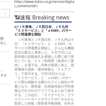
https://www.kotsu.co.jp/service/digita
l_contents/tdr/
📶速報 Breaking news
👉ＪＲ東海、ＪＲ西日本、ＪＲ九州
「ＥＸサービス」と「ｅ5489」のサー
ビス間連携を開始
嵩間
ＪＲ東海とＪＲ西日本、ＪＲ九州は６
提出し
日、「ＥＸサービス」と「ｅ5489」の
サービス間連携を開始し、さらなる機能
拡充を図ると発表した。９月15日には、
新幹線の自動改札を通過した際に紙で発
行している「ＥＸご利用票（座席のご案
内）」を電子化。列車や座席に加え、発
車番線や遅延・運休情報も「ＥＸアプ
４・
リ」で表示する。10月20日からは、
億９６
「ＥＸサービス」と「ｅ5489」のサー
ビス間を移動する際のログイン操作が不
要となり、新幹線・在来線特急の予約情
報はそれぞれのアプリでをまとめて表示
する。このほか、「ＥＸサービス」でマ
イナンバーカードやマイナポータルから
％
取得した情報（障害者手帳情報、生年月