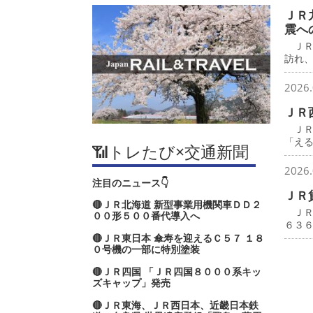
ＪＲ
震へ
ＪＲ
訪れ
2026.
ＪＲ
ＪＲ
「え
📶トレたび×交通新聞
2026.
注目のニュース👇
ＪＲ
🔴ＪＲ北海道 新型事業用機関車ＤＤ２
ＪＲ
００形５００番代導入へ
６３
🔴ＪＲ東日本 傘寿を迎えるＣ５７ １８
０号機の一部に特別塗装
🔴ＪＲ四国 「ＪＲ四国８０００系キッ
ズキャップ」発売
🔴ＪＲ東海、ＪＲ西日本、近畿日本鉄