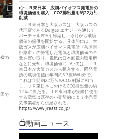
👉ＪＲ東日本 広畑バイオマス発電所の
環境価値を購入 CO2排出量を約22万㌧
削減
ＪＲ東日本と大阪ガスは、大阪ガスの
代理店であるDaigas エナジーを通じて
バーチャルPPAを締結し、今月から環境
価値の提供を開始する。具体的には、大
阪ガスが広畑バイオマス発電所（兵庫県
姫路市）の発電した電気と環境価値の全
働省の
量を買い取り、電気は日本卸電力取引所
などに売却。環境価値については、ＪＲ
東日本が大阪ガスから購入する。同発電
所の環境価値は年間約5.3億kWh分で、
これは年間約22万㌧のCO2削減に相当
し、ＪＲ東日本におけるCO2排出量の約
12％に当たる。ＪＲ東日本が実際に使用
全国で
する電気は既存の小売契約により小売電
気事業者から供給される。
https://www.jreast.co.jp/
📺動画ニュース