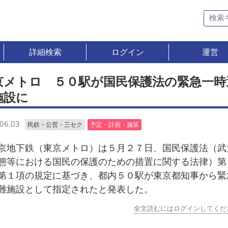
詳細検索
ログイン
運営
京メトロ ５０駅が国民保護法の緊急一時
施設に
06.03
民鉄・公営・三セク
予定・計画・施策
地下鉄（東京メトロ）は５月２７日、国民保護法（武
態等における国民の保護のための措置に関する法律）第
第１項の規定に基づき、都内５０駅が東京都知事から緊
難施設として指定されたと発表した。
全文読むにはログインしてくだ