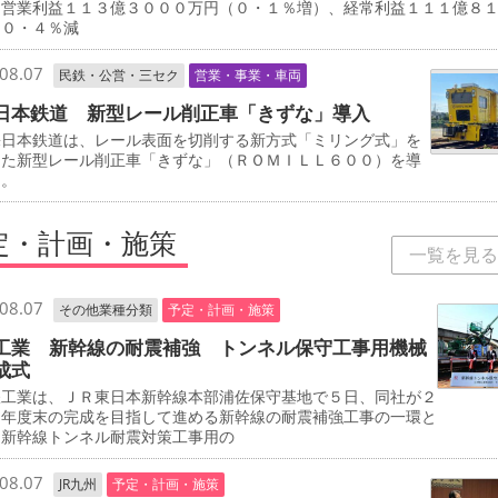
、営業利益１１３億３０００万円（０・１％増）、経常利益１１１億８
（０・４％減
08.07
民鉄・公営・三セク
営業・事業・車両
日本鉄道 新型レール削正車「きずな」導入
日本鉄道は、レール表面を切削する新方式「ミリング式」を
した新型レール削正車「きずな」（ＲＯＭＩＬＬ６００）を導
る。
定・計画・施策
一覧を見る
08.07
その他業種分類
予定・計画・施策
工業 新幹線の耐震補強 トンネル保守工事用機械
成式
工業は、ＪＲ東日本新幹線本部浦佐保守基地で５日、同社が２
０年度末の完成を目指して進める新幹線の耐震補強工事の一環と
、新幹線トンネル耐震対策工事用の
08.07
JR九州
予定・計画・施策