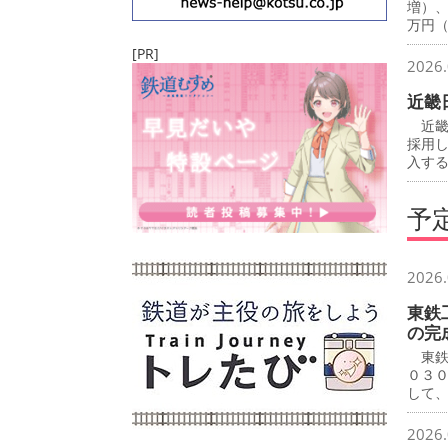
増）
万円
[PR]
2026.
近畿
近畿
採用
入す
予
2026.
東鉄
の完
東鉄
０３
して
2026.