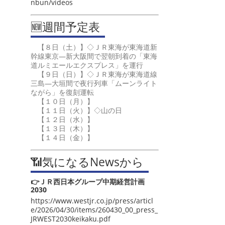
nbun/videos
🆕週間予定表
【８日（土）】◇ＪＲ東海が東海道新
幹線東京―新大阪間で翌朝到着の「東海
道ルミエールエクスプレス」を運行
【９日（日）】◇ＪＲ東海が東海道線
三島―大垣間で夜行列車「ムーンライト
ながら」を復刻運転
【１０日（月）】
【１１日（火）】◇山の日
【１２日（水）】
【１３日（木）】
【１４日（金）】
📶気になるNewsから
👉ＪＲ西日本グループ中期経営計画
2030
https://www.westjr.co.jp/press/articl
e/2026/04/30/items/260430_00_press_
JRWEST2030keikaku.pdf