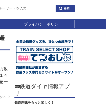
プライバシーポリシー
避
力攻
１４
急一
🚃鉄道ダイヤ情報アプ
リ
さい
鉄道趣味をもっと楽しく！