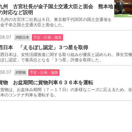
九州 古宮社長が金子国土交通大臣と面会 熊本地
の対応など説明
九州の古宮洋二社長は６日、東京都千代田区の国土交通省を
、金子恭之国土交通大臣と面会した。
08.07
JR西日本
予定・計画・施策
西日本 「えるぼし認定」３つ星を取得
西日本は、女性活躍推進に関する取り組みが優良と認められ、厚生労
るぼし認定」で最高位となる「３つ星」評価を取得した。
08.07
JR貨物
予定・計画・施策
貨物 お盆期間に貨物列車６３６本を運転
貨物は、お盆休み期間（７～１７日）の多様なニーズに応えるため、
６本のコンテナ列車を運転する。