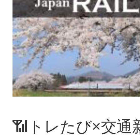
📶トレたび×交通