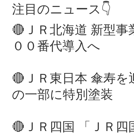
注目のニュース👇
🔴ＪＲ北海道 新型
００番代導入へ
🔴ＪＲ東日本 傘寿
の一部に特別塗装
🔴ＪＲ四国 「ＪＲ