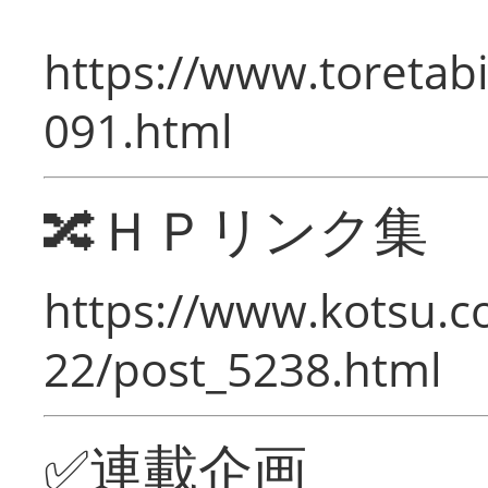
https://www.toretabi
091.html
🔀ＨＰリンク集
https://www.kotsu.c
22/post_5238.html
✅連載企画