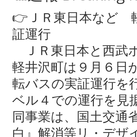
👉ＪＲ東日本など 
証運行
ＪＲ東日本と西武ホ
軽井沢町は９月６日か
転バスの実証運行を
ベル４での運行を見
同事業は、国土交通
白』解消等リ・デザ