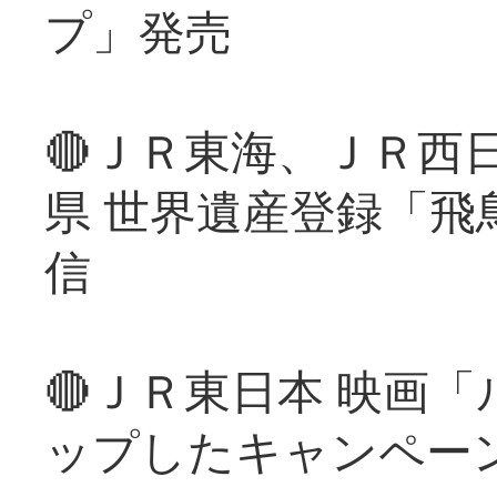
プ」発売
🔴ＪＲ東海、ＪＲ西
県 世界遺産登録「飛
信
🔴ＪＲ東日本 映画
ップしたキャンペー