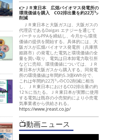
👉ＪＲ東日本 広畑バイオマス発電所の
環境価値を購入 CO2排出量を約22万㌧
削減
ＪＲ東日本と大阪ガスは、大阪ガスの
代理店であるDaigas エナジーを通じて
バーチャルPPAを締結し、今月から環境
価値の提供を開始する。具体的には、大
阪ガスが広畑バイオマス発電所（兵庫県
姫路市）の発電した電気と環境価値の全
量を買い取り、電気は日本卸電力取引所
などに売却。環境価値については、ＪＲ
東日本が大阪ガスから購入する。同発電
所の環境価値は年間約5.3億kWh分で、
これは年間約22万㌧のCO2削減に相当
し、ＪＲ東日本におけるCO2排出量の約
12％に当たる。ＪＲ東日本が実際に使用
する電気は既存の小売契約により小売電
気事業者から供給される。
https://www.jreast.co.jp/
📺動画ニュース