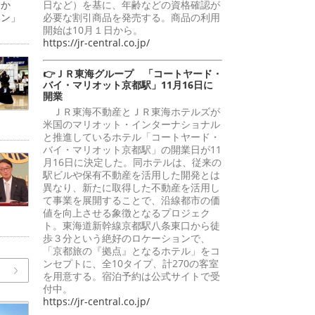
日か
日など）を基に、年齢などの資格確認が
ーン」
必要な割引商品を発売する。商品の利用
開始は10月１日から。
https://jr-central.co.jp/
👉ＪＲ東海グループ 「コートヤード・
バイ・マリオット京都駅」11月16日に
開業
ＪＲ東海不動産とＪＲ東海ホテルズが
米国のマリオット・インターナショナル
と推進しているホテル「コートヤード・
バイ・マリオット京都駅」の開業日が11
月16日に決定した。同ホテルは、従来の
駅ビルや保有不動産を活用した開発とは
異なり、新たに取得した不動産を活用し
て事業を展開することで、沿線都市の価
値を向上させる象徴となるプロジェク
ト。東海道新幹線京都駅八条東口から徒
歩３分という絶好のロケーションで、
「京都旅の『拠点』となるホテル」をコ
ンセプトに、全10タイプ、計270の客室
を用意する。宿泊予約は公式サイトで受
付中。
https://jr-central.co.jp/