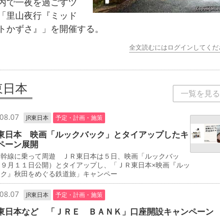
内で一夜を過ごすツ
「里山夜行『ミッド
トかずさ』」を開催する。
全文読むにはログインしてくだ
東日本
一覧を見る
08.07
JR東日本
予定・計画・施策
東日本 映画「ルックバック」とタイアップしたキ
ペーン展開
新幹線に乗って周遊 ＪＲ東日本は５日、映画「ルックバッ
（９月１１日公開）とタイアップし、「ＪＲ東日本×映画『ルッ
ック』秋田をめぐる鉄道旅」キャンペー
08.07
JR東日本
予定・計画・施策
東日本など 「ＪＲＥ ＢＡＮＫ」口座開設キャンペーン