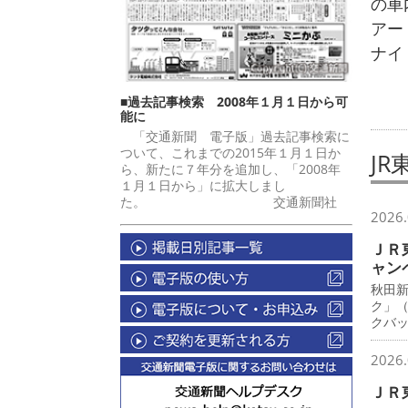
の車
アー
ナイ
■過去記事検索 2008年１月１日から可
能に
「交通新聞 電子版」過去記事検索に
ついて、これまでの2015年１月１日か
JR
ら、新たに７年分を追加し、「2008年
１月１日から」に拡大しまし
た。 交通新聞社
2026.
ＪＲ
ャン
秋田
ク」
クバ
2026.
ＪＲ