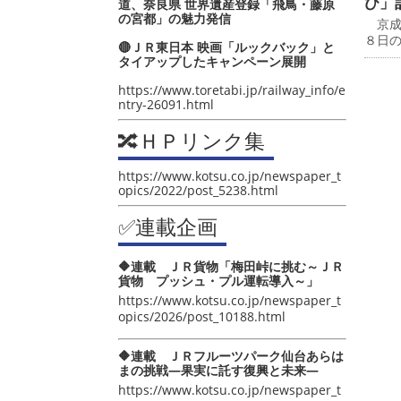
び」
道、奈良県 世界遺産登録「飛鳥・藤原
の宮都」の魅力発信
京成
８日
🔴ＪＲ東日本 映画「ルックバック」と
タイアップしたキャンペーン展開
https://www.toretabi.jp/railway_info/e
ntry-26091.html
🔀ＨＰリンク集
https://www.kotsu.co.jp/newspaper_t
opics/2022/post_5238.html
✅連載企画
🔶連載 ＪＲ貨物「梅田峠に挑む～ＪＲ
貨物 プッシュ・プル運転導入～」
https://www.kotsu.co.jp/newspaper_t
opics/2026/post_10188.html
🔶連載 ＪＲフルーツパーク仙台あらは
まの挑戦―果実に託す復興と未来―
https://www.kotsu.co.jp/newspaper_t