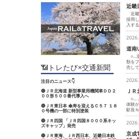
近畿
近畿
採用
入す
2026.
道南
○…
類を
📶トレたび×交通新聞
売し
2026.
注目のニュース👇
ＪＲ
🔴ＪＲ北海道 新型事業用機関車ＤＤ２
００形５００番代導入へ
○…
体験
🔴ＪＲ東日本 傘寿を迎えるＣ５７ １８
駅長
０号機の一部に特別塗装
🔴ＪＲ四国 「ＪＲ四国８０００系キッ
2026.
ズキャップ」発売
京成
🔴ＪＲ東海、ＪＲ西日本、近畿日本鉄