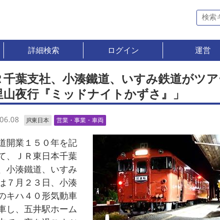
詳細検索
ログイン
運営
Ｒ千葉支社、小湊鐵道、いすみ鉄道がツア
里山夜行『ミッドナイトかずさ』」
06.08
JR東日本
営業・事業・車両
開業１５０年を記
て、ＪＲ東日本千葉
、小湊鐵道、いすみ
は７月２３日、小湊
のキハ４０形気動車
車し、五井駅ホーム