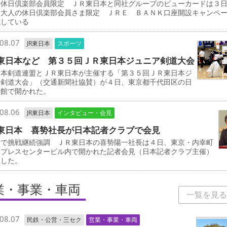
の休日倶楽部会員限定 ＪＲ東日本と同社グループのビューカードは３
「大人の休日倶楽部会員さま限定 ＪＲＥ ＢＡＮＫ口座開設キャンペ
施している
08.07
JR東日本
スポーツ
東日本など 第３５回ＪＲ東日本ジュニア剣道大会
本剣道連盟とＪＲ東日本が主催する「第３５回ＪＲ東日本ジ
ア剣道大会」（交通新聞社協賛）が４日、東京都千代田区の日
道館で開かれた。
08.06
JR東日本
インタビュー・会見
東日本 喜㔟社長が日本記者クラブで会見
野で挑戦継続強調 ＪＲ東日本の喜㔟陽一社長は４日、東京・内幸町
本プレスセンタービル内で開かれた記者会見（日本記者クラブ主催）
壇した。
業・事業・車両
一覧を見る
08.07
民鉄・公営・三セク
営業・事業・車両