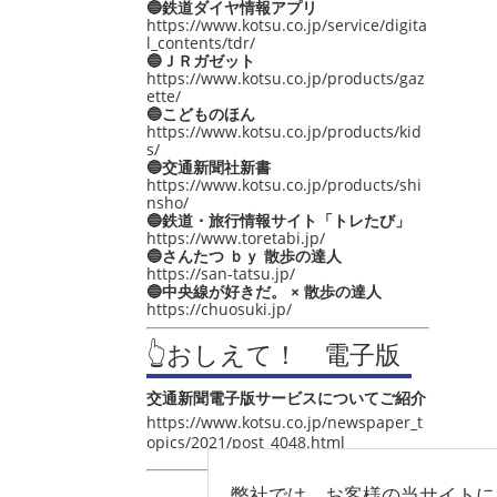
🔵鉄道ダイヤ情報アプリ
https://www.kotsu.co.jp/service/digita
l_contents/tdr/
🔵ＪＲガゼット
https://www.kotsu.co.jp/products/gaz
ette/
🔵こどものほん
https://www.kotsu.co.jp/products/kid
s/
🔵交通新聞社新書
https://www.kotsu.co.jp/products/shi
nsho/
🔵鉄道・旅行情報サイト「トレたび」
https://www.toretabi.jp/
🔵さんたつ ｂｙ 散歩の達人
https://san-tatsu.jp/
🔵中央線が好きだ。 × 散歩の達人
https://chuosuki.jp/
👆おしえて！ 電子版
交通新聞電子版サービスについてご紹介
https://www.kotsu.co.jp/newspaper_t
opics/2021/post_4048.html
弊社では、お客様の当サイトに