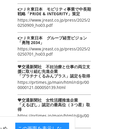
👉ＪＲ東日本 モビリティ事業で中長期
戦略「PRIDE & INTEGRITY」策定
https://www.jreast.co.jp/press/2025/2
0250909_ho03.pdf
👉ＪＲ東日本 グループ経営ビジョン
「勇翔 2034」
https://www.jreast.co.jp/press/2025/2
0250701_ho03.pdf
💖交通新聞社 不妊治療と仕事の両立支
援に取り組む先進企業
「プラチナくるみんプラス」認定を取得
https://prtimes.jp/main/html/rd/p/00
0000121.000050139.html
💖交通新聞社 女性活躍推進企業
「えるぼし」認定の最高位（３つ星）取
得
https://prtimes.jp/main/html/rd/p/00
0000105.000050139.html
ため
この画面を表示しな