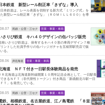
日本鉄道 新型レール削正車「きずな」導入
日本鉄道は、レール表面を切削する新方式「ミリング式」を
した新型レール削正車「きずな」（ＲＯＭＩＬＬ６００）を導
る。
08.07
民鉄・公営・三セク
営業・事業・車両
いさりび鉄道 キハ４０デザインの缶バッジ販売
道南いさりび鉄道は、保有するキハ４０形の車両デザイン７種
プリントした社員手作りの缶バッジガチャを五稜郭駅売店で販
ている。
08.06
JR北海道
営業・事業・車両
北海道 ＮＦＴ付き一日駅長体験商品を発売
ＪＲ北海道は北海道新幹線開業１０周年記念企画として、一日駅長
ができるＮＦＴ（非代替性トークン）付き商品「新函館北斗駅一日
ＮＦＴ」を発売している。
08.05
民鉄・公営・三セク
営業・事業・車両
電鉄、相模鉄道、名古屋鉄道、江ノ島電鉄 「８並