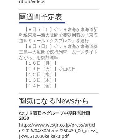
nbun/videos
🆕週間予定表
【８日（土）】◇ＪＲ東海が東海道新
幹線東京―新大阪間で翌朝到着の「東海
道ルミエールエクスプレス」を運行
【９日（日）】◇ＪＲ東海が東海道線
三島―大垣間で夜行列車「ムーンライト
ながら」を復刻運転
【１０日（月）】
【１１日（火）】◇山の日
【１２日（水）】
【１３日（木）】
【１４日（金）】
📶気になるNewsから
👉ＪＲ西日本グループ中期経営計画
2030
https://www.westjr.co.jp/press/articl
e/2026/04/30/items/260430_00_press_
JRWEST2030keikaku.pdf