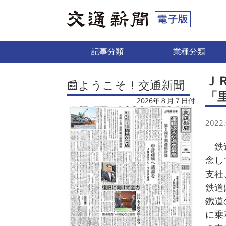
記事分類
業種分類
Ｊ
📰ようこそ！交通新聞
「
2026年８月７日付
2022.
鉄道
念し
支社
鉄道
鐵道
に乗