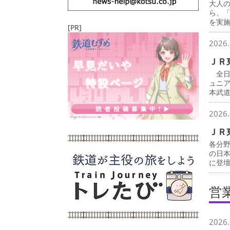
大人
ら、
を実
[PR]
2026.
ＪＲ
全日
ュニ
本武
2026.
ＪＲ
各分
の日
に登
営
2026.