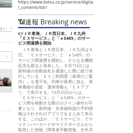
https://www.kotsu.co.jp/service/digita
l_contents/tdr/
📶速報 Breaking news
さい
👉ＪＲ東海、ＪＲ西日本、ＪＲ九州
「ＥＸサービス」と「ｅ5489」のサー
ビス間連携を開始
ＪＲ東海とＪＲ西日本、ＪＲ九州は６
日、「ＥＸサービス」と「ｅ5489」の
サービス間連携を開始し、さらなる機能
拡充を図ると発表した。９月15日には、
新幹線の自動改札を通過した際に紙で発
行している「ＥＸご利用票（座席のご案
内）」を電子化。列車や座席に加え、発
車番線や遅延・運休情報も「ＥＸアプ
リ」で表示する。10月20日からは、
「ＥＸサービス」と「ｅ5489」のサー
ビス間を移動する際のログイン操作が不
要となり、新幹線・在来線特急の予約情
報はそれぞれのアプリでをまとめて表示
する。このほか、「ＥＸサービス」でマ
イナンバーカードやマイナポータルから
取得した情報（障害者手帳情報、生年月