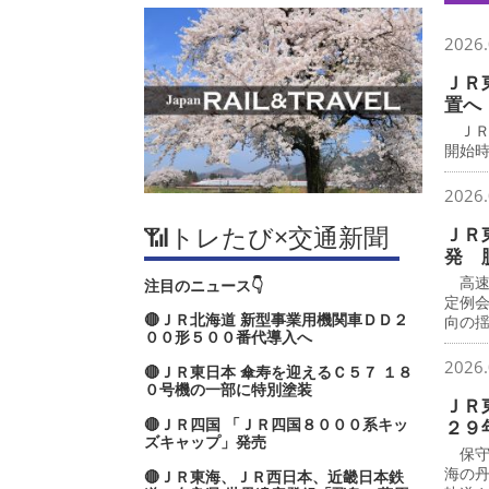
2026.
ＪＲ
置へ
ＪＲ
開始時
2026.
📶トレたび×交通新聞
ＪＲ
発 
高速
注目のニュース👇
定例
🔴ＪＲ北海道 新型事業用機関車ＤＤ２
向の
００形５００番代導入へ
2026.
🔴ＪＲ東日本 傘寿を迎えるＣ５７ １８
０号機の一部に特別塗装
ＪＲ
🔴ＪＲ四国 「ＪＲ四国８０００系キッ
２９
ズキャップ」発売
保守
海の
🔴ＪＲ東海、ＪＲ西日本、近畿日本鉄