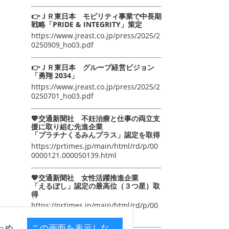
👉ＪＲ東日本 モビリティ事業で中長期
戦略「PRIDE & INTEGRITY」策定
https://www.jreast.co.jp/press/2025/2
0250909_ho03.pdf
👉ＪＲ東日本 グループ経営ビジョン
「勇翔 2034」
https://www.jreast.co.jp/press/2025/2
0250701_ho03.pdf
💖交通新聞社 不妊治療と仕事の両立支
援に取り組む先進企業
「プラチナくるみんプラス」認定を取得
https://prtimes.jp/main/html/rd/p/00
0000121.000050139.html
💖交通新聞社 女性活躍推進企業
「えるぼし」認定の最高位（３つ星）取
得
https://prtimes.jp/main/html/rd/p/00
0000105.000050139.html
ため
この画面を表示しな