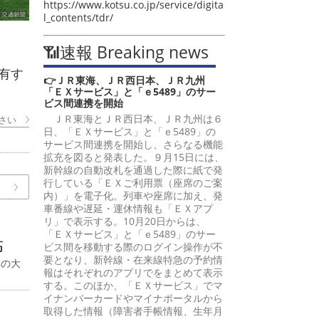
https://www.kotsu.co.jp/service/digita
l_contents/tdr/
📶速報 Breaking news
有す
👉ＪＲ東海、ＪＲ西日本、ＪＲ九州
「ＥＸサービス」と「ｅ5489」のサー
ビス間連携を開始
ＪＲ東海とＪＲ西日本、ＪＲ九州は６
さい
日、「ＥＸサービス」と「ｅ5489」の
サービス間連携を開始し、さらなる機能
拡充を図ると発表した。９月15日には、
新幹線の自動改札を通過した際に紙で発
行している「ＥＸご利用票（座席のご案
内）」を電子化。列車や座席に加え、発
車番線や遅延・運休情報も「ＥＸアプ
リ」で表示する。10月20日からは、
「ＥＸサービス」と「ｅ5489」のサー
高
ビス間を移動する際のログイン操作が不
要となり、新幹線・在来線特急の予約情
年の大
報はそれぞれのアプリでをまとめて表示
する。このほか、「ＥＸサービス」でマ
イナンバーカードやマイナポータルから
取得した情報（障害者手帳情報、生年月