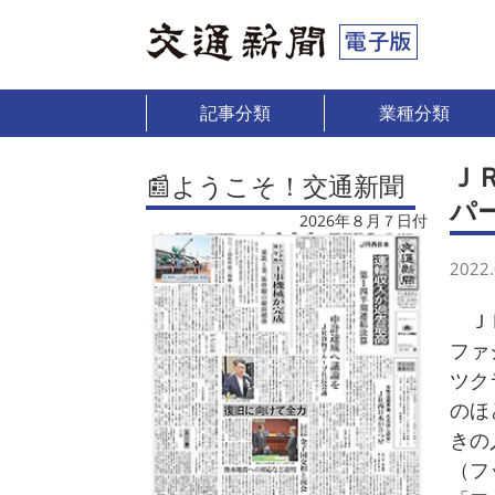
記事分類
業種分類
Ｊ
📰ようこそ！交通新聞
パ
2026年８月７日付
2022.
ＪＲ
ファ
ツク
のほ
きの
（フ