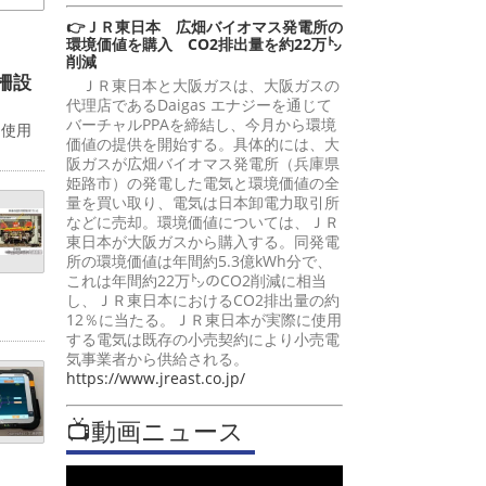
👉ＪＲ東日本 広畑バイオマス発電所の
環境価値を購入 CO2排出量を約22万㌧
削減
柵設
ＪＲ東日本と大阪ガスは、大阪ガスの
代理店であるDaigas エナジーを通じて
バーチャルPPAを締結し、今月から環境
。使用
価値の提供を開始する。具体的には、大
阪ガスが広畑バイオマス発電所（兵庫県
姫路市）の発電した電気と環境価値の全
量を買い取り、電気は日本卸電力取引所
などに売却。環境価値については、ＪＲ
東日本が大阪ガスから購入する。同発電
所の環境価値は年間約5.3億kWh分で、
これは年間約22万㌧のCO2削減に相当
し、ＪＲ東日本におけるCO2排出量の約
12％に当たる。ＪＲ東日本が実際に使用
する電気は既存の小売契約により小売電
気事業者から供給される。
https://www.jreast.co.jp/
📺動画ニュース