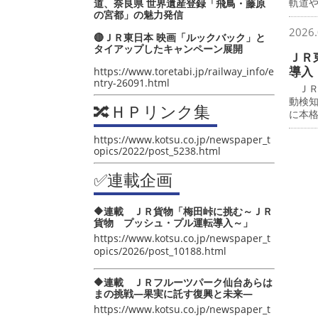
軌道
道、奈良県 世界遺産登録「飛鳥・藤原
の宮都」の魅力発信
2026.
🔴ＪＲ東日本 映画「ルックバック」と
タイアップしたキャンペーン展開
ＪＲ
導入
https://www.toretabi.jp/railway_info/e
ntry-26091.html
ＪＲ
動検
🔀ＨＰリンク集
に本
https://www.kotsu.co.jp/newspaper_t
opics/2022/post_5238.html
✅連載企画
🔶連載 ＪＲ貨物「梅田峠に挑む～ＪＲ
貨物 プッシュ・プル運転導入～」
https://www.kotsu.co.jp/newspaper_t
opics/2026/post_10188.html
🔶連載 ＪＲフルーツパーク仙台あらは
まの挑戦―果実に託す復興と未来―
https://www.kotsu.co.jp/newspaper_t