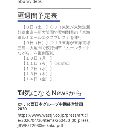
nbun/videos
🆕週間予定表
【８日（土）】◇ＪＲ東海が東海道新
幹線東京―新大阪間で翌朝到着の「東海
道ルミエールエクスプレス」を運行
【９日（日）】◇ＪＲ東海が東海道線
三島―大垣間で夜行列車「ムーンライト
ながら」を復刻運転
【１０日（月）】
【１１日（火）】◇山の日
【１２日（水）】
【１３日（木）】
【１４日（金）】
📶気になるNewsから
👉ＪＲ西日本グループ中期経営計画
2030
https://www.westjr.co.jp/press/articl
e/2026/04/30/items/260430_00_press_
JRWEST2030keikaku.pdf