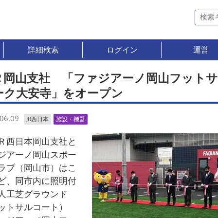
詳細検索
ログイン
運営
Ｒ岡山支社 「ファジアーノ岡山フット
ーク大安寺」をオープン
06.09
JR西日本
施設・機器
西日本岡山支社と
ジアーノ岡山スポー
ラブ（岡山市）はこ
ど、同市内に照明付
人工芝グラウンド
ットサルコート）