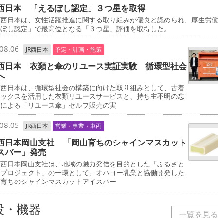
西日本 「えるぼし認定」３つ星を取得
西日本は、女性活躍推進に関する取り組みが優良と認められ、厚生労
るぼし認定」で最高位となる「３つ星」評価を取得した。
08.06
JR西日本
予定・計画・施策
西日本 衣類と傘のリユース実証実験 循環型社会
へ
西日本は、循環型社会の構築に向けた取り組みとして、古着
ボックスを活用した衣類リユースサービスと、持ち主不明の忘
傘による「リユース傘」セルフ販売の実
08.05
JR西日本
営業・事業・車両
西日本岡山支社 「岡山育ちのシャインマスカット
スバー」発売
西日本岡山支社は、地域の魅力発信を目的とした「ふるさと
しプロジェクト」の一環として、オハヨー乳業と協働開発した
山育ちのシャインマスカットアイスバー
設・機器
一覧を見る