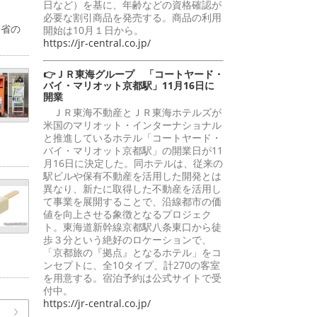
日など）を基に、年齢などの資格確認が
必要な割引商品を発売する。商品の利用
働省の
開始は10月１日から。
https://jr-central.co.jp/
👉ＪＲ東海グループ 「コートヤード・
バイ・マリオット京都駅」11月16日に
開業
ＪＲ東海不動産とＪＲ東海ホテルズが
米国のマリオット・インターナショナル
と推進しているホテル「コートヤード・
バイ・マリオット京都駅」の開業日が11
月16日に決定した。同ホテルは、従来の
駅ビルや保有不動産を活用した開発とは
異なり、新たに取得した不動産を活用し
て事業を展開することで、沿線都市の価
値を向上させる象徴となるプロジェク
ト。東海道新幹線京都駅八条東口から徒
歩３分という絶好のロケーションで、
「京都旅の『拠点』となるホテル」をコ
ンセプトに、全10タイプ、計270の客室
を用意する。宿泊予約は公式サイトで受
付中。
https://jr-central.co.jp/