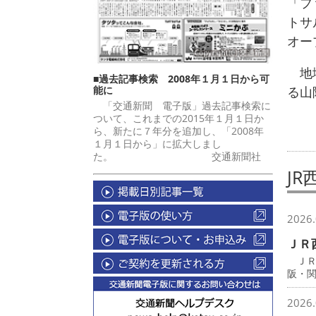
「フ
トサ
オー
地域
■過去記事検索 2008年１月１日から可
能に
る山
「交通新聞 電子版」過去記事検索に
ついて、これまでの2015年１月１日か
ら、新たに７年分を追加し、「2008年
１月１日から」に拡大しまし
た。 交通新聞社
JR
2026.
ＪＲ
ＪＲ
阪・
2026.