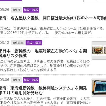
05.26
JR東海
施設・機器
東海 名古屋駅２番線 開口幅は最大約4.1㍍のホーム可動
東海は、名古屋駅２番線（東海道線上り）にホーム可動柵を設置する
期は2028年10月を予定している。 腰高式のホーム柵を設置。
03.12
JR東日本
施設・機器
東日本 新幹線の「地震対策左右動ダンパ」を開
脱線リスク低減
走行時の安全性向上 ＪＲ東日本の喜㔟陽一社長は１０日の
会見で、新幹線の地震対策として、地震発生時の車体の左右方
揺れを抑制して脱線リスクを低減する日
03.06
JR東海
施設・機器
東海 東海道新幹線「線路開通システム」を開発
年７月の運用開始見込む
用車の駅での入れ換え 計画作成、作業手順を改善 ＪＲ東
丹羽俊介社長は４日の定例会見（名古屋）で、東海道新幹線の