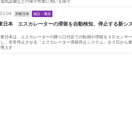
や電気設備などの保守作業に用いる保守
03.04
JR東日本
施設・機器
東日本 エスカレーターの滞留を自動検知、停止する新シ
東日本は、エスカレーターの降り口付近での転倒や滞留を３Ｄセンサ
知し、非常停止させる「エスカレーター滞留停止システム」を５日から
格導入す