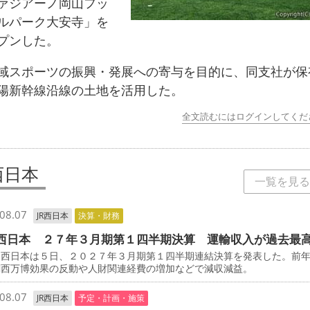
ァジアーノ岡山フッ
ルパーク大安寺」を
プンした。
スポーツの振興・発展への寄与を目的に、同支社が保
陽新幹線沿線の土地を活用した。
全文読むにはログインしてくだ
西日本
一覧を見る
08.07
JR西日本
決算・財務
西日本 ２７年３月期第１四半期決算 運輸収入が過去最
西日本は５日、２０２７年３月期第１四半期連結決算を発表した。前
関西万博効果の反動や人財関連経費の増加などで減収減益。
08.07
JR西日本
予定・計画・施策