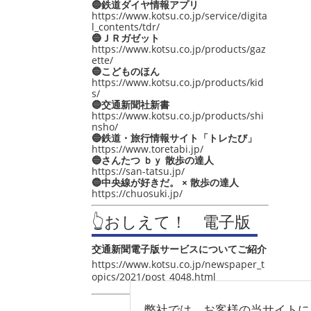
🔵鉄道ダイヤ情報アプリ
https://www.kotsu.co.jp/service/digita
l_contents/tdr/
🔵ＪＲガゼット
https://www.kotsu.co.jp/products/gaz
ette/
🔵こどものほん
https://www.kotsu.co.jp/products/kid
s/
🔵交通新聞社新書
https://www.kotsu.co.jp/products/shi
nsho/
🔵鉄道・旅行情報サイト「トレたび」
https://www.toretabi.jp/
🔵さんたつ ｂｙ 散歩の達人
https://san-tatsu.jp/
🔵中央線が好きだ。 × 散歩の達人
https://chuosuki.jp/
👆おしえて！ 電子版
交通新聞電子版サービスについてご紹介
https://www.kotsu.co.jp/newspaper_t
opics/2021/post_4048.html
弊社では、お客様の当サイトに