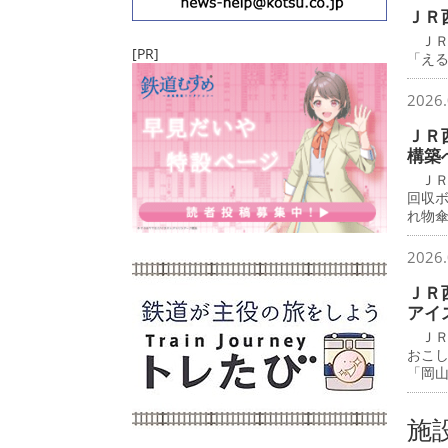
ＪＲ
ＪＲ
[PR]
「え
2026.
ＪＲ
構築
ＪＲ
回収
れ物
2026.
ＪＲ
アイ
ＪＲ
おこ
「岡
施