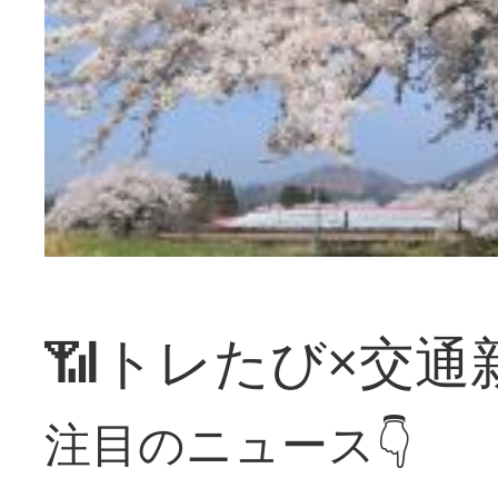
📶トレたび×交通
注目のニュース👇