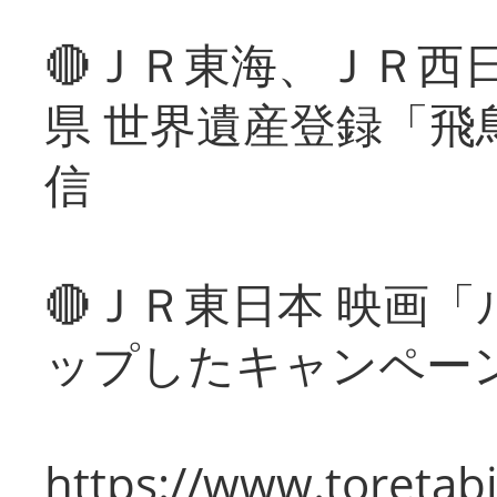
🔴ＪＲ東海、ＪＲ西
県 世界遺産登録「飛
信
🔴ＪＲ東日本 映画
ップしたキャンペー
https://www.toretabi