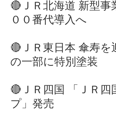
🔴ＪＲ北海道 新型
００番代導入へ
🔴ＪＲ東日本 傘寿
の一部に特別塗装
🔴ＪＲ四国 「ＪＲ
プ」発売