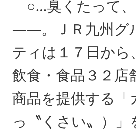
○…臭くたって、
――。ＪＲ九州グ
ティは１７日から
飲食・食品３２店
商品を提供する「
っ〝くさい〟）」