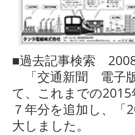
■過去記事検索 20
「交通新聞 電子版
て、これまでの201
７年分を追加し、「2
大しました