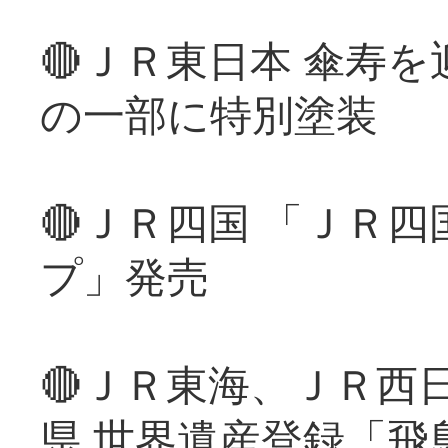
🔴ＪＲ東日本 傘寿
の一部に特別塗装
🔴ＪＲ四国 「ＪＲ
プ」発売
🔴ＪＲ東海、ＪＲ西
県 世界遺産登録「飛