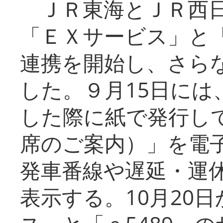
ＪＲ東海とＪＲ西日
「ＥＸサービス」と「
連携を開始し、さら
した。９月15日には
した際に紙で発行し
席のご案内）」を電
発車番線や遅延・運
表示する。10月20