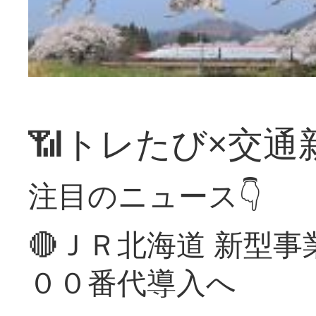
📶トレたび×交通
注目のニュース👇
🔴ＪＲ北海道 新型
００番代導入へ