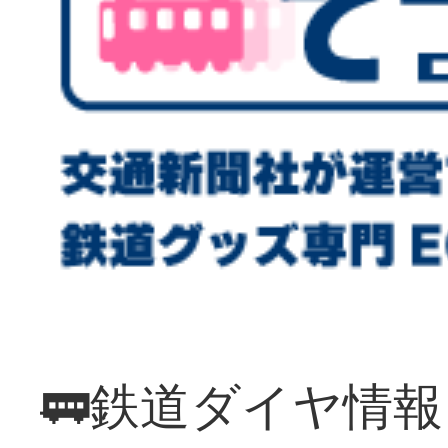
🚃鉄道ダイヤ情