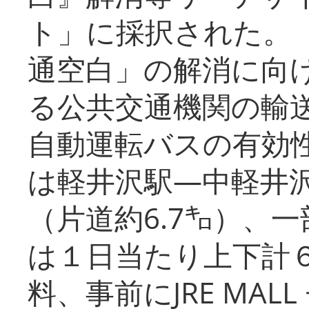
ト」に採択された。
通空白」の解消に向
る公共交通機関の輸
自動運転バスの有効
は軽井沢駅―中軽井
（片道約6.7㌔）、
は１日当たり上下計
料、事前にJRE MA