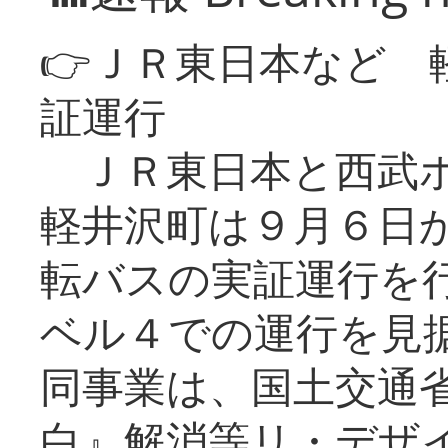
👉ＪＲ東日本など 
証運行
ＪＲ東日本と西武ホ
軽井沢町は９月６日か
転バスの実証運行を
ベル４での運行を見
同事業は、国土交通
白』解消等リ・デザ