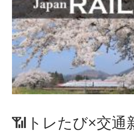
📶トレたび×交通