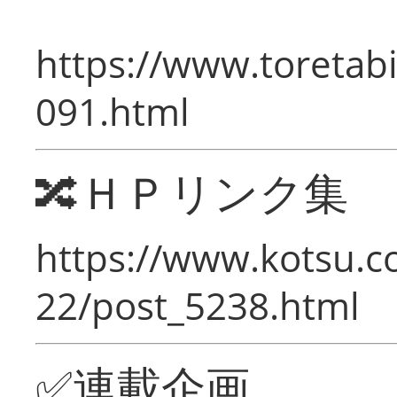
https://www.toretabi
091.html
🔀ＨＰリンク集
https://www.kotsu.c
22/post_5238.html
✅連載企画