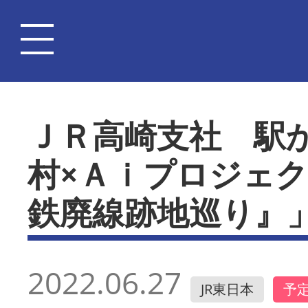
ＪＲ高崎支社 駅
村×Ａｉプロジェ
鉄廃線跡地巡り』
2022.06.27
JR東日本
予