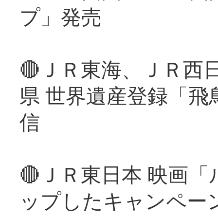
プ」発売
🔴ＪＲ東海、ＪＲ西
県 世界遺産登録「飛
信
🔴ＪＲ東日本 映画
ップしたキャンペー