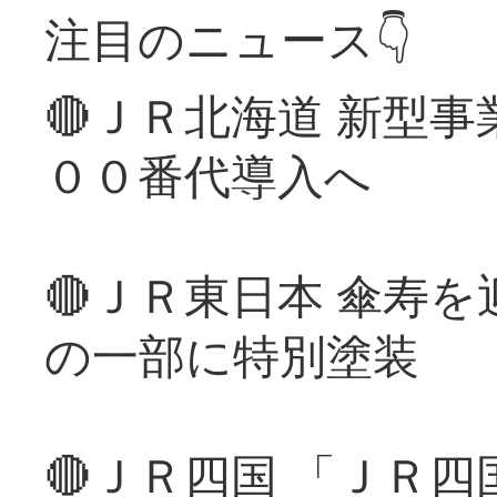
注目のニュース👇
🔴ＪＲ北海道 新型
００番代導入へ
🔴ＪＲ東日本 傘寿
の一部に特別塗装
🔴ＪＲ四国 「ＪＲ