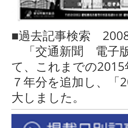
■過去記事検索 20
「交通新聞 電子版
て、これまでの201
７年分を追加し、「2
大しました