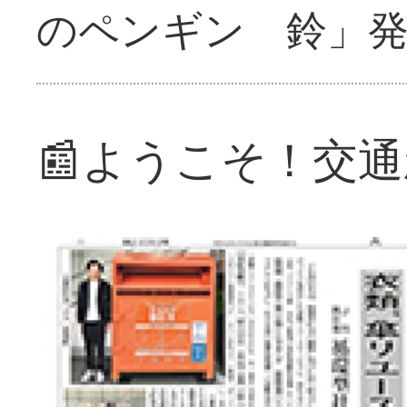
のペンギン 鈴」
📰ようこそ！交