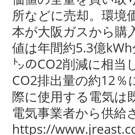
所などに売却。環境
本が大阪ガスから購
値は年間約5.3億kW
㌧のCO2削減に相当
CO2排出量の約12
際に使用する電気は
電気事業者から供給
https://www.jreast.co