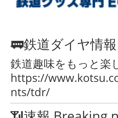
🚃鉄道ダイヤ情
鉄道趣味をもっと楽
https://www.kotsu.co
nts/tdr/
📶速報 Breaking 