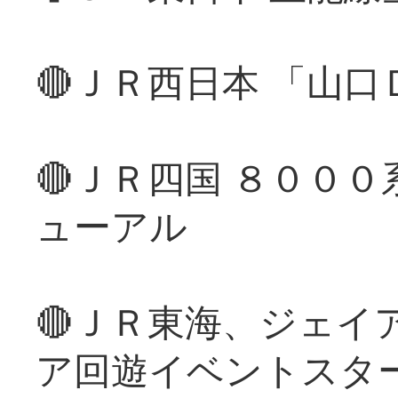
🔴ＪＲ西日本 「山
🔴ＪＲ四国 ８００
ューアル
🔴ＪＲ東海、ジェイ
ア回遊イベントスタ