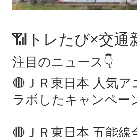
📶トレたび×交通
注目のニュース👇
🔴ＪＲ東日本 人気
ラボしたキャンペー
🔴ＪＲ東日本 五能