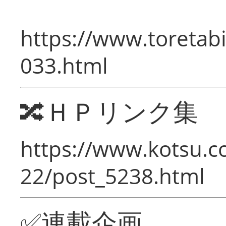
https://www.toretabi
033.html
🔀ＨＰリンク集
https://www.kotsu.c
22/post_5238.html
✅連載企画