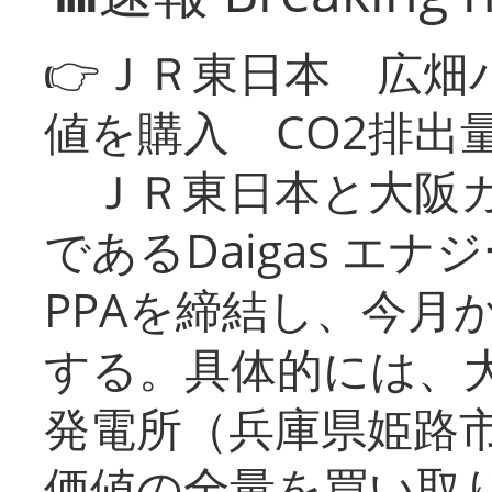
👉ＪＲ東日本 広畑
値を購入 CO2排出
ＪＲ東日本と大阪ガ
であるDaigas エ
PPAを締結し、今月
する。具体的には、
発電所（兵庫県姫路
価値の全量を買い取