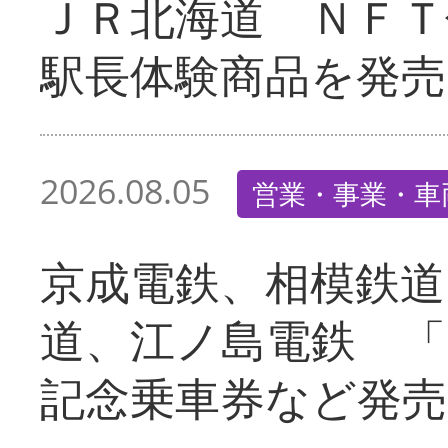
ＪＲ北海道 ＮＦＴ
駅長体験商品を発売
2026.08.05
営業・事業・車
京成電鉄、相模鉄道
道、江ノ島電鉄 「
記念乗車券など発売