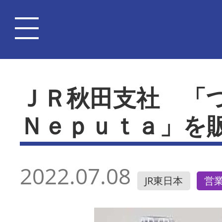
ＪＲ秋田支社 「
Ｎｅｐｕｔａ」を
2022.07.08
JR東日本
営