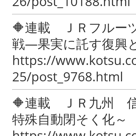
26/post_10188.html
🔶連載 ＪＲフルー
戦―果実に託す復興
https://www.kotsu.c
25/post_9768.html
🔶連載 ＪＲ九州 
特殊自動閉そく化～
https://www.kotsu.c