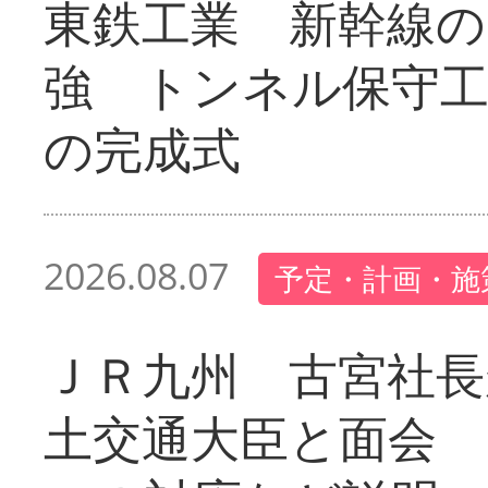
東鉄工業 新幹線の
強 トンネル保守工
の完成式
2026.08.07
予定・計画・施
ＪＲ九州 古宮社長
土交通大臣と面会 