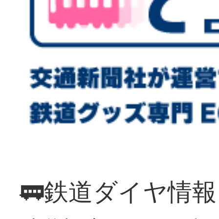
🚃鉄道ダイヤ情