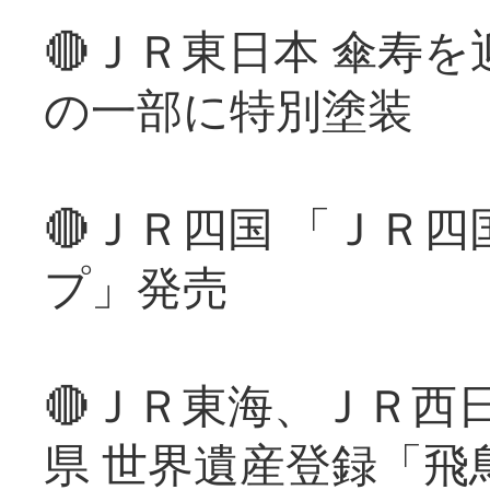
🔴ＪＲ東日本 傘寿
の一部に特別塗装
🔴ＪＲ四国 「ＪＲ
プ」発売
🔴ＪＲ東海、ＪＲ西
県 世界遺産登録「飛