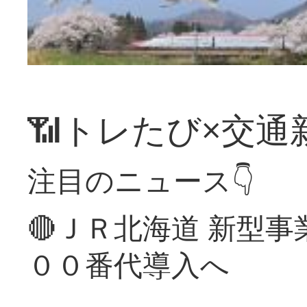
📶トレたび×交通
注目のニュース👇
🔴ＪＲ北海道 新型
００番代導入へ