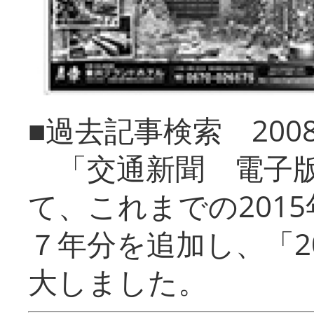
■過去記事検索 20
「交通新聞 電子版
て、これまでの201
７年分を追加し、「2
大しました