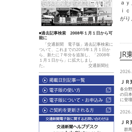
ａｙ
ｉｃ
がり
■過去記事検索 2008年１月１日から可
能に
「交通新聞 電子版」過去記事検索に
ついて、これまでの2015年１月１日か
JR
ら、新たに７年分を追加し、「2008年
１月１日から」に拡大しまし
た。 交通新聞社
2026.
ＪＲ
各分
の日
に登
2026.
ＪＲ
群馬