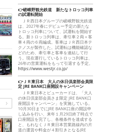
👉嵯峨野観光鉄道 新たなトロッコ列車
の試運転開始
ＪＲ西日本グループの嵯峨野観光鉄道
は、2027年春にデビュー予定の新たな
トロッコ列車について、試運転を開始す
る。新トロッコ列車は、牽引車２両＋客
車４両の６両編成。客車はＪＲ西日本テ
クノスが製作した。試運転は機能確認な
どのため、牽引車と客車を連結して行
う。現在運行しているトロッコ列車は、
26年の営業運転をもって引退する予定。
https://www.westjr.co.jp/
👉ＪＲ東日本 大人の休日倶楽部会員限
定 JRE BANK口座開設キャンペーン
ＪＲ東日本とビューカードは、「大人
の休日倶楽部会員さま限定 JRE BANK口
座開設キャンペーン」を実施している。
10月30日までにJRE BANK口座の開設申
し込みを行い、来年１月29日終了時点で
口座開設を完了し、各種条件を達成する
と、もれなくＪＲ東日本営業路線内の片
道の運賃や料金が４割引きとなるJRE