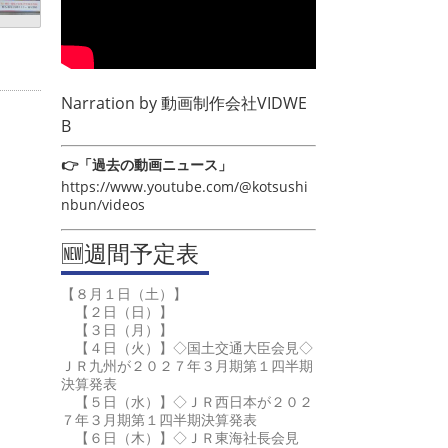
Narration by
動画制作会社VIDWE
B
👉「過去の動画ニュース」
https://www.youtube.com/@kotsushi
nbun/videos
🆕週間予定表
【８月１日（土）】
【２日（日）】
【３日（月）】
【４日（火）】◇国土交通大臣会見◇
ＪＲ九州が２０２７年３月期第１四半期
決算発表
【５日（水）】◇ＪＲ西日本が２０２
７年３月期第１四半期決算発表
【６日（木）】◇ＪＲ東海社長会見