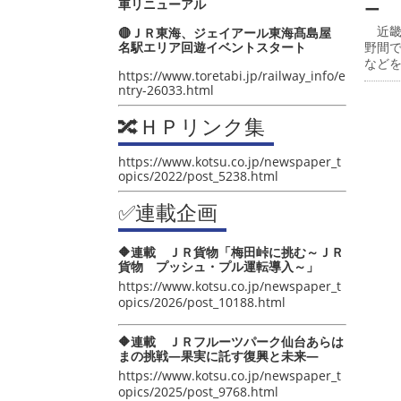
車リニューアル
ー
近畿
🔴ＪＲ東海、ジェイアール東海髙島屋
名駅エリア回遊イベントスタート
野間
など
https://www.toretabi.jp/railway_info/e
ntry-26033.html
🔀ＨＰリンク集
https://www.kotsu.co.jp/newspaper_t
opics/2022/post_5238.html
✅連載企画
🔶連載 ＪＲ貨物「梅田峠に挑む～ＪＲ
貨物 プッシュ・プル運転導入～」
https://www.kotsu.co.jp/newspaper_t
opics/2026/post_10188.html
🔶連載 ＪＲフルーツパーク仙台あらは
まの挑戦―果実に託す復興と未来―
https://www.kotsu.co.jp/newspaper_t
opics/2025/post_9768.html