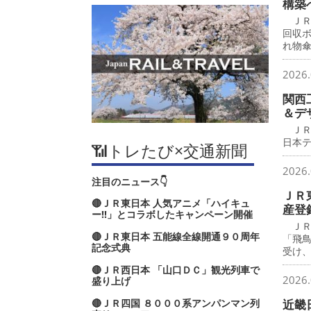
構築
ＪＲ
回収
れ物
2026.
関西
＆デ
ＪＲ
日本
📶トレたび×交通新聞
2026.
注目のニュース👇
ＪＲ
🔴ＪＲ東日本 人気アニメ「ハイキュ
産登
ー‼」とコラボしたキャンペーン開催
ＪＲ
🔴ＪＲ東日本 五能線全線開通９０周年
「飛
記念式典
受け
🔴ＪＲ西日本 「山口ＤＣ」観光列車で
2026.
盛り上げ
🔴ＪＲ四国 ８０００系アンパンマン列
近畿