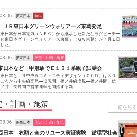
司
08.06
JR東日本
特集
 ＪＲ東日本グリーンウォリアーズ東葛発足
東日本が日本電気（ＮＥＣ）から継承した新たなラグビーチー
ＪＲ東日本グリーンウォリアーズ東葛」（ＧＷ東葛）が７月１日
動した。
08.06
JR東日本
予定・計画・施策
東日本など 甲府駅でＥ１３１系親子試乗会
東日本とＪＲ中央線コミュニティデザイン（ＣＣＤ）は３０
秋ごろから中央線高尾―塩尻間、篠ノ井線塩尻―篠ノ井間、信
篠ノ井―長野間で営業運転を開始する新
定・計画・施策
一覧を見る
08.06
JR西日本
予定・計画・施策
西日本 衣類と傘のリユース実証実験 循環型社会