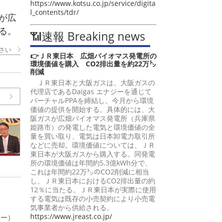
https://www.kotsu.co.jp/service/digita
l_contents/tdr/
が広
る。
📶速報 Breaking news
さい
👉ＪＲ東日本 広畑バイオマス発電所の
環境価値を購入 CO2排出量を約22万㌧
削減
ＪＲ東日本と大阪ガスは、大阪ガスの
代理店であるDaigas エナジーを通じて
バーチャルPPAを締結し、今月から環境
価値の提供を開始する。具体的には、大
阪ガスが広畑バイオマス発電所（兵庫県
姫路市）の発電した電気と環境価値の全
量を買い取り、電気は日本卸電力取引所
などに売却。環境価値については、ＪＲ
東日本が大阪ガスから購入する。同発電
所の環境価値は年間約5.3億kWh分で、
これは年間約22万㌧のCO2削減に相当
し、ＪＲ東日本におけるCO2排出量の約
12％に当たる。ＪＲ東日本が実際に使用
する電気は既存の小売契約により小売電
気事業者から供給される。
https://www.jreast.co.jp/
ャー）