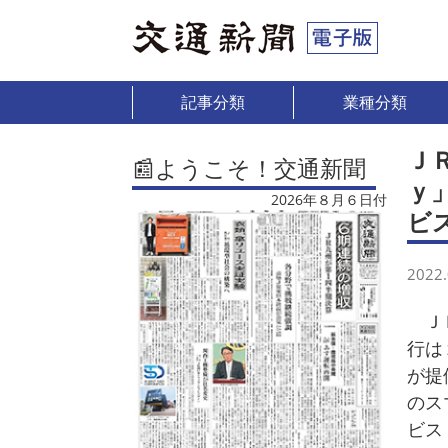
記事分類
業種分類
Ｊ
📰ようこそ！交通新聞
ｙ
2026年８月６日付
ビ
2022.
ＪＲ
行は
が提
のス
ビス