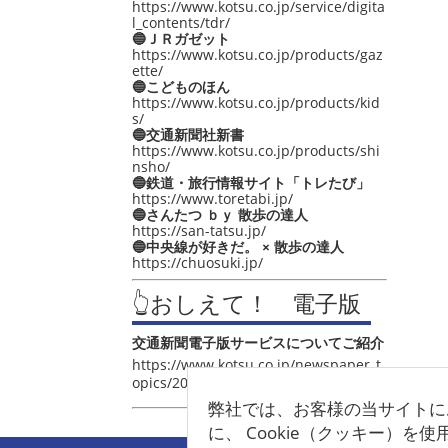
https://www.kotsu.co.jp/service/digita
l_contents/tdr/
🔵ＪＲガゼット
https://www.kotsu.co.jp/products/gaz
ette/
🔵こどものほん
https://www.kotsu.co.jp/products/kid
s/
🔵交通新聞社新書
https://www.kotsu.co.jp/products/shi
nsho/
🔵鉄道・旅行情報サイト「トレたび」
https://www.toretabi.jp/
🔵さんたつ ｂｙ 散歩の達人
https://san-tatsu.jp/
🔵中央線が好きだ。 × 散歩の達人
https://chuosuki.jp/
👆おしえて！ 電子版
交通新聞電子版サービスについてご紹介
https://www.kotsu.co.jp/newspaper_t
opics/2021/post_4048.html
弊社では、お客様の当サイトに
に、 Cookie（クッキー）を