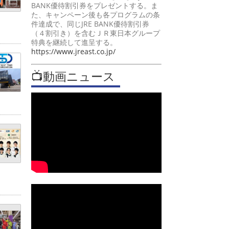
BANK優待割引券をプレゼントする。ま
た、キャンペーン後も各プログラムの条
件達成で、同じJRE BANK優待割引券
（４割引き）を含むＪＲ東日本グループ
特典を継続して進呈する。
https://www.jreast.co.jp/
📺動画ニュース