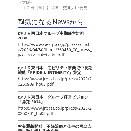
〈大阪〉
【７日（金）】◇国土交通大臣会見
📶気になるNewsから
👉ＪＲ西日本グループ中期経営計画
2030
https://www.westjr.co.jp/press/articl
e/2026/04/30/items/260430_00_press_
JRWEST2030keikaku.pdf
👉ＪＲ東日本 モビリティ事業で中長期
戦略「PRIDE & INTEGRITY」策定
https://www.jreast.co.jp/press/2025/2
0250909_ho03.pdf
👉ＪＲ東日本 グループ経営ビジョン
「勇翔 2034」
https://www.jreast.co.jp/press/2025/2
0250701_ho03.pdf
💖交通新聞社 不妊治療と仕事の両立支
援に取り組む先進企業