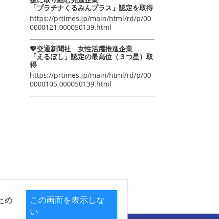
「プラチナくるみんプラス」認定を取得
https://prtimes.jp/main/html/rd/p/00
0000121.000050139.html
💖交通新聞社 女性活躍推進企業
「えるぼし」認定の最高位（３つ星）取
得
https://prtimes.jp/main/html/rd/p/00
0000105.000050139.html
ため
この画面を表示しな
い