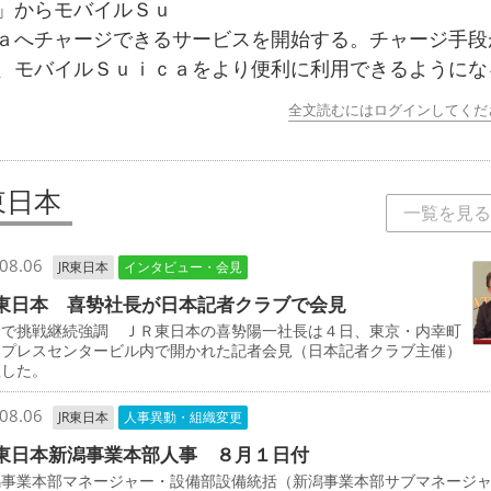
」からモバイルＳｕ
ａへチャージできるサービスを開始する。チャージ手段
、モバイルＳｕｉｃａをより便利に利用できるようにな
全文読むにはログインしてくだ
東日本
一覧を見る
08.06
JR東日本
インタビュー・会見
東日本 喜㔟社長が日本記者クラブで会見
野で挑戦継続強調 ＪＲ東日本の喜㔟陽一社長は４日、東京・内幸町
本プレスセンタービル内で開かれた記者会見（日本記者クラブ主催）
壇した。
08.06
JR東日本
人事異動・組織変更
東日本新潟事業本部人事 ８月１日付
事業本部マネージャー・設備部設備統括（新潟事業本部サブマネージ