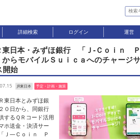
詳細検索
ログイン
運営
Ｒ東日本・みずほ銀行 「Ｊ‐Ｃｏｉｎ 
」からモバイルＳｕｉｃａへのチャージ
ス開始
07.15
JR東日本
予定・計画・施策
東日本とみずほ銀
２０日から、同銀行
供するＱＲコード活用
マホ送金・決済サー
「Ｊ―Ｃｏｉｎ Ｐ