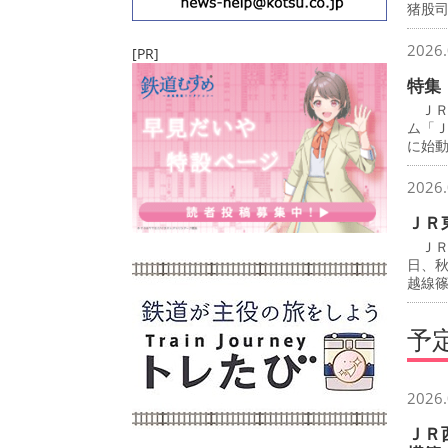
猪股
2026.
[PR]
特集
ＪＲ
ム「
に始
2026.
ＪＲ
ＪＲ
日、
越線
予
2026.
ＪＲ