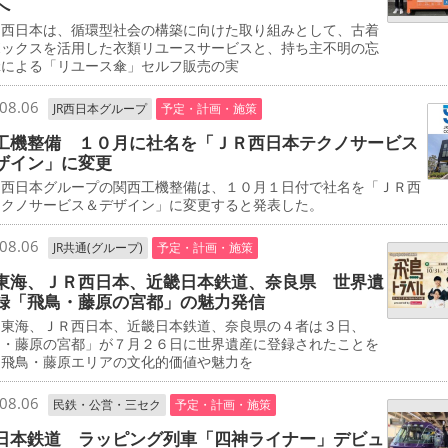
へ
西日本は、循環型社会の構築に向けた取り組みとして、古着
ボックスを活用した衣類リユースサービスと、持ち主不明の忘
傘による「リユース傘」セルフ販売の実
08.06
JR西日本グループ
予定・計画・施策
工機整備 １０月に社名を「ＪＲ西日本テクノサービス
ザイン」に変更
西日本グループの関西工機整備は、１０月１日付で社名を「ＪＲ西
テクノサービス＆デザイン」に変更すると発表した。
08.06
JR共通(グループ)
予定・計画・施策
東海、ＪＲ西日本、近畿日本鉄道、奈良県 世界遺
録「飛鳥・藤原の宮都」の魅力発信
東海、ＪＲ西日本、近畿日本鉄道、奈良県の４者は３日、
鳥・藤原の宮都」が７月２６日に世界遺産に登録されたことを
、飛鳥・藤原エリアの文化的価値や魅力を
08.06
民鉄・公営・三セク
予定・計画・施策
日本鉄道 ラッピング列車「四神ライナー」デビュ