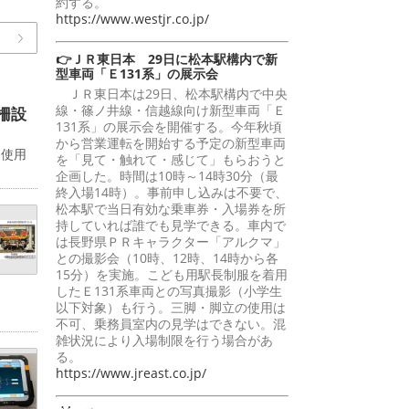
約する。
https://www.westjr.co.jp/
👉ＪＲ東日本 29日に松本駅構内で新
型車両「Ｅ131系」の展示会
ＪＲ東日本は29日、松本駅構内で中央
線・篠ノ井線・信越線向け新型車両「Ｅ
柵設
131系」の展示会を開催する。今年秋頃
から営業運転を開始する予定の新型車両
。使用
を「見て・触れて・感じて」もらおうと
企画した。時間は10時～14時30分（最
終入場14時）。事前申し込みは不要で、
松本駅で当日有効な乗車券・入場券を所
持していれば誰でも見学できる。車内で
は長野県ＰＲキャラクター「アルクマ」
との撮影会（10時、12時、14時から各
15分）を実施。こども用駅長制服を着用
したＥ131系車両との写真撮影（小学生
以下対象）も行う。三脚・脚立の使用は
不可、乗務員室内の見学はできない。混
雑状況により入場制限を行う場合があ
る。
https://www.jreast.co.jp/