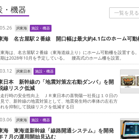
設・機器
一覧を見る
05.26
JR東海
施設・機器
東海 名古屋駅２番線 開口幅は最大約4.1㍍のホーム可動
東海は、名古屋駅２番線（東海道線上り）にホーム可動柵を設置する
期は2028年10月を予定している。 腰高式のホーム柵を設置。
03.12
JR東日本
施設・機器
東日本 新幹線の「地震対策左右動ダンパ」を開
脱線リスク低減
走行時の安全性向上 ＪＲ東日本の喜㔟陽一社長は１０日の
会見で、新幹線の地震対策として、地震発生時の車体の左右方
揺れを抑制して脱線リスクを低減する日
03.06
JR東海
施設・機器
東海 東海道新幹線「線路開通システム」を開発
年７月の運用開始見込む