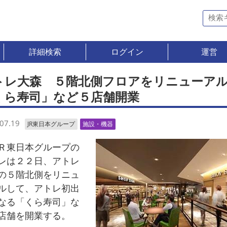
詳細検索
ログイン
運営
トレ大森 ５階北側フロアをリニュー
くら寿司」など５店舗開業
07.19
JR東日本グループ
施設・機器
東日本グループの
レは２２日、アトレ
の５階北側をリニュ
ルして、アトレ初出
なる「くら寿司」な
店舗を開業する。