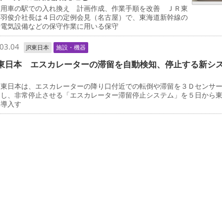
用車の駅での入れ換え 計画作成、作業手順を改善 ＪＲ東
丹羽俊介社長は４日の定例会見（名古屋）で、東海道新幹線の
や電気設備などの保守作業に用いる保守
03.04
JR東日本
施設・機器
東日本 エスカレーターの滞留を自動検知、停止する新シ
東日本は、エスカレーターの降り口付近での転倒や滞留を３Ｄセンサ
知し、非常停止させる「エスカレーター滞留停止システム」を５日から
格導入す