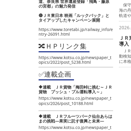
道、奈良県 世界遺産登録「飛鳥・藤原
保守
の宮都」の魅力発信
海の
🔴ＪＲ東日本 映画「ルックバック」と
軌道
タイアップしたキャンペーン展開
2026.
https://www.toretabi.jp/railway_info/e
ntry-26091.html
ＪＲ
導入
🔀ＨＰリンク集
ＪＲ
動検
https://www.kotsu.co.jp/newspaper_t
に本
opics/2022/post_5238.html
✅連載企画
🔶連載 ＪＲ貨物「梅田峠に挑む～ＪＲ
貨物 プッシュ・プル運転導入～」
https://www.kotsu.co.jp/newspaper_t
opics/2026/post_10188.html
🔶連載 ＪＲフルーツパーク仙台あらは
まの挑戦―果実に託す復興と未来―
https://www.kotsu.co.jp/newspaper_t