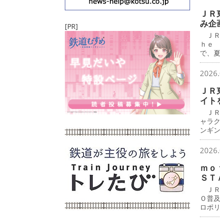
ＪＲ
み企
[PR]
ＪＲ
ｈｅ
で、
2026.
ＪＲ
イト
ＪＲ
ャラ
ンギ
2026.
ｍｏ
ＳＴ
ＪＲ
Ｏ普
ロポ