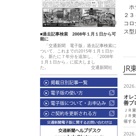
ホテ
２３
コロ
ス型
■過去記事検索 2008年１月１日から可
能に
「交通新聞 電子版」過去記事検索に
ついて、これまでの2015年１月１日か
ら、新たに７年分を追加し、「2008年
１月１日から」に拡大しまし
J
た。 交通新聞社
2026.
オレ
善プ
ＪＲ
ＪＲ
催す
2026.