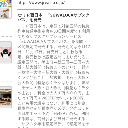
https://www.jreast.co.jp/
👉ＪＲ西日本 「SUWALOCAサブスク
パス」を発売
ＪＲ西日本は、定額で対象区間の特急
列車普通車指定席を30日間何度でも利用
できるサブスクリプションサービス
「SUWALOCAサブスクパス」を期間・
区間限定で発売する。発売期間は今月17
日～11月17日。発売日ごとに枚数限
定。発売枚数は設定区間により異なる。
設定区間は、篠山口―新三田―三田⇔大
阪・新大阪間（特急こうのとり）、野洲
―草津―大津⇔新大阪・大阪間（特急ら
くラクびわこ）、加古川―明石⇔大阪・
新大阪間（特急らくラクはりま）、奈良
―王子⇔大阪・新大阪間（特急らくラク
やまと）。料金は大人１万５００円、ま
たは１万円＋WESTERポイント500㌽。
こども用の設定はない。利用には別途、
乗車券や定期乗車券が必要。発売はＪＲ
西日本ネット予約「e5489」のみ。利用
する際は、前日および当日に発売する
「サブスク専用指定席券」で指定席を予