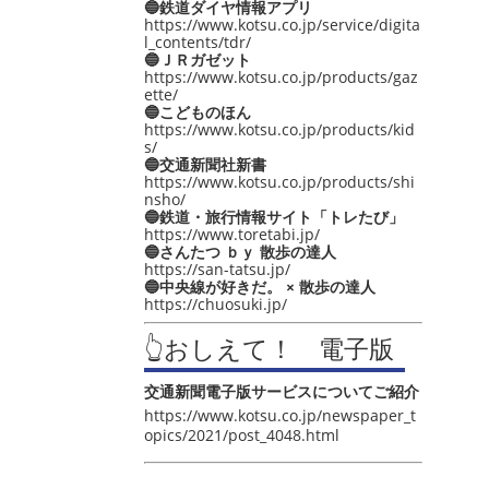
🔵鉄道ダイヤ情報アプリ
https://www.kotsu.co.jp/service/digita
l_contents/tdr/
🔵ＪＲガゼット
https://www.kotsu.co.jp/products/gaz
ette/
🔵こどものほん
https://www.kotsu.co.jp/products/kid
s/
🔵交通新聞社新書
https://www.kotsu.co.jp/products/shi
nsho/
🔵鉄道・旅行情報サイト「トレたび」
https://www.toretabi.jp/
🔵さんたつ ｂｙ 散歩の達人
https://san-tatsu.jp/
🔵中央線が好きだ。 × 散歩の達人
https://chuosuki.jp/
👆おしえて！ 電子版
交通新聞電子版サービスについてご紹介
https://www.kotsu.co.jp/newspaper_t
opics/2021/post_4048.html