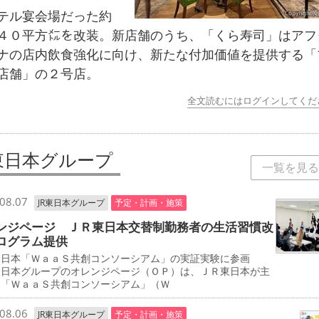
ル宴会場だった約
４０平方㍍を改装。新店舗のうち、「くら寿司」はアフ
ナの店内飲食強化に向け、新たな付加価値を提供する「
店舗」の２号店。
全文読むにはログインしてくだ
R東日本グループ
一覧を見る
08.07
JR東日本グループ
予定・計画・施策
ンジページ ＪＲ東日本交替制勤務者の生活習慣改
ログラム提供
東日本「ＷａａＳ共創コンソーシアム」の実証実験に参画
東日本グループのオレンジページ（ＯＰ）は、ＪＲ東日本が主
る「ＷａａＳ共創コンソーシアム」（Ｗ
08.06
JR東日本グループ
予定・計画・施策