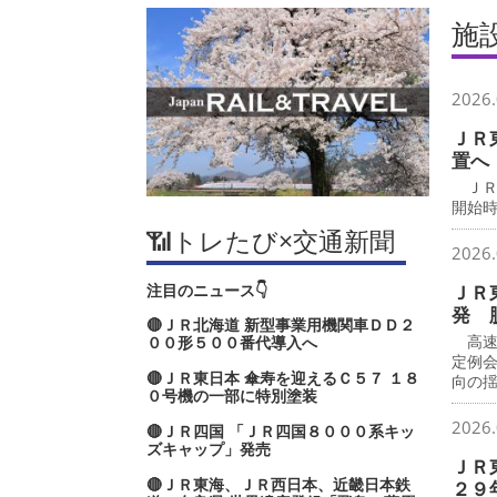
施
2026.
ＪＲ
置へ
ＪＲ
開始時
📶トレたび×交通新聞
2026.
注目のニュース👇
ＪＲ
発 
🔴ＪＲ北海道 新型事業用機関車ＤＤ２
高速
００形５００番代導入へ
定例
🔴ＪＲ東日本 傘寿を迎えるＣ５７ １８
向の
０号機の一部に特別塗装
2026.
🔴ＪＲ四国 「ＪＲ四国８０００系キッ
ズキャップ」発売
ＪＲ
🔴ＪＲ東海、ＪＲ西日本、近畿日本鉄
２９