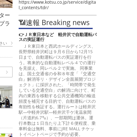
https://www.kotsu.co.jp/service/digita
l_contents/tdr/
ター
📶速報 Breaking news
プラ
👉ＪＲ東日本など 軽井沢で自動運転バ
スの実証運行
さい
ＪＲ東日本と西武ホールディングス、
長野県軽井沢町は９月６日から12月15
日まで、自動運転バスの実証運行を行
う。将来的な自動運転レベル４での運行
を見据え、同レベル２で実施。 同事業
は、国土交通省の令和８年度「『交通空
白』解消等リ・デザイン全面展開プロジ
ェクト」に採択された。「時間帯で発生
している交通空白」の解消に向けて、町
内の東西を移動する公共交通機関の輸送
頻度を補完する目的で、自動運転バスの
有効性を検証する。運行ルートは軽井沢
駅―中軽井沢駅―軽井沢千ケ滝温泉間
（片道約6.7㌔）、一部期間は運休。運
行本数は１日当たり上下計６便程度、乗
車料金は無料、事前にJRE MALL チケッ
トイベントページで予約が必要。