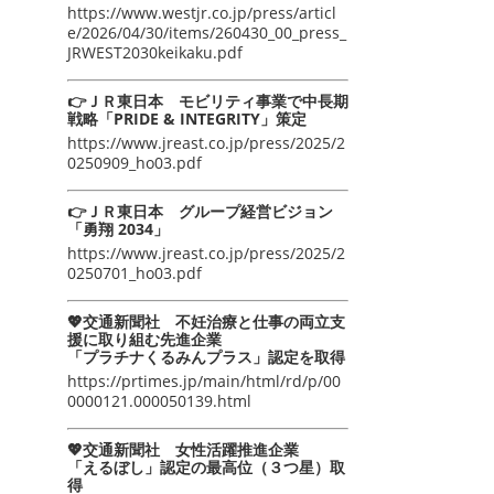
https://www.westjr.co.jp/press/articl
e/2026/04/30/items/260430_00_press_
JRWEST2030keikaku.pdf
👉ＪＲ東日本 モビリティ事業で中長期
戦略「PRIDE & INTEGRITY」策定
https://www.jreast.co.jp/press/2025/2
0250909_ho03.pdf
👉ＪＲ東日本 グループ経営ビジョン
「勇翔 2034」
https://www.jreast.co.jp/press/2025/2
0250701_ho03.pdf
💖交通新聞社 不妊治療と仕事の両立支
援に取り組む先進企業
「プラチナくるみんプラス」認定を取得
https://prtimes.jp/main/html/rd/p/00
0000121.000050139.html
💖交通新聞社 女性活躍推進企業
「えるぼし」認定の最高位（３つ星）取
得