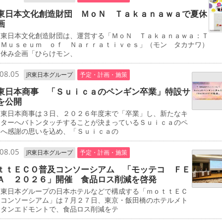
東日本文化創造財団 ＭｏＮ Ｔａｋａｎａｗａで夏休
画
東日本文化創造財団は、運営する「ＭｏＮ Ｔａｋａｎａｗａ：Ｔ
 Ｍｕｓｅｕｍ ｏｆ Ｎａｒｒａｔｉｖｅｓ」（モン タカナワ）
夏休み企画「ひらけモン、
08.05
JR東日本グループ
予定・計画・施策
東日本商事 「Ｓｕｉｃａのペンギン卒業」特設サ
を公開
東日本商事は３日、２０２６年度末で「卒業」し、新たなキ
クターへバトンタッチすることが決まっているＳｕｉｃａのペ
ンへ感謝の思いを込め、「Ｓｕｉｃａの
08.05
JR東日本グループ
予定・計画・施策
ｔｔＥＣＯ普及コンソーシアム 「モッテコ ＦＥ
Ａ ２０２６」開催 食品ロス削減を啓発
東日本グループの日本ホテルなどで構成する「ｍｏｔｔＥＣ
及コンソーシアム」は７月２７日、東京・飯田橋のホテルメト
リタンエドモントで、食品ロス削減をテ