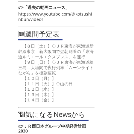
👉「過去の動画ニュース」
https://www.youtube.com/@kotsushi
nbun/videos
🆕週間予定表
【８日（土）】◇ＪＲ東海が東海道新
幹線東京―新大阪間で翌朝到着の「東海
道ルミエールエクスプレス」を運行
【９日（日）】◇ＪＲ東海が東海道線
三島―大垣間で夜行列車「ムーンライト
ながら」を復刻運転
【１０日（月）】
【１１日（火）】◇山の日
【１２日（水）】
【１３日（木）】
【１４日（金）】
📶気になるNewsから
👉ＪＲ西日本グループ中期経営計画
2030