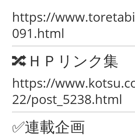
https://www.toretabi
091.html
🔀ＨＰリンク集
https://www.kotsu.c
22/post_5238.html
✅連載企画