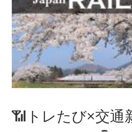
📶トレたび×交通