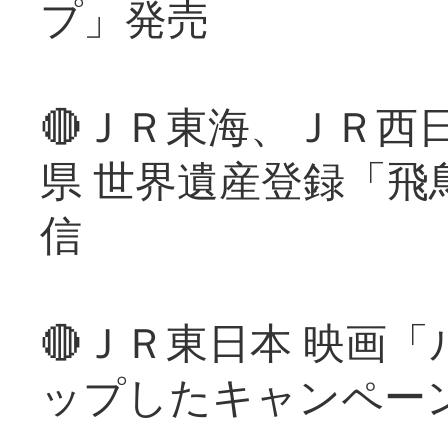
プ」発売
🔴ＪＲ東海、ＪＲ西
県 世界遺産登録「飛
信
🔴ＪＲ東日本 映画
ップしたキャンペー