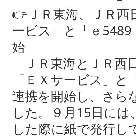
👉ＪＲ東海、ＪＲ西
ービス」と「ｅ548
始
ＪＲ東海とＪＲ西日
「ＥＸサービス」と「
連携を開始し、さら
した。９月15日には
した際に紙で発行し