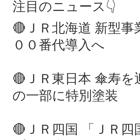
注目のニュース👇
🔴ＪＲ北海道 新型
００番代導入へ
🔴ＪＲ東日本 傘寿
の一部に特別塗装
🔴ＪＲ四国 「ＪＲ