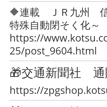
🔶連載 ＪＲ九州 
特殊自動閉そく化～
https://www.kotsu.c
25/post_9604.html
🎁交通新聞社 通
https://zpgshop.kots