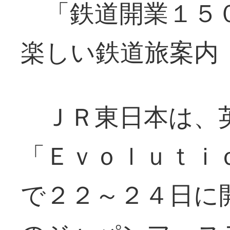
「鉄道開業１５０
楽しい鉄道旅案内
ＪＲ東日本は、
「Ｅｖｏｌｕｔｉ
で２２～２４日に