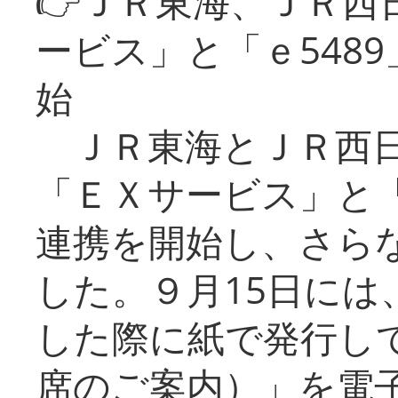
👉ＪＲ東海、ＪＲ西
ービス」と「ｅ548
始
ＪＲ東海とＪＲ西日
「ＥＸサービス」と「
連携を開始し、さら
した。９月15日には
した際に紙で発行し
席のご案内）」を電