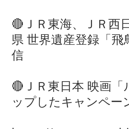
🔴ＪＲ東海、ＪＲ西
県 世界遺産登録「飛
信
🔴ＪＲ東日本 映画
ップしたキャンペー