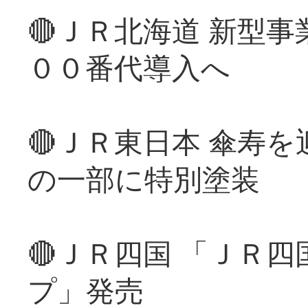
🔴ＪＲ北海道 新型
００番代導入へ
🔴ＪＲ東日本 傘寿
の一部に特別塗装
🔴ＪＲ四国 「ＪＲ
プ」発売