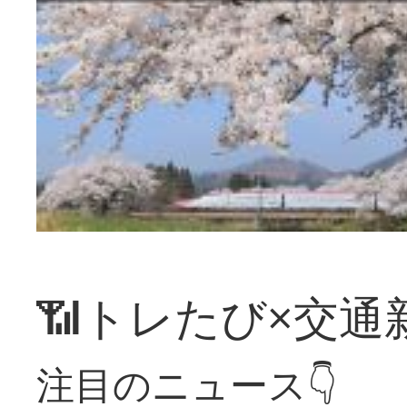
📶トレたび×交通
注目のニュース👇