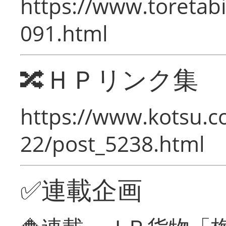
https://www.toretabi
091.html
🔀ＨＰリンク集
https://www.kotsu.c
22/post_5238.html
✅連載企画