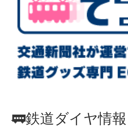
🚃鉄道ダイヤ情