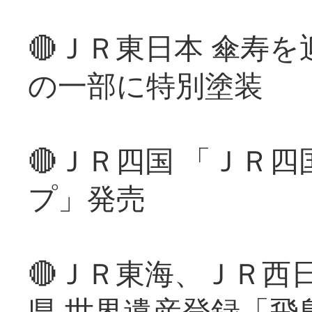
🔴ＪＲ東日本 傘寿
の一部に特別塗装
🔴ＪＲ四国 「ＪＲ
プ」発売
🔴ＪＲ東海、ＪＲ西
県 世界遺産登録「飛