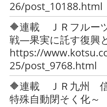
26/post_10188.html
🔶連載 ＪＲフルー
戦―果実に託す復興
https://www.kotsu.c
25/post_9768.html
🔶連載 ＪＲ九州 
特殊自動閉そく化～