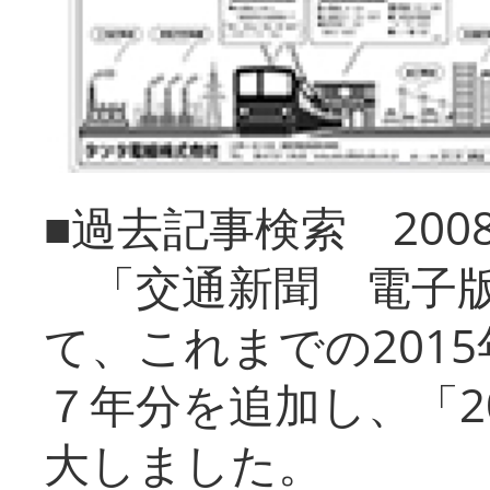
■過去記事検索 20
「交通新聞 電子版
て、これまでの201
７年分を追加し、「2
大しました