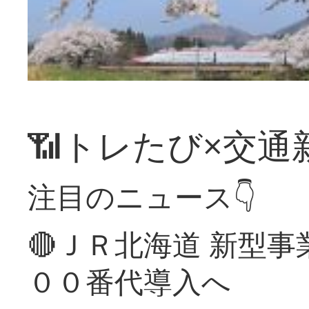
📶トレたび×交通
注目のニュース👇
🔴ＪＲ北海道 新型
００番代導入へ