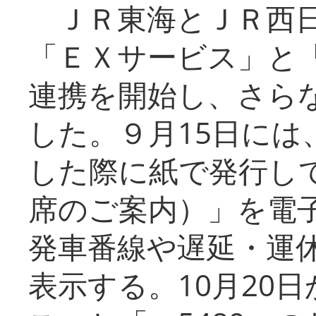
ＪＲ東海とＪＲ西日
「ＥＸサービス」と「
連携を開始し、さら
した。９月15日には
した際に紙で発行し
席のご案内）」を電
発車番線や遅延・運
表示する。10月20