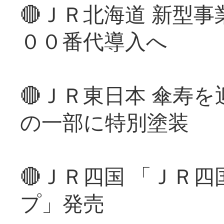
🔴ＪＲ北海道 新型
００番代導入へ
🔴ＪＲ東日本 傘寿
の一部に特別塗装
🔴ＪＲ四国 「ＪＲ
プ」発売