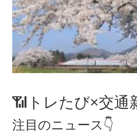
📶トレたび×交通
注目のニュース👇