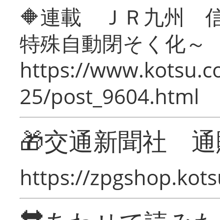
🔶連載 ＪＲ九州 
特殊自動閉そく化～
https://www.kotsu.c
25/post_9604.html
🎁交通新聞社 通
https://zpgshop.kots