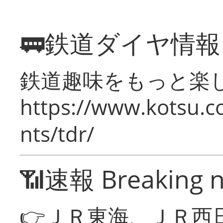
🚃鉄道ダイヤ情
鉄道趣味をもっと楽
https://www.kotsu.co
nts/tdr/
📶速報 Breaking 
👉ＪＲ東海、ＪＲ西