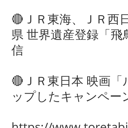
🔴ＪＲ東海、ＪＲ西
県 世界遺産登録「飛
信
🔴ＪＲ東日本 映画
ップしたキャンペー
https://www.toretabi