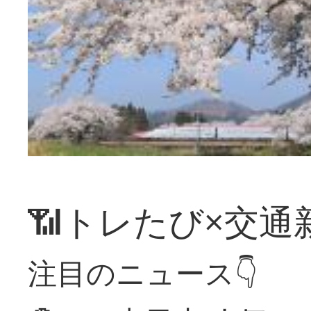
📶トレたび×交通
注目のニュース👇