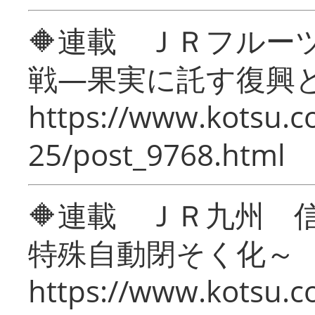
🔶連載 ＪＲフルー
戦―果実に託す復興
https://www.kotsu.c
25/post_9768.html
🔶連載 ＪＲ九州 
特殊自動閉そく化～
https://www.kotsu.c