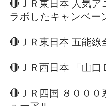
🔴ＪＲ東日本 人気
ラボしたキャンペー
🔴ＪＲ東日本 五能
🔴ＪＲ西日本 「山
🔴ＪＲ四国 ８００
ューアル