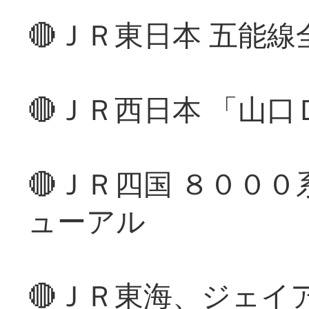
🔴ＪＲ東日本 五能
🔴ＪＲ西日本 「山
🔴ＪＲ四国 ８００
ューアル
🔴ＪＲ東海、ジェイ