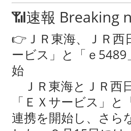
📶速報 Breaking 
👉ＪＲ東海、ＪＲ西
ービス」と「ｅ548
始
ＪＲ東海とＪＲ西日
「ＥＸサービス」と「
連携を開始し、さら