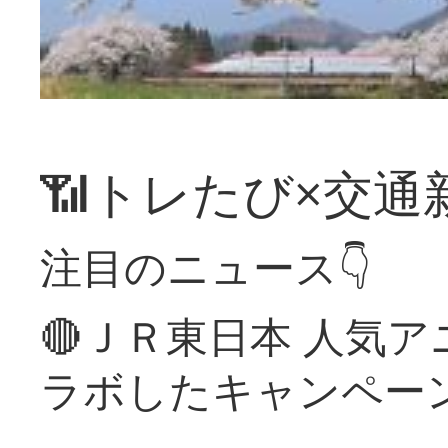
📶トレたび×交通
注目のニュース👇
🔴ＪＲ東日本 人気
ラボしたキャンペー