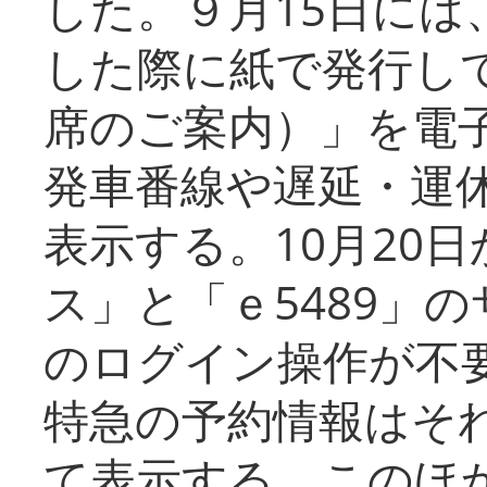
した。９月15日には
した際に紙で発行し
席のご案内）」を電
発車番線や遅延・運
表示する。10月20
ス」と「ｅ5489」
のログイン操作が不
特急の予約情報はそ
て表示する。このほ