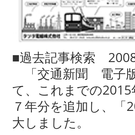
■過去記事検索 20
「交通新聞 電子版
て、これまでの201
７年分を追加し、「2
大しました