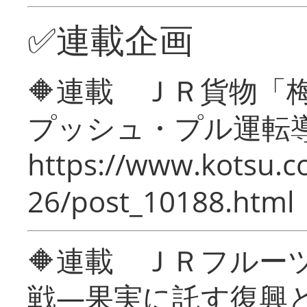
✅連載企画
🔶連載 ＪＲ貨物
プッシュ・プル運転
https://www.kotsu.c
26/post_10188.html
🔶連載 ＪＲフルー
戦―果実に託す復興