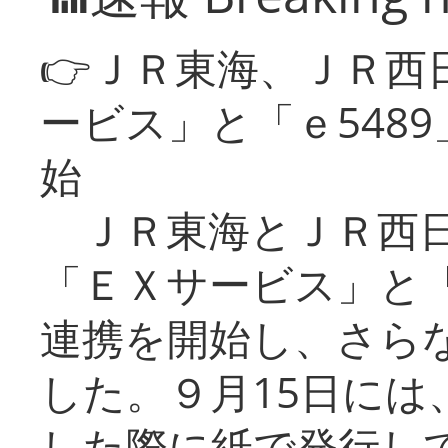
👉ＪＲ東海、ＪＲ西
ービス」と「ｅ548
始
ＪＲ東海とＪＲ西日
「ＥＸサービス」と「
連携を開始し、さら
した。９月15日には
した際に紙で発行し