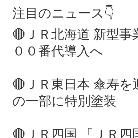
注目のニュース👇
🔴ＪＲ北海道 新型
００番代導入へ
🔴ＪＲ東日本 傘寿
の一部に特別塗装
🔴ＪＲ四国 「ＪＲ