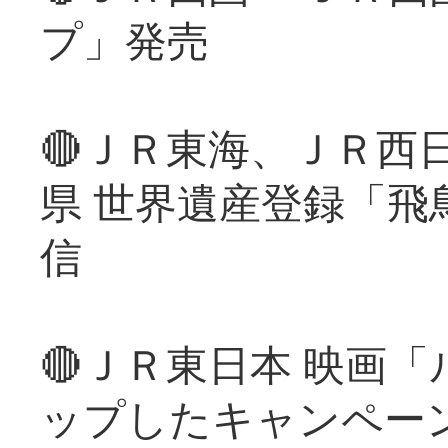
プ」発売
🔴ＪＲ東海、ＪＲ西
県 世界遺産登録「飛
信
🔴ＪＲ東日本 映画
ップしたキャンペー