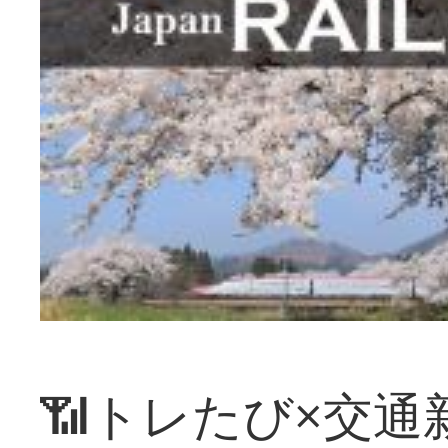
📶トレたび×交通