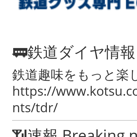
🚃鉄道ダイヤ情
鉄道趣味をもっと楽
https://www.kotsu.co
nts/tdr/
📶速報 Breaking 