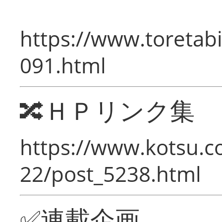
https://www.toretabi
091.html
🔀ＨＰリンク集
https://www.kotsu.c
22/post_5238.html
✅連載企画