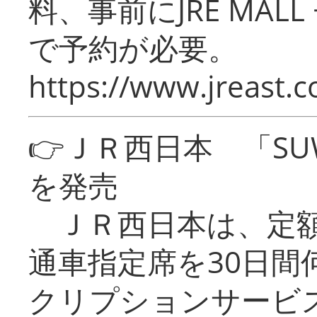
料、事前にJRE MA
で予約が必要。
https://www.jreast.co
👉ＪＲ西日本 「SU
を発売
ＪＲ西日本は、定額
通車指定席を30日間
クリプションサービス