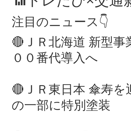
注目のニュース👇
🔴ＪＲ北海道 新型
００番代導入へ
🔴ＪＲ東日本 傘寿
の一部に特別塗装