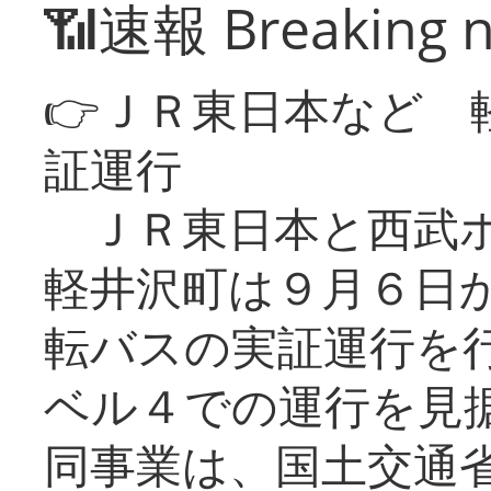
📶速報 Breaking 
👉ＪＲ東日本など 
証運行
ＪＲ東日本と西武ホ
軽井沢町は９月６日か
転バスの実証運行を
ベル４での運行を見
同事業は、国土交通