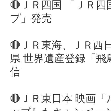
🔴ＪＲ四国 「ＪＲ
プ」発売
🔴ＪＲ東海、ＪＲ西
県 世界遺産登録「飛
信
🔴ＪＲ東日本 映画