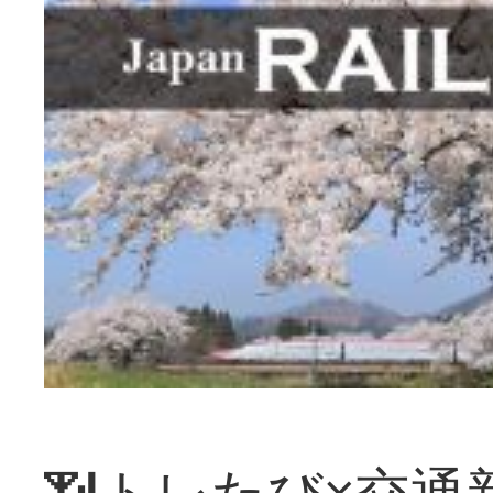
📶トレたび×交通