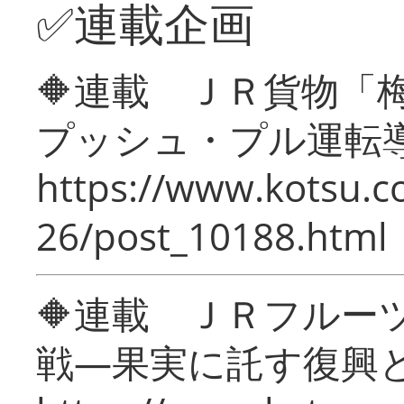
✅連載企画
🔶連載 ＪＲ貨物
プッシュ・プル運転
https://www.kotsu.c
26/post_10188.html
🔶連載 ＪＲフルー
戦―果実に託す復興