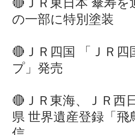
🔴ＪＲ東日本 傘寿
の一部に特別塗装
🔴ＪＲ四国 「ＪＲ
プ」発売
🔴ＪＲ東海、ＪＲ西
県 世界遺産登録「飛
信