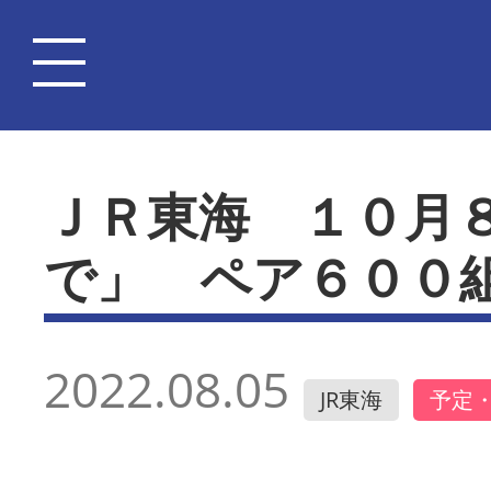
ＪＲ東海 １０月
で」 ペア６００
2022.08.05
JR東海
予定