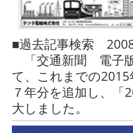
■過去記事検索 20
「交通新聞 電子版
て、これまでの201
７年分を追加し、「2
大しました