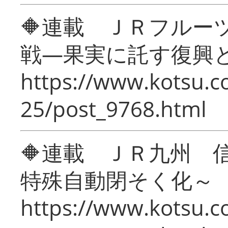
🔶連載 ＪＲフルー
戦―果実に託す復興
https://www.kotsu.c
25/post_9768.html
🔶連載 ＪＲ九州 
特殊自動閉そく化～
https://www.kotsu.c