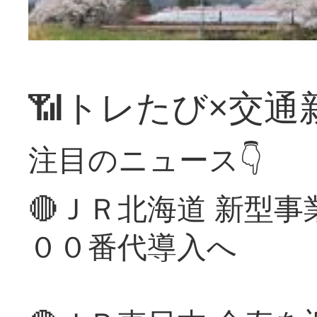
📶トレたび×交通
注目のニュース👇
🔴ＪＲ北海道 新型
００番代導入へ