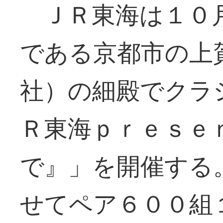
ＪＲ東海は１０月
である京都市の上
社）の細殿でクラ
Ｒ東海ｐｒｅｓｅ
で』」を開催する
せてペア６００組