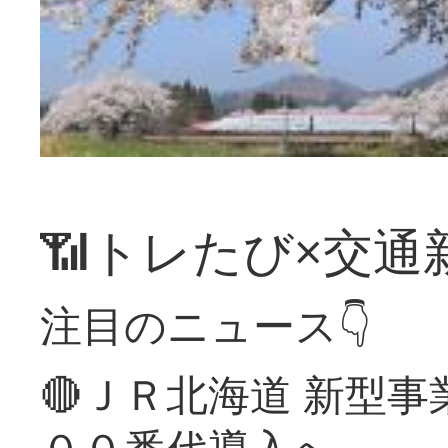
📶トレたび×交通
注目のニュース👇
🔴ＪＲ北海道 新型
００番代導入へ