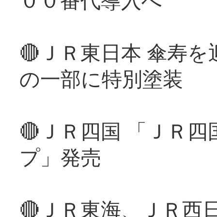
🔴ＪＲ東日本 傘寿
の一部に特別塗装
🔴ＪＲ四国 「ＪＲ
プ」発売
🔴ＪＲ東海、ＪＲ西