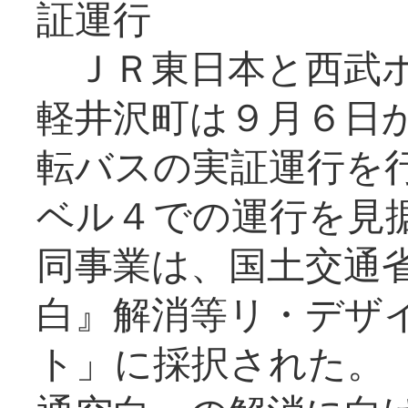
証運行
ＪＲ東日本と西武ホ
軽井沢町は９月６日か
転バスの実証運行を
ベル４での運行を見
同事業は、国土交通
白』解消等リ・デザ
ト」に採択された。