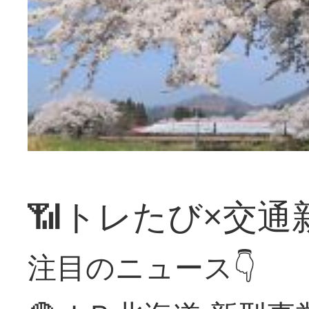
📶トレたび×交通
注目のニュース👇