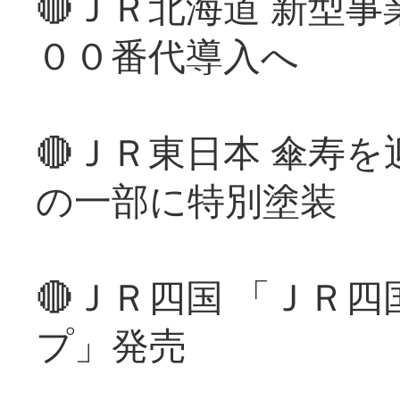
🔴ＪＲ北海道 新型
００番代導入へ
🔴ＪＲ東日本 傘寿
の一部に特別塗装
🔴ＪＲ四国 「ＪＲ
プ」発売