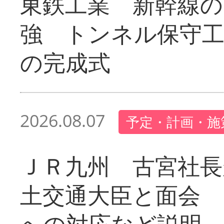
東鉄工業 新幹線の
強 トンネル保守工
の完成式
2026.08.07
予定・計画・施
ＪＲ九州 古宮社長
土交通大臣と面会 
への対応など説明