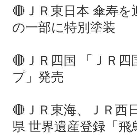
🔴ＪＲ東日本 傘寿
の一部に特別塗装
🔴ＪＲ四国 「ＪＲ
プ」発売
🔴ＪＲ東海、ＪＲ西
県 世界遺産登録「飛