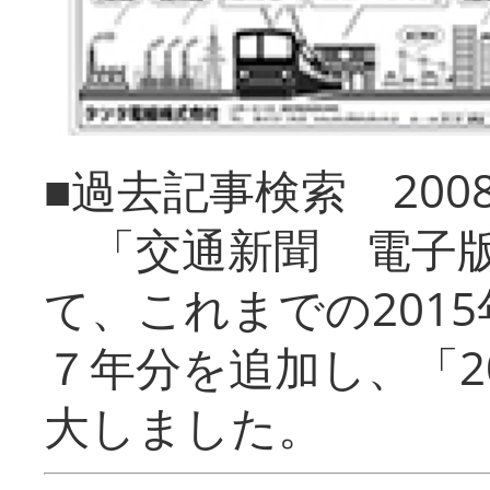
■過去記事検索 20
「交通新聞 電子版
て、これまでの201
７年分を追加し、「2
大しました