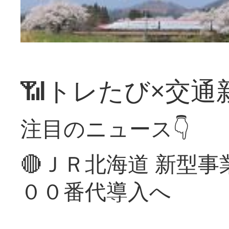
📶トレたび×交通
注目のニュース👇
🔴ＪＲ北海道 新型
００番代導入へ