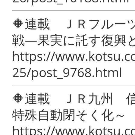
🔶連載 ＪＲフルー
戦―果実に託す復興
https://www.kotsu.c
25/post_9768.html
🔶連載 ＪＲ九州 
特殊自動閉そく化～
https://www.kotsu.c