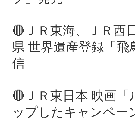
🔴ＪＲ東海、ＪＲ西
県 世界遺産登録「飛
信
🔴ＪＲ東日本 映画
ップしたキャンペー