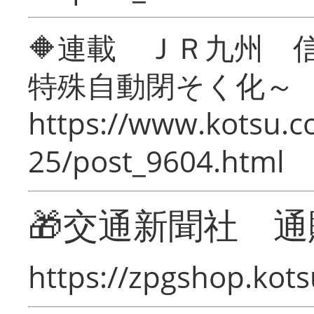
🔶連載 ＪＲ九州 
特殊自動閉そく化～
https://www.kotsu.c
25/post_9604.html
🎁交通新聞社 通
https://zpgshop.kots