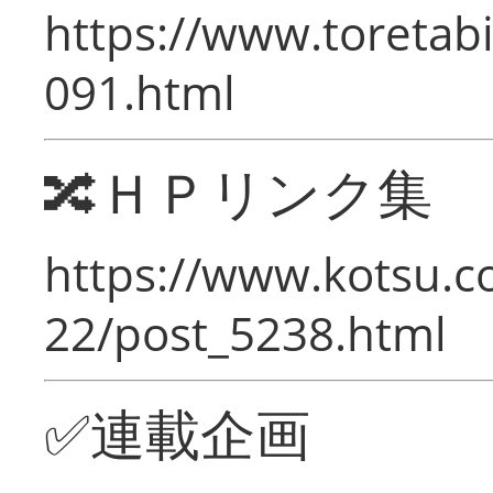
https://www.toretabi
091.html
🔀ＨＰリンク集
https://www.kotsu.c
22/post_5238.html
✅連載企画