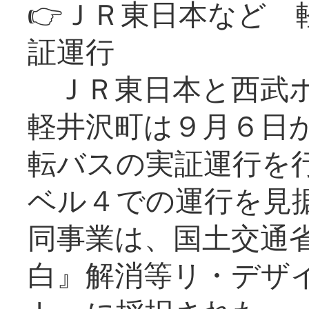
👉ＪＲ東日本など 
証運行
ＪＲ東日本と西武ホ
軽井沢町は９月６日か
転バスの実証運行を
ベル４での運行を見
同事業は、国土交通
白』解消等リ・デザ