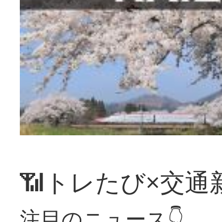
📶トレたび×交通
注目のニュース👇