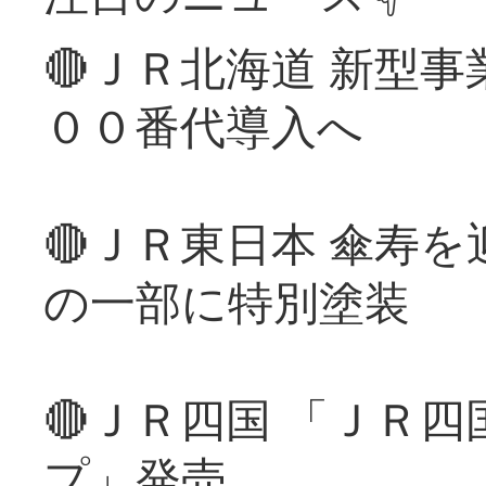
🔴ＪＲ北海道 新型
００番代導入へ
🔴ＪＲ東日本 傘寿
の一部に特別塗装
🔴ＪＲ四国 「ＪＲ
プ」発売