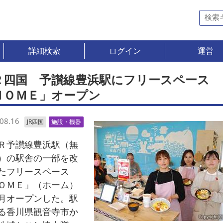
詳細検索
ログイン
運営
Ｒ四国 予讃線豊浜駅にフリースペース
ＨＯＭＥ」オープン
08.16
JR四国
施設・機器
予讃線豊浜駅（無
）の駅舎の一部を改
たフリースペース
ＯＭＥ」（ホーム）
月オープンした。駅
る香川県観音寺市か