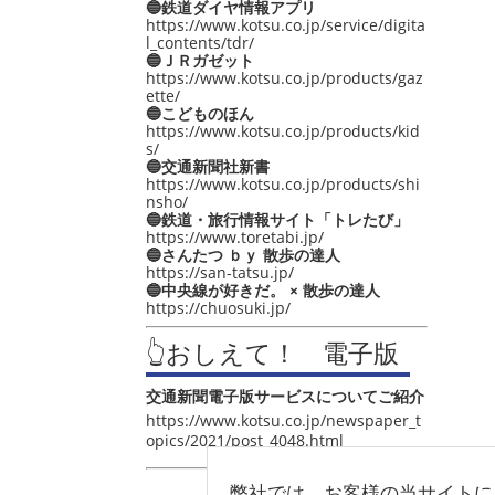
🔵鉄道ダイヤ情報アプリ
https://www.kotsu.co.jp/service/digita
l_contents/tdr/
🔵ＪＲガゼット
https://www.kotsu.co.jp/products/gaz
ette/
🔵こどものほん
https://www.kotsu.co.jp/products/kid
s/
🔵交通新聞社新書
https://www.kotsu.co.jp/products/shi
nsho/
🔵鉄道・旅行情報サイト「トレたび」
https://www.toretabi.jp/
🔵さんたつ ｂｙ 散歩の達人
https://san-tatsu.jp/
🔵中央線が好きだ。 × 散歩の達人
https://chuosuki.jp/
👆おしえて！ 電子版
交通新聞電子版サービスについてご紹介
https://www.kotsu.co.jp/newspaper_t
opics/2021/post_4048.html
弊社では、お客様の当サイトに