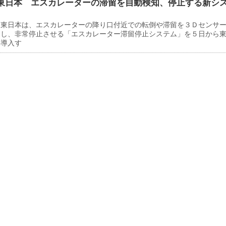
東日本 エスカレーターの滞留を自動検知、停止する新シ
東日本は、エスカレーターの降り口付近での転倒や滞留を３Ｄセンサ
知し、非常停止させる「エスカレーター滞留停止システム」を５日から
格導入す