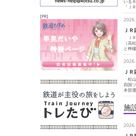
いる
「Ｊ
[PR]
2026.
ＪＲ
ＪＲ
（高
と檸
2026.
ＪＲ
松山
四国
本部
施
2026.
ＪＲ