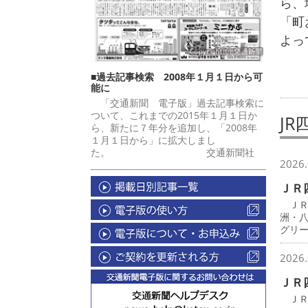
ら、
「町
よっ
■過去記事検索 2008年１月１日から可
能に
「交通新聞 電子版」過去記事検索に
ついて、これまでの2015年１月１日か
JR
ら、新たに７年分を追加し、「2008年
１月１日から」に拡大しまし
た。 交通新聞社
2026.
ＪＲ
ＪＲ
洲・
グリ
2026.
ＪＲ
ＪＲ