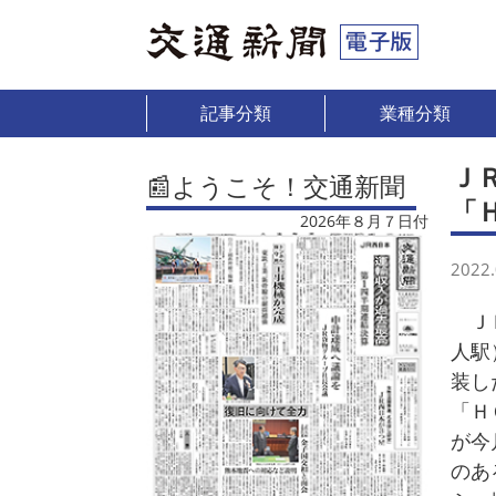
記事分類
業種分類
Ｊ
📰ようこそ！交通新聞
「
2026年８月７日付
2022.
ＪＲ
人駅
装し
「Ｈ
が今
のあ