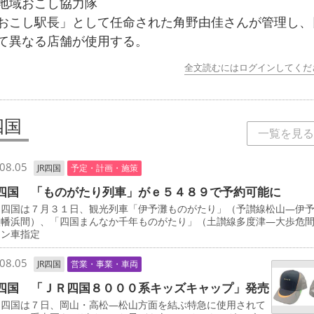
地域おこし協力隊
おこし駅長」として任命された角野由佳さんが管理し、
て異なる店舗が使用する。
全文読むにはログインしてくだ
四国
一覧を見る
08.05
JR四国
予定・計画・施策
四国 「ものがたり列車」がｅ５４８９で予約可能に
四国は７月３１日、観光列車「伊予灘ものがたり」（予讃線松山―伊
八幡浜間）、「四国まんなか千年ものがたり」（土讃線多度津―大歩危
ーン車指定
08.05
JR四国
営業・事業・車両
四国 「ＪＲ四国８０００系キッズキャップ」発売
四国は７日、岡山・高松―松山方面を結ぶ特急に使用されて