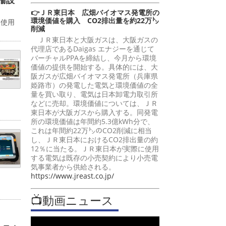
👉ＪＲ東日本 広畑バイオマス発電所の
環境価値を購入 CO2排出量を約22万㌧
。使用
削減
ＪＲ東日本と大阪ガスは、大阪ガスの
代理店であるDaigas エナジーを通じて
バーチャルPPAを締結し、今月から環境
価値の提供を開始する。具体的には、大
阪ガスが広畑バイオマス発電所（兵庫県
姫路市）の発電した電気と環境価値の全
量を買い取り、電気は日本卸電力取引所
などに売却。環境価値については、ＪＲ
東日本が大阪ガスから購入する。同発電
所の環境価値は年間約5.3億kWh分で、
これは年間約22万㌧のCO2削減に相当
し、ＪＲ東日本におけるCO2排出量の約
12％に当たる。ＪＲ東日本が実際に使用
する電気は既存の小売契約により小売電
気事業者から供給される。
https://www.jreast.co.jp/
📺動画ニュース