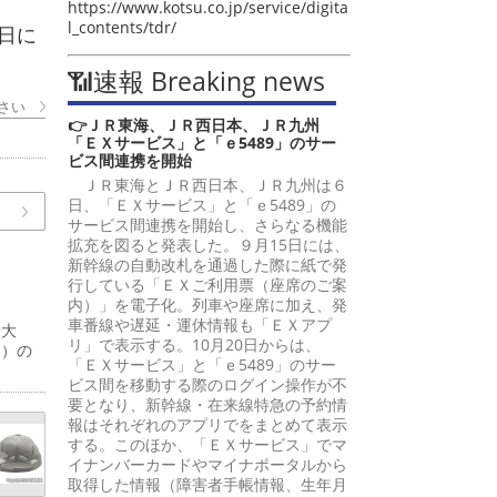
https://www.kotsu.co.jp/service/digita
l_contents/tdr/
日に
📶速報 Breaking news
さい
👉ＪＲ東海、ＪＲ西日本、ＪＲ九州
「ＥＸサービス」と「ｅ5489」のサー
ビス間連携を開始
ＪＲ東海とＪＲ西日本、ＪＲ九州は６
日、「ＥＸサービス」と「ｅ5489」の
サービス間連携を開始し、さらなる機能
拡充を図ると発表した。９月15日には、
新幹線の自動改札を通過した際に紙で発
行している「ＥＸご利用票（座席のご案
内）」を電子化。列車や座席に加え、発
車番線や遅延・運休情報も「ＥＸアプ
予大
リ」で表示する。10月20日からは、
間）の
「ＥＸサービス」と「ｅ5489」のサー
ビス間を移動する際のログイン操作が不
要となり、新幹線・在来線特急の予約情
報はそれぞれのアプリでをまとめて表示
する。このほか、「ＥＸサービス」でマ
イナンバーカードやマイナポータルから
取得した情報（障害者手帳情報、生年月