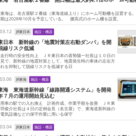
東海は、名古屋駅２番線（東海道線上り）にホーム可動柵を設置する
期は2028年10月を予定している。 腰高式のホーム柵を設置。
03.12
JR東日本
施設・機器
東日本 新幹線の「地震対策左右動ダンパ」を開
脱線リスク低減
走行時の安全性向上 ＪＲ東日本の喜㔟陽一社長は１０日の
会見で、新幹線の地震対策として、地震発生時の車体の左右方
揺れを抑制して脱線リスクを低減する日
03.06
JR東海
施設・機器
東海 東海道新幹線「線路開通システム」を開発
年７月の運用開始見込む
用車の駅での入れ換え 計画作成、作業手順を改善 ＪＲ東
丹羽俊介社長は４日の定例会見（名古屋）で、東海道新幹線の
や電気設備などの保守作業に用いる保守
03.04
JR東日本
施設・機器