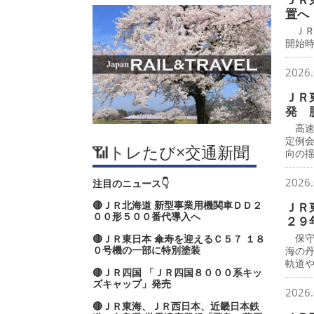
置へ
ＪＲ
開始時
2026.
ＪＲ
発 
高速
定例
📶トレたび×交通新聞
向の
2026.
注目のニュース👇
🔴ＪＲ北海道 新型事業用機関車ＤＤ２
ＪＲ
００形５００番代導入へ
２９
保守
🔴ＪＲ東日本 傘寿を迎えるＣ５７ １８
０号機の一部に特別塗装
海の
軌道
🔴ＪＲ四国 「ＪＲ四国８０００系キッ
ズキャップ」発売
2026.
🔴ＪＲ東海、ＪＲ西日本、近畿日本鉄