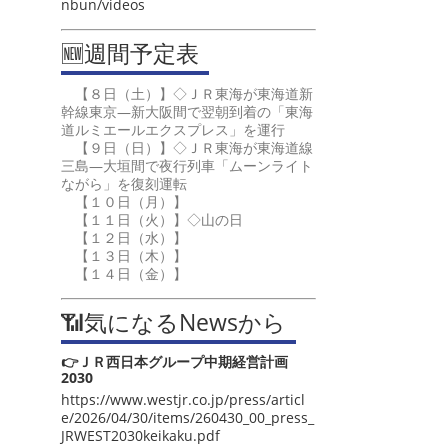
nbun/videos
🆕週間予定表
【８日（土）】◇ＪＲ東海が東海道新
幹線東京―新大阪間で翌朝到着の「東海
道ルミエールエクスプレス」を運行
【９日（日）】◇ＪＲ東海が東海道線
三島―大垣間で夜行列車「ムーンライト
ながら」を復刻運転
【１０日（月）】
【１１日（火）】◇山の日
【１２日（水）】
【１３日（木）】
【１４日（金）】
📶気になるNewsから
👉ＪＲ西日本グループ中期経営計画
2030
https://www.westjr.co.jp/press/articl
e/2026/04/30/items/260430_00_press_
JRWEST2030keikaku.pdf