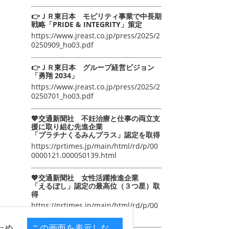
👉ＪＲ東日本 モビリティ事業で中長期
戦略「PRIDE & INTEGRITY」策定
https://www.jreast.co.jp/press/2025/2
0250909_ho03.pdf
👉ＪＲ東日本 グループ経営ビジョン
「勇翔 2034」
https://www.jreast.co.jp/press/2025/2
0250701_ho03.pdf
💖交通新聞社 不妊治療と仕事の両立支
援に取り組む先進企業
「プラチナくるみんプラス」認定を取得
https://prtimes.jp/main/html/rd/p/00
0000121.000050139.html
💖交通新聞社 女性活躍推進企業
「えるぼし」認定の最高位（３つ星）取
得
https://prtimes.jp/main/html/rd/p/00
0000105.000050139.html
ため
この画面を表示しな