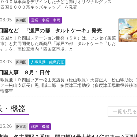
８０００系車両をデザインした子ども向けオリジナルグッズ
Ｒ四国８０００系キッズキャップ」を発売
08.05
JR四国
営業・事業・車両
四国など 「瀬戸の都 タルトケーキ」発売
四国とＪＲ四国ステーション開発（ＳＫ）は、ツジセイ製菓
松市）と共同開発した新商品「瀬戸の都 タルトケーキ〝しお
檬〟」を、高松空港内「四国空市場」と
08.03
JR四国
人事異動・組織変更
四国人事 ８月１日付
駅長兼ＪＲ四国ツアー松山支店長（松山駅長）天雲正人 松山駅助役
ツアー松山支店長）黒川誠二郎 多度津工場助役（多度津工場助役兼鉄
運輸部車
設・機器
一覧を見る
05.26
JR東海
施設・機器
東海 名古屋駅２番線 開口幅は最大約4.1㍍のホーム可動