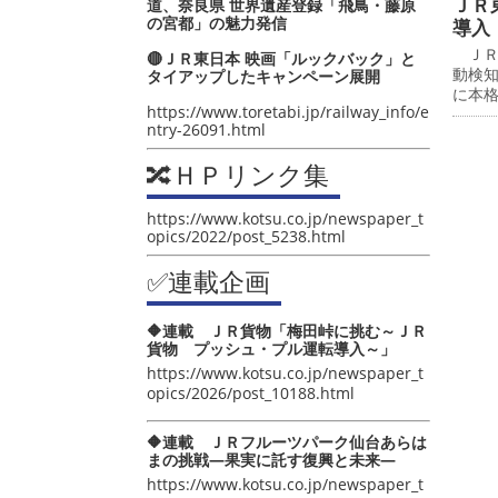
ＪＲ
道、奈良県 世界遺産登録「飛鳥・藤原
の宮都」の魅力発信
導入
ＪＲ
🔴ＪＲ東日本 映画「ルックバック」と
動検
タイアップしたキャンペーン展開
に本
https://www.toretabi.jp/railway_info/e
ntry-26091.html
🔀ＨＰリンク集
https://www.kotsu.co.jp/newspaper_t
opics/2022/post_5238.html
✅連載企画
🔶連載 ＪＲ貨物「梅田峠に挑む～ＪＲ
貨物 プッシュ・プル運転導入～」
https://www.kotsu.co.jp/newspaper_t
opics/2026/post_10188.html
🔶連載 ＪＲフルーツパーク仙台あらは
まの挑戦―果実に託す復興と未来―
https://www.kotsu.co.jp/newspaper_t