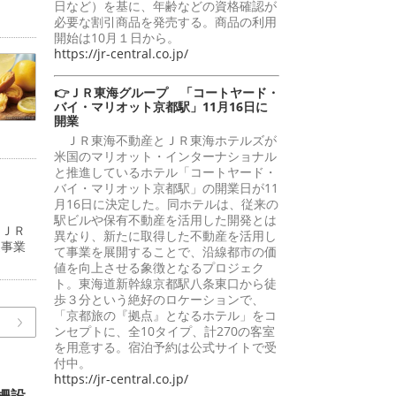
日など）を基に、年齢などの資格確認が
必要な割引商品を発売する。商品の利用
開始は10月１日から。
https://jr-central.co.jp/
👉ＪＲ東海グループ 「コートヤード・
バイ・マリオット京都駅」11月16日に
開業
ＪＲ東海不動産とＪＲ東海ホテルズが
米国のマリオット・インターナショナル
と推進しているホテル「コートヤード・
バイ・マリオット京都駅」の開業日が11
月16日に決定した。同ホテルは、従来の
駅ビルや保有不動産を活用した開発とは
（ＪＲ
異なり、新たに取得した不動産を活用し
道事業
て事業を展開することで、沿線都市の価
値を向上させる象徴となるプロジェク
ト。東海道新幹線京都駅八条東口から徒
歩３分という絶好のロケーションで、
「京都旅の『拠点』となるホテル」をコ
ンセプトに、全10タイプ、計270の客室
を用意する。宿泊予約は公式サイトで受
付中。
https://jr-central.co.jp/
柵設