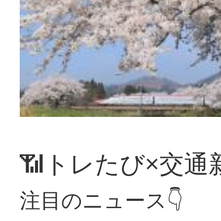
📶トレたび×交通
注目のニュース👇