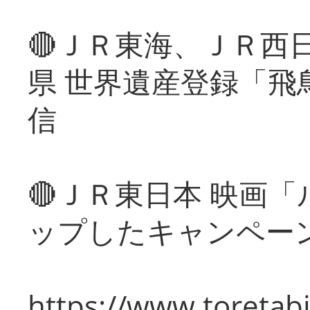
🔴ＪＲ東海、ＪＲ西
県 世界遺産登録「飛
信
🔴ＪＲ東日本 映画
ップしたキャンペー
https://www.toretabi