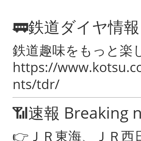
🚃鉄道ダイヤ情
鉄道趣味をもっと楽
https://www.kotsu.co
nts/tdr/
📶速報 Breaking 
👉ＪＲ東海、ＪＲ西