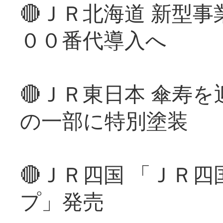
🔴ＪＲ北海道 新型
００番代導入へ
🔴ＪＲ東日本 傘寿
の一部に特別塗装
🔴ＪＲ四国 「ＪＲ
プ」発売