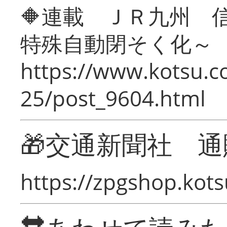
🔶連載 ＪＲ九州 
特殊自動閉そく化～
https://www.kotsu.c
25/post_9604.html
🎁交通新聞社 通
https://zpgshop.kots