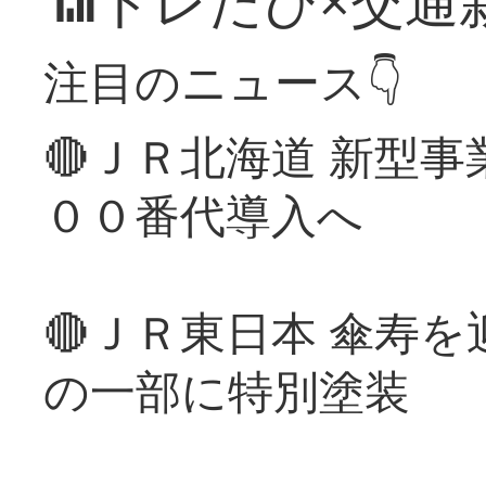
📶トレたび×交通
注目のニュース👇
🔴ＪＲ北海道 新型
００番代導入へ
🔴ＪＲ東日本 傘寿
の一部に特別塗装