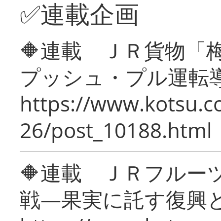
✅連載企画
🔶連載 ＪＲ貨物
プッシュ・プル運転
https://www.kotsu.c
26/post_10188.html
🔶連載 ＪＲフルー
戦―果実に託す復興