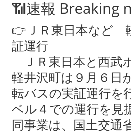
📶速報 Breaking 
👉ＪＲ東日本など 
証運行
ＪＲ東日本と西武ホ
軽井沢町は９月６日か
転バスの実証運行を
ベル４での運行を見
同事業は、国土交通