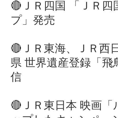
🔴ＪＲ四国 「ＪＲ
プ」発売
🔴ＪＲ東海、ＪＲ西
県 世界遺産登録「飛
信
🔴ＪＲ東日本 映画