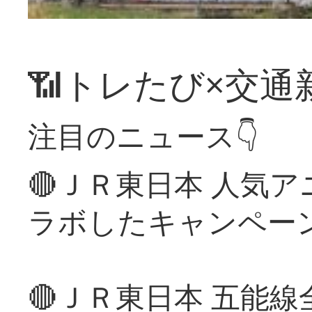
📶トレたび×交通
注目のニュース👇
🔴ＪＲ東日本 人気
ラボしたキャンペー
🔴ＪＲ東日本 五能