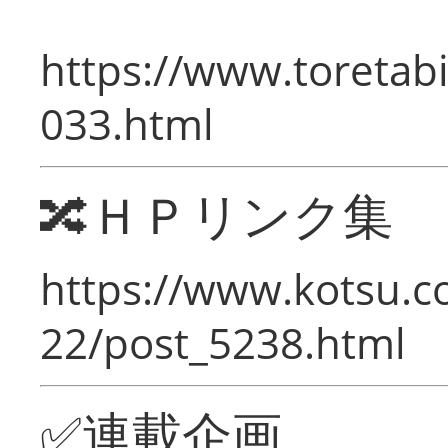
https://www.toretabi
033.html
🔀ＨＰリンク集
https://www.kotsu.c
22/post_5238.html
✅連載企画