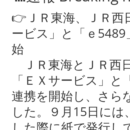
👉ＪＲ東海、ＪＲ西
ービス」と「ｅ548
始
ＪＲ東海とＪＲ西日
「ＥＸサービス」と「
連携を開始し、さら
した。９月15日には
した際に紙で発行し