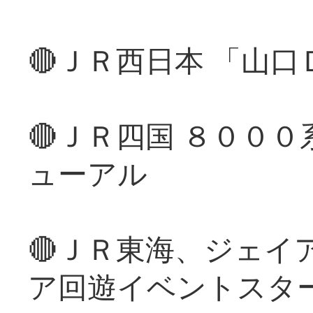
🔴ＪＲ西日本 「山
🔴ＪＲ四国 ８００
ューアル
🔴ＪＲ東海、ジェイ
ア回遊イベントスタ