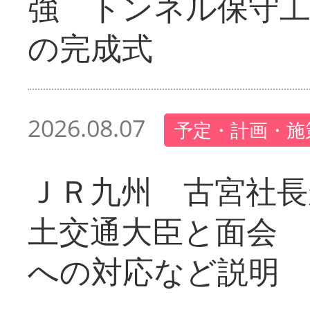
強 トンネル保守工
の完成式
2026.08.07
予定・計画・施
ＪＲ九州 古宮社長
土交通大臣と面会 
への対応など説明