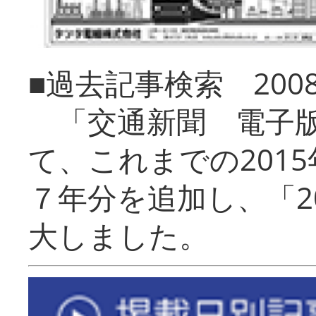
■過去記事検索 20
「交通新聞 電子版
て、これまでの201
７年分を追加し、「2
大しました