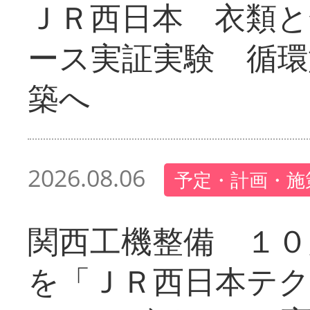
ＪＲ西日本 衣類と
ース実証実験 循環
築へ
2026.08.06
予定・計画・施
関西工機整備 １０
を「ＪＲ西日本テ