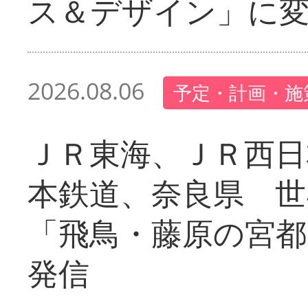
ス＆デザイン」に
2026.08.06
予定・計画・施
ＪＲ東海、ＪＲ西日
本鉄道、奈良県 世
「飛鳥・藤原の宮都
発信