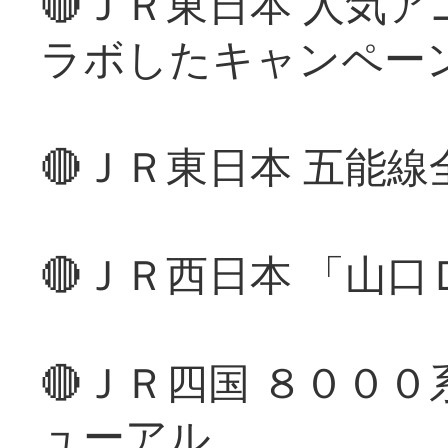
🔴ＪＲ東日本 人気
ラボしたキャンペー
🔴ＪＲ東日本 五能
🔴ＪＲ西日本 「山
🔴ＪＲ四国 ８００
ューアル