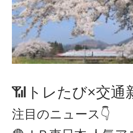
📶トレたび×交通
注目のニュース👇