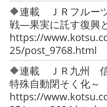
🔶連載 ＪＲフルー
戦―果実に託す復興
https://www.kotsu.c
25/post_9768.html
🔶連載 ＪＲ九州 
特殊自動閉そく化～
https://www.kotsu.c