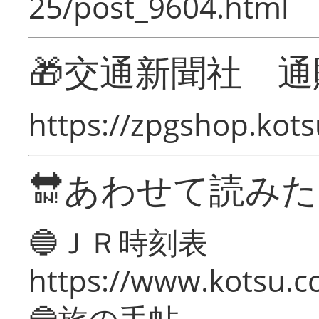
25/post_9604.html
🎁交通新聞社 通
https://zpgshop.kots
🔛あわせて読み
🔵ＪＲ時刻表
https://www.kotsu.co
🔵旅の手帖