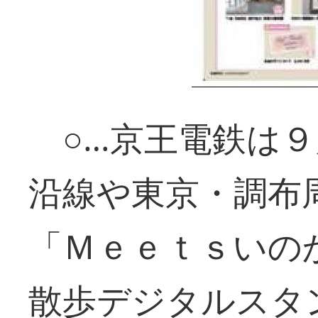
○…京王電鉄は９
沿線や東京・調布
「Ｍｅｅｔｓいの
散歩デジタルスタ