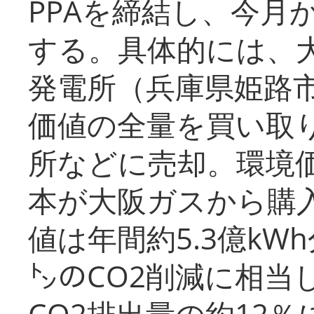
PPAを締結し、今月
する。具体的には、
発電所（兵庫県姫路
価値の全量を買い取
所などに売却。環境
本が大阪ガスから購
値は年間約5.3億kW
㌧のCO2削減に相当
CO2排出量の約12