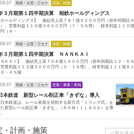
08.07
民鉄・公営・三セク
決算・財務
年３月期第１四半期決算 相鉄ホールディングス
鉄ホールディングス】 連結売上高７８７億９２００万円（前年同期比
増）、営業利益１１９億３６００万円（７・５％増）、経常利益１１０
万円（８・
08.07
民鉄・公営・三セク
決算・財務
年３月期第１四半期決算 ＮＡＮＫＡＩ
ＡＮＫＡＩ】 連結売上高７０６億１６００万円（前年同期比１２・６
、営業利益１１３億３０００万円（０・１％増）、経常利益１１１億８
（０・４％減
08.07
民鉄・公営・三セク
営業・事業・車両
日本鉄道 新型レール削正車「きずな」導入
日本鉄道は、レール表面を切削する新方式「ミリング式」を
した新型レール削正車「きずな」（ＲＯＭＩＬＬ６００）を導
る。
定・計画・施策
一覧を見る