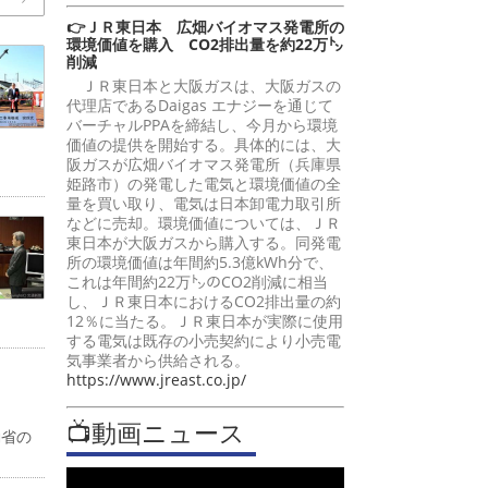
👉ＪＲ東日本 広畑バイオマス発電所の
環境価値を購入 CO2排出量を約22万㌧
削減
ＪＲ東日本と大阪ガスは、大阪ガスの
代理店であるDaigas エナジーを通じて
バーチャルPPAを締結し、今月から環境
価値の提供を開始する。具体的には、大
阪ガスが広畑バイオマス発電所（兵庫県
姫路市）の発電した電気と環境価値の全
量を買い取り、電気は日本卸電力取引所
などに売却。環境価値については、ＪＲ
東日本が大阪ガスから購入する。同発電
所の環境価値は年間約5.3億kWh分で、
これは年間約22万㌧のCO2削減に相当
し、ＪＲ東日本におけるCO2排出量の約
12％に当たる。ＪＲ東日本が実際に使用
する電気は既存の小売契約により小売電
気事業者から供給される。
https://www.jreast.co.jp/
📺動画ニュース
働省の