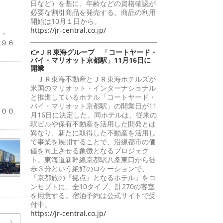
日など）を基に、年齢などの資格確認が
必要な割引商品を発売する。商品の利用
開始は10月１日から。
https://jr-central.co.jp/
４・
億９６
👉ＪＲ東海グループ 「コートヤード・
バイ・マリオット京都駅」11月16日に
開業
ＪＲ東海不動産とＪＲ東海ホテルズが
米国のマリオット・インターナショナル
と推進しているホテル「コートヤード・
％
バイ・マリオット京都駅」の開業日が11
１００
月16日に決定した。同ホテルは、従来の
駅ビルや保有不動産を活用した開発とは
異なり、新たに取得した不動産を活用し
て事業を展開することで、沿線都市の価
値を向上させる象徴となるプロジェク
ト。東海道新幹線京都駅八条東口から徒
歩３分という絶好のロケーションで、
「京都旅の『拠点』となるホテル」をコ
ンセプトに、全10タイプ、計270の客室
を用意する。宿泊予約は公式サイトで受
付中。
https://jr-central.co.jp/