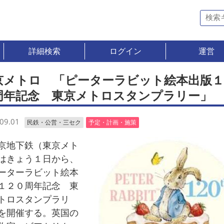
詳細検索
ログイン
運営
京メトロ 「ピーターラビット絵本出版１
周年記念 東京メトロスタンプラリー」
09.01
民鉄・公営・三セク
予定・計画・施策
地下鉄（東京メト
はきょう１日から、
ーターラビット絵本
１２０周年記念 東
トロスタンプラリ
を開催する。英国の