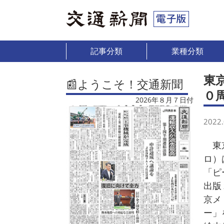
記事分類
業種分類
東
📰ようこそ！交通新聞
０
2026年８月７日付
2022.
東京
ロ）
「ピ
出版
京メ
ー」