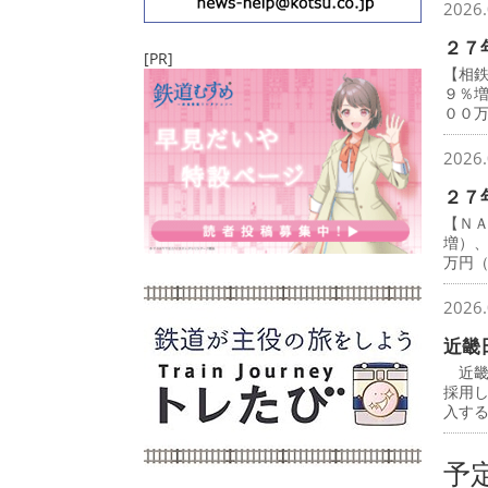
2026.
２７
[PR]
【相
９％
００
2026.
２７
【Ｎ
増）
万円
2026.
近畿
近畿
採用
入す
予