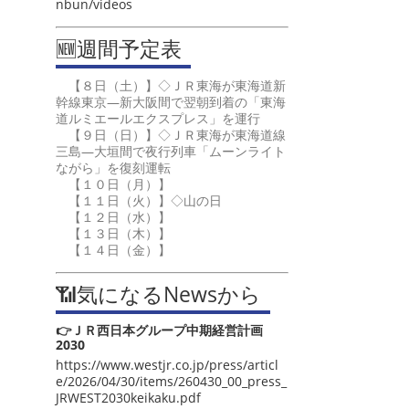
nbun/videos
🆕週間予定表
【８日（土）】◇ＪＲ東海が東海道新
幹線東京―新大阪間で翌朝到着の「東海
道ルミエールエクスプレス」を運行
【９日（日）】◇ＪＲ東海が東海道線
三島―大垣間で夜行列車「ムーンライト
ながら」を復刻運転
【１０日（月）】
【１１日（火）】◇山の日
【１２日（水）】
【１３日（木）】
【１４日（金）】
📶気になるNewsから
👉ＪＲ西日本グループ中期経営計画
2030
https://www.westjr.co.jp/press/articl
e/2026/04/30/items/260430_00_press_
JRWEST2030keikaku.pdf