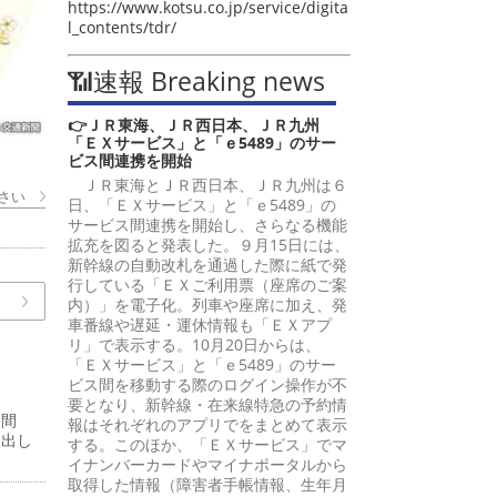
https://www.kotsu.co.jp/service/digita
l_contents/tdr/
📶速報 Breaking news
👉ＪＲ東海、ＪＲ西日本、ＪＲ九州
「ＥＸサービス」と「ｅ5489」のサー
ビス間連携を開始
ＪＲ東海とＪＲ西日本、ＪＲ九州は６
さい
日、「ＥＸサービス」と「ｅ5489」の
サービス間連携を開始し、さらなる機能
拡充を図ると発表した。９月15日には、
新幹線の自動改札を通過した際に紙で発
行している「ＥＸご利用票（座席のご案
内）」を電子化。列車や座席に加え、発
車番線や遅延・運休情報も「ＥＸアプ
リ」で表示する。10月20日からは、
「ＥＸサービス」と「ｅ5489」のサー
ビス間を移動する際のログイン操作が不
要となり、新幹線・在来線特急の予約情
嵩間
報はそれぞれのアプリでをまとめて表示
提出し
する。このほか、「ＥＸサービス」でマ
イナンバーカードやマイナポータルから
取得した情報（障害者手帳情報、生年月