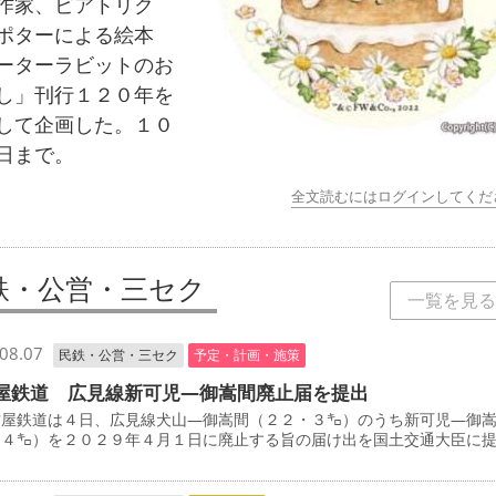
作家、ビアトリク
ポターによる絵本
ーターラビットのお
し」刊行１２０年を
して企画した。１０
日まで。
全文読むにはログインしてくだ
鉄・公営・三セク
一覧を見る
08.07
民鉄・公営・三セク
予定・計画・施策
屋鉄道 広見線新可児―御嵩間廃止届を提出
屋鉄道は４日、広見線犬山―御嵩間（２２・３㌔）のうち新可児―御
・４㌔）を２０２９年４月１日に廃止する旨の届け出を国土交通大臣に