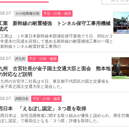
08.07
その他業種分類
予定・計画・施策
工業 新幹線の耐震補強 トンネル保守工事用機械
成式
工業は、ＪＲ東日本新幹線本部浦佐保守基地で５日、同社が２
０年度末の完成を目指して進める新幹線の耐震補強工事の一環と
、新幹線トンネル耐震対策工事用の
08.07
JR九州
予定・計画・施策
九州 古宮社長が金子国土交通大臣と面会 熊本地
の対応など説明
九州の古宮洋二社長は６日、東京都千代田区の国土交通省を
、金子恭之国土交通大臣と面会した。
08.07
JR西日本
予定・計画・施策
西日本 「えるぼし認定」３つ星を取得
西日本は、女性活躍推進に関する取り組みが優良と認められ、厚生労
るぼし認定」で最高位となる「３つ星」評価を取得した。