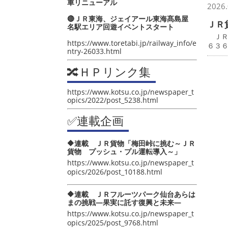
車リニューアル
2026.
🔴ＪＲ東海、ジェイアール東海髙島屋
ＪＲ
名駅エリア回遊イベントスタート
ＪＲ
https://www.toretabi.jp/railway_info/e
６３
ntry-26033.html
🔀ＨＰリンク集
https://www.kotsu.co.jp/newspaper_t
opics/2022/post_5238.html
✅連載企画
🔶連載 ＪＲ貨物「梅田峠に挑む～ＪＲ
貨物 プッシュ・プル運転導入～」
https://www.kotsu.co.jp/newspaper_t
opics/2026/post_10188.html
🔶連載 ＪＲフルーツパーク仙台あらは
まの挑戦―果実に託す復興と未来―
https://www.kotsu.co.jp/newspaper_t
opics/2025/post_9768.html