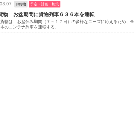
08.07
JR貨物
予定・計画・施策
貨物 お盆期間に貨物列車６３６本を運転
貨物は、お盆休み期間（７～１７日）の多様なニーズに応えるため、
６本のコンテナ列車を運転する。