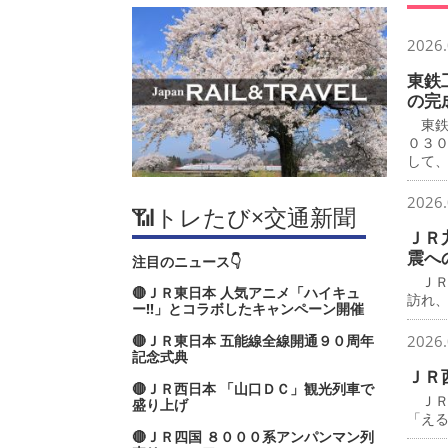
2026.
東鉄
の完
東鉄
０３
して
2026.
📶トレたび×交通新聞
ＪＲ
震へ
注目のニュース👇
ＪＲ
🔴ＪＲ東日本 人気アニメ「ハイキュ
訪れ
ー‼」とコラボしたキャンペーン開催
🔴ＪＲ東日本 五能線全線開通９０周年
2026.
記念式典
ＪＲ
🔴ＪＲ西日本 「山口ＤＣ」観光列車で
ＪＲ
盛り上げ
「え
🔴ＪＲ四国 ８０００系アンパンマン列