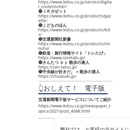
https://www.kotsu.co.jp/service/digita
l_contents/tdr/
🔵ＪＲガゼット
https://www.kotsu.co.jp/products/gaz
ette/
🔵こどものほん
https://www.kotsu.co.jp/products/kid
s/
🔵交通新聞社新書
https://www.kotsu.co.jp/products/shi
nsho/
🔵鉄道・旅行情報サイト「トレたび」
https://www.toretabi.jp/
🔵さんたつ ｂｙ 散歩の達人
https://san-tatsu.jp/
🔵中央線が好きだ。 × 散歩の達人
https://chuosuki.jp/
👆おしえて！ 電子版
交通新聞電子版サービスについてご紹介
https://www.kotsu.co.jp/newspaper_t
opics/2021/post_4048.html
弊社では、お客様の当サイトに