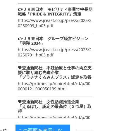
👉ＪＲ東日本 モビリティ事業で中長期
戦略「PRIDE & INTEGRITY」策定
https://www.jreast.co.jp/press/2025/2
0250909_ho03.pdf
👉ＪＲ東日本 グループ経営ビジョン
「勇翔 2034」
https://www.jreast.co.jp/press/2025/2
0250701_ho03.pdf
💖交通新聞社 不妊治療と仕事の両立支
援に取り組む先進企業
「プラチナくるみんプラス」認定を取得
https://prtimes.jp/main/html/rd/p/00
0000121.000050139.html
💖交通新聞社 女性活躍推進企業
「えるぼし」認定の最高位（３つ星）取
得
https://prtimes.jp/main/html/rd/p/00
0000105.000050139.html
ため
この画面を表示しな