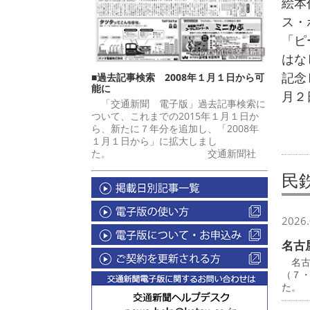
絵本
ス・
「ピ
はな
記念
■過去記事検索 2008年１月１日から可
能に
月２
「交通新聞 電子版」過去記事検索に
ついて、これまでの2015年１月１日か
ら、新たに７年分を追加し、「2008年
１月１日から」に拡大しまし
た。 交通新聞社
民
2026.
名古
名古
（７
た。