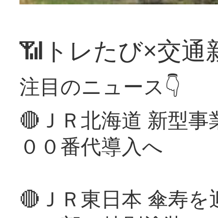
📶トレたび×交通
注目のニュース👇
🔴ＪＲ北海道 新型
００番代導入へ
🔴ＪＲ東日本 傘寿