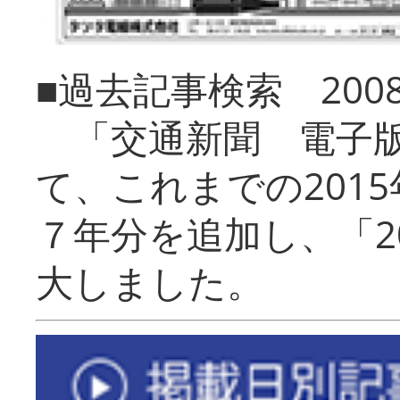
■過去記事検索 20
「交通新聞 電子版
て、これまでの201
７年分を追加し、「2
大しました