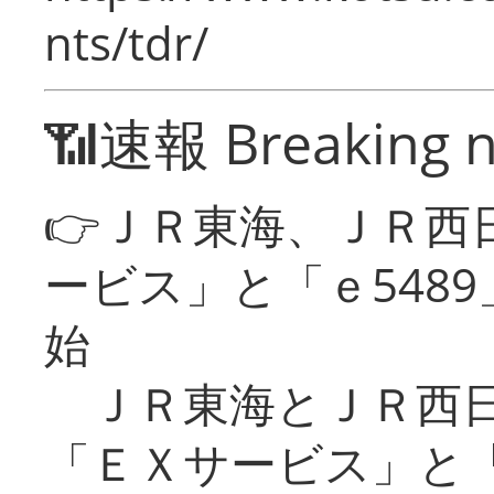
nts/tdr/
📶速報 Breaking 
👉ＪＲ東海、ＪＲ西
ービス」と「ｅ548
始
ＪＲ東海とＪＲ西日
「ＥＸサービス」と「