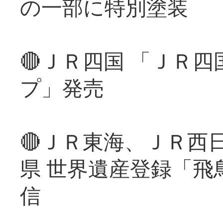
の一部に特別塗装
🔴ＪＲ四国 「ＪＲ
プ」発売
🔴ＪＲ東海、ＪＲ西
県 世界遺産登録「飛
信