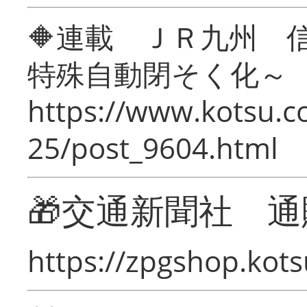
🔶連載 ＪＲ九州 
特殊自動閉そく化～
https://www.kotsu.c
25/post_9604.html
🎁交通新聞社 通
https://zpgshop.kots