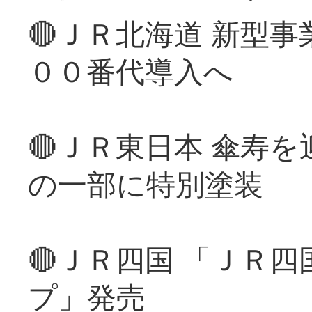
🔴ＪＲ北海道 新型
００番代導入へ
🔴ＪＲ東日本 傘寿
の一部に特別塗装
🔴ＪＲ四国 「ＪＲ
プ」発売