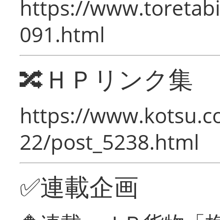
https://www.toretabi
091.html
🔀ＨＰリンク集
https://www.kotsu.c
22/post_5238.html
✅連載企画