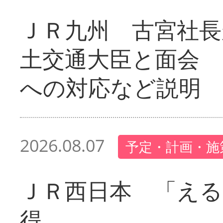
ＪＲ九州 古宮社長
土交通大臣と面会 
への対応など説明
2026.08.07
予定・計画・施
ＪＲ西日本 「える
得