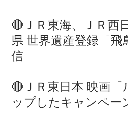
🔴ＪＲ東海、ＪＲ西
県 世界遺産登録「飛
信
🔴ＪＲ東日本 映画
ップしたキャンペー