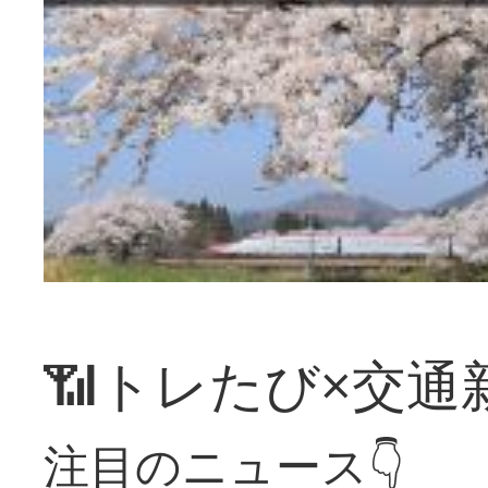
📶トレたび×交通
注目のニュース👇