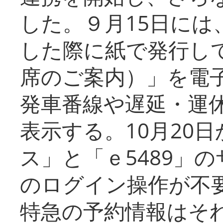
した。９月15日には
した際に紙で発行し
席のご案内）」を電
発車番線や遅延・運
表示する。10月20
ス」と「ｅ5489」
のログイン操作が不
特急の予約情報はそ