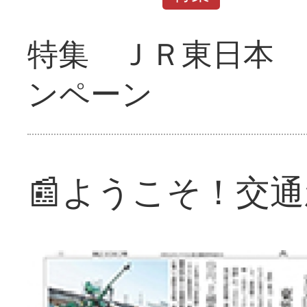
特集 ＪＲ東日本 
ンペーン
📰ようこそ！交