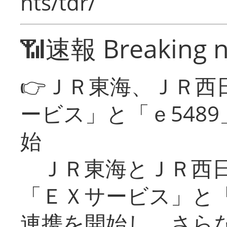
nts/tdr/
📶速報 Breaking 
👉ＪＲ東海、ＪＲ西
ービス」と「ｅ548
始
ＪＲ東海とＪＲ西日
「ＥＸサービス」と「
連携を開始し、さら