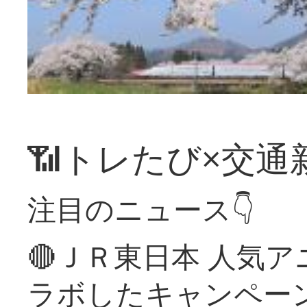
📶トレたび×交通
注目のニュース👇
🔴ＪＲ東日本 人気
ラボしたキャンペー