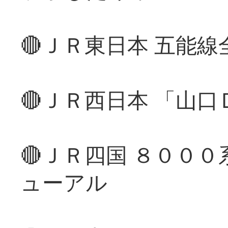
🔴ＪＲ東日本 五能
🔴ＪＲ西日本 「山
🔴ＪＲ四国 ８００
ューアル