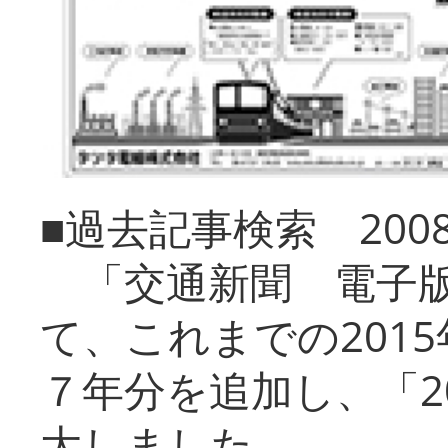
■過去記事検索 20
「交通新聞 電子版
て、これまでの201
７年分を追加し、「2
大しました