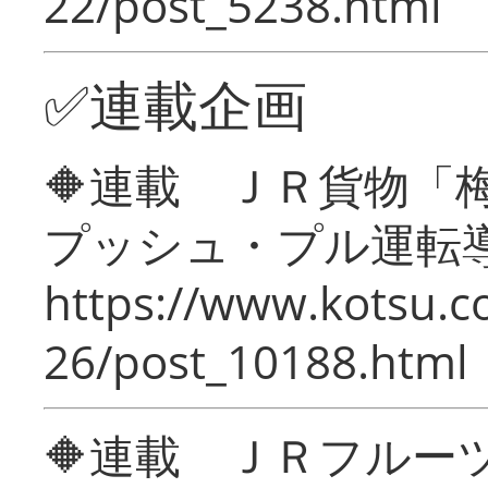
22/post_5238.html
✅連載企画
🔶連載 ＪＲ貨物
プッシュ・プル運転
https://www.kotsu.c
26/post_10188.html
🔶連載 ＪＲフルー