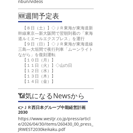
nbun/videos
🆕週間予定表
【８日（土）】◇ＪＲ東海が東海道新
幹線東京―新大阪間で翌朝到着の「東海
道ルミエールエクスプレス」を運行
【９日（日）】◇ＪＲ東海が東海道線
三島―大垣間で夜行列車「ムーンライト
ながら」を復刻運転
【１０日（月）】
【１１日（火）】◇山の日
【１２日（水）】
【１３日（木）】
【１４日（金）】
📶気になるNewsから
👉ＪＲ西日本グループ中期経営計画
2030
https://www.westjr.co.jp/press/articl
e/2026/04/30/items/260430_00_press_
JRWEST2030keikaku.pdf