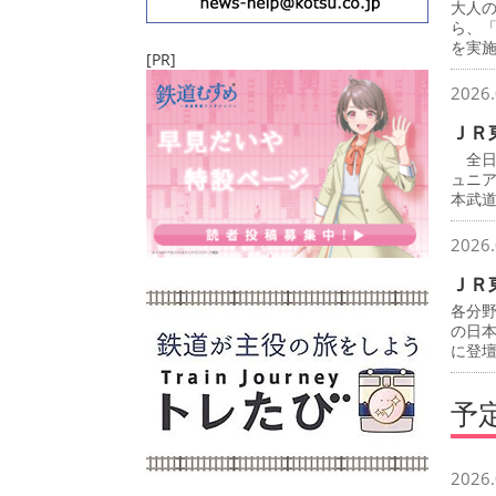
大人
ら、
を実
[PR]
2026.
ＪＲ
全日
ュニ
本武
2026.
ＪＲ
各分
の日
に登
予
2026.