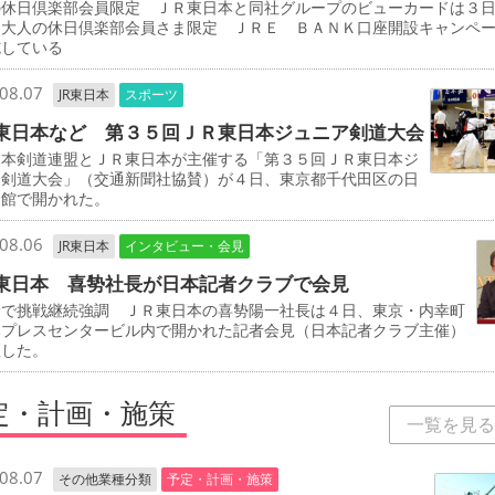
の休日倶楽部会員限定 ＪＲ東日本と同社グループのビューカードは３
「大人の休日倶楽部会員さま限定 ＪＲＥ ＢＡＮＫ口座開設キャンペ
施している
08.07
JR東日本
スポーツ
東日本など 第３５回ＪＲ東日本ジュニア剣道大会
本剣道連盟とＪＲ東日本が主催する「第３５回ＪＲ東日本ジ
ア剣道大会」（交通新聞社協賛）が４日、東京都千代田区の日
道館で開かれた。
08.06
JR東日本
インタビュー・会見
東日本 喜㔟社長が日本記者クラブで会見
野で挑戦継続強調 ＪＲ東日本の喜㔟陽一社長は４日、東京・内幸町
本プレスセンタービル内で開かれた記者会見（日本記者クラブ主催）
壇した。
定・計画・施策
一覧を見る
08.07
その他業種分類
予定・計画・施策