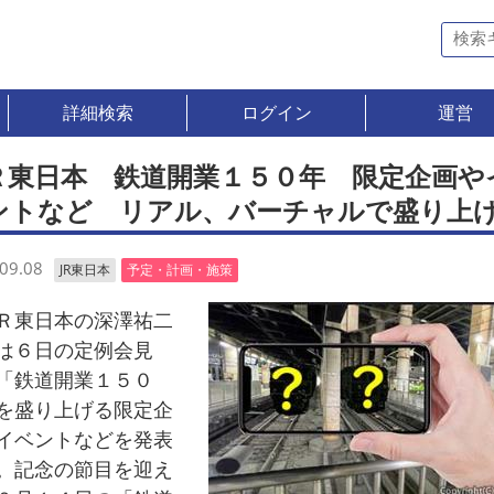
詳細検索
ログイン
運営
Ｒ東日本 鉄道開業１５０年 限定企画や
ントなど リアル、バーチャルで盛り上
09.08
JR東日本
予定・計画・施策
東日本の深澤祐二
は６日の定例会見
「鉄道開業１５０
を盛り上げる限定企
イベントなどを発表
。記念の節目を迎え