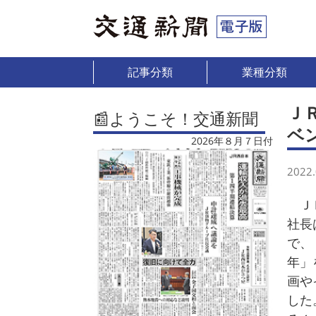
記事分類
業種分類
Ｊ
📰ようこそ！交通新聞
ベ
2026年８月７日付
2022.
ＪＲ
社長
で、
年」
画や
した