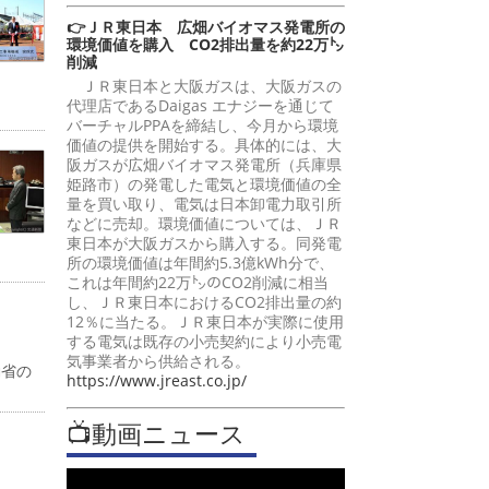
👉ＪＲ東日本 広畑バイオマス発電所の
環境価値を購入 CO2排出量を約22万㌧
削減
ＪＲ東日本と大阪ガスは、大阪ガスの
代理店であるDaigas エナジーを通じて
バーチャルPPAを締結し、今月から環境
価値の提供を開始する。具体的には、大
阪ガスが広畑バイオマス発電所（兵庫県
姫路市）の発電した電気と環境価値の全
量を買い取り、電気は日本卸電力取引所
などに売却。環境価値については、ＪＲ
東日本が大阪ガスから購入する。同発電
所の環境価値は年間約5.3億kWh分で、
これは年間約22万㌧のCO2削減に相当
し、ＪＲ東日本におけるCO2排出量の約
12％に当たる。ＪＲ東日本が実際に使用
する電気は既存の小売契約により小売電
気事業者から供給される。
働省の
https://www.jreast.co.jp/
📺動画ニュース