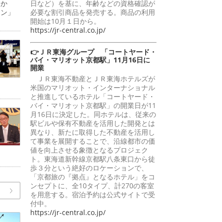
日か
日など）を基に、年齢などの資格確認が
ーン」
必要な割引商品を発売する。商品の利用
開始は10月１日から。
https://jr-central.co.jp/
👉ＪＲ東海グループ 「コートヤード・
バイ・マリオット京都駅」11月16日に
開業
ＪＲ東海不動産とＪＲ東海ホテルズが
米国のマリオット・インターナショナル
と推進しているホテル「コートヤード・
バイ・マリオット京都駅」の開業日が11
月16日に決定した。同ホテルは、従来の
駅ビルや保有不動産を活用した開発とは
異なり、新たに取得した不動産を活用し
て事業を展開することで、沿線都市の価
値を向上させる象徴となるプロジェク
ト。東海道新幹線京都駅八条東口から徒
歩３分という絶好のロケーションで、
「京都旅の『拠点』となるホテル」をコ
ンセプトに、全10タイプ、計270の客室
を用意する。宿泊予約は公式サイトで受
付中。
https://jr-central.co.jp/