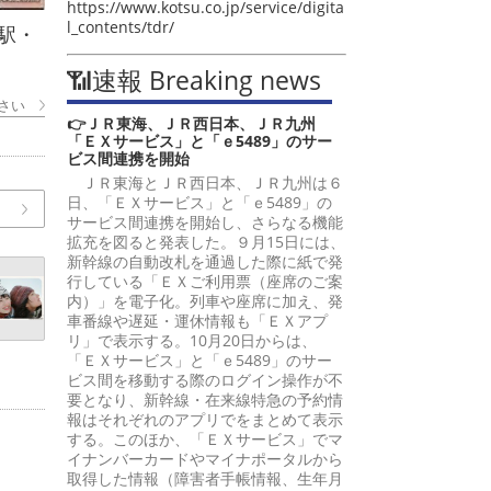
https://www.kotsu.co.jp/service/digita
l_contents/tdr/
駅・
📶速報 Breaking news
さい
👉ＪＲ東海、ＪＲ西日本、ＪＲ九州
「ＥＸサービス」と「ｅ5489」のサー
ビス間連携を開始
ＪＲ東海とＪＲ西日本、ＪＲ九州は６
日、「ＥＸサービス」と「ｅ5489」の
サービス間連携を開始し、さらなる機能
拡充を図ると発表した。９月15日には、
新幹線の自動改札を通過した際に紙で発
行している「ＥＸご利用票（座席のご案
内）」を電子化。列車や座席に加え、発
車番線や遅延・運休情報も「ＥＸアプ
リ」で表示する。10月20日からは、
「ＥＸサービス」と「ｅ5489」のサー
ビス間を移動する際のログイン操作が不
要となり、新幹線・在来線特急の予約情
報はそれぞれのアプリでをまとめて表示
する。このほか、「ＥＸサービス」でマ
イナンバーカードやマイナポータルから
取得した情報（障害者手帳情報、生年月