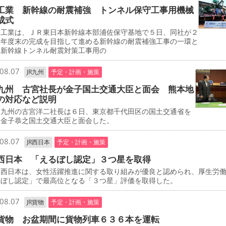
工業 新幹線の耐震補強 トンネル保守工事用機械
成式
工業は、ＪＲ東日本新幹線本部浦佐保守基地で５日、同社が２
０年度末の完成を目指して進める新幹線の耐震補強工事の一環と
、新幹線トンネル耐震対策工事用の
08.07
JR九州
予定・計画・施策
九州 古宮社長が金子国土交通大臣と面会 熊本地
の対応など説明
九州の古宮洋二社長は６日、東京都千代田区の国土交通省を
、金子恭之国土交通大臣と面会した。
08.07
JR西日本
予定・計画・施策
西日本 「えるぼし認定」３つ星を取得
西日本は、女性活躍推進に関する取り組みが優良と認められ、厚生労
るぼし認定」で最高位となる「３つ星」評価を取得した。
08.07
JR貨物
予定・計画・施策
貨物 お盆期間に貨物列車６３６本を運転