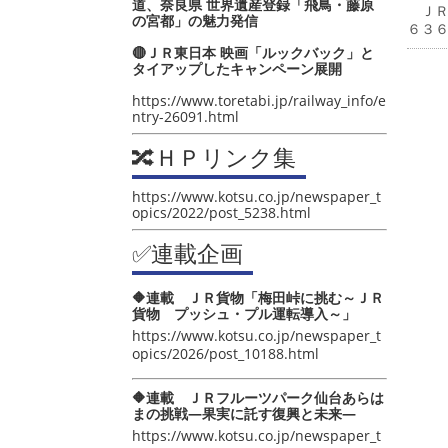
道、奈良県 世界遺産登録「飛鳥・藤原
ＪＲ
の宮都」の魅力発信
６３
🔴ＪＲ東日本 映画「ルックバック」と
タイアップしたキャンペーン展開
https://www.toretabi.jp/railway_info/e
ntry-26091.html
🔀ＨＰリンク集
https://www.kotsu.co.jp/newspaper_t
opics/2022/post_5238.html
✅連載企画
🔶連載 ＪＲ貨物「梅田峠に挑む～ＪＲ
貨物 プッシュ・プル運転導入～」
https://www.kotsu.co.jp/newspaper_t
opics/2026/post_10188.html
🔶連載 ＪＲフルーツパーク仙台あらは
まの挑戦―果実に託す復興と未来―
https://www.kotsu.co.jp/newspaper_t