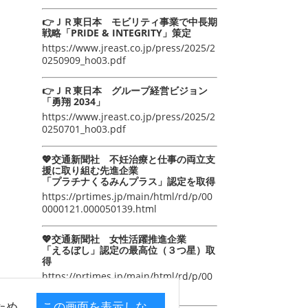
👉ＪＲ東日本 モビリティ事業で中長期
戦略「PRIDE & INTEGRITY」策定
https://www.jreast.co.jp/press/2025/2
0250909_ho03.pdf
👉ＪＲ東日本 グループ経営ビジョン
「勇翔 2034」
https://www.jreast.co.jp/press/2025/2
0250701_ho03.pdf
💖交通新聞社 不妊治療と仕事の両立支
援に取り組む先進企業
「プラチナくるみんプラス」認定を取得
https://prtimes.jp/main/html/rd/p/00
0000121.000050139.html
💖交通新聞社 女性活躍推進企業
「えるぼし」認定の最高位（３つ星）取
得
https://prtimes.jp/main/html/rd/p/00
0000105.000050139.html
ため
この画面を表示しな