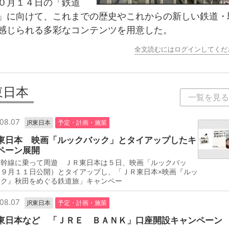
０月１４日の「鉄道
」に向けて、これまでの歴史やこれからの新しい鉄道・
感じられる多彩なコンテンツを用意した。
全文読むにはログインしてくだ
東日本
一覧を見る
08.07
JR東日本
予定・計画・施策
東日本 映画「ルックバック」とタイアップしたキ
ペーン展開
新幹線に乗って周遊 ＪＲ東日本は５日、映画「ルックバッ
（９月１１日公開）とタイアップし、「ＪＲ東日本×映画『ルッ
ック』秋田をめぐる鉄道旅」キャンペー
08.07
JR東日本
予定・計画・施策
東日本など 「ＪＲＥ ＢＡＮＫ」口座開設キャンペーン