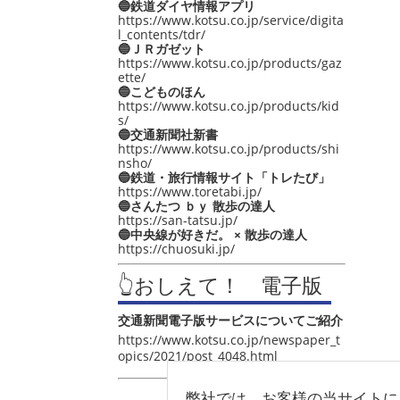
🔵鉄道ダイヤ情報アプリ
https://www.kotsu.co.jp/service/digita
l_contents/tdr/
🔵ＪＲガゼット
https://www.kotsu.co.jp/products/gaz
ette/
🔵こどものほん
https://www.kotsu.co.jp/products/kid
s/
🔵交通新聞社新書
https://www.kotsu.co.jp/products/shi
nsho/
🔵鉄道・旅行情報サイト「トレたび」
https://www.toretabi.jp/
🔵さんたつ ｂｙ 散歩の達人
https://san-tatsu.jp/
🔵中央線が好きだ。 × 散歩の達人
https://chuosuki.jp/
👆おしえて！ 電子版
交通新聞電子版サービスについてご紹介
https://www.kotsu.co.jp/newspaper_t
opics/2021/post_4048.html
弊社では、お客様の当サイトに