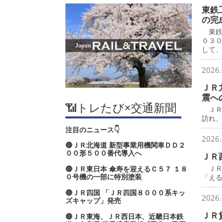
東鉄
の完
東鉄
０３
して
2026.
ＪＲ
震へ
📶トレたび×交通新聞
ＪＲ
訪れ
注目のニュース👇
2026.
🔴ＪＲ北海道 新型事業用機関車ＤＤ２
００形５００番代導入へ
ＪＲ
ＪＲ
🔴ＪＲ東日本 傘寿を迎えるＣ５７ １８
０号機の一部に特別塗装
「え
🔴ＪＲ四国 「ＪＲ四国８０００系キッ
2026.
ズキャップ」発売
ＪＲ
🔴ＪＲ東海、ＪＲ西日本、近畿日本鉄