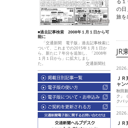
る１
の日
旅を
■過去記事検索 2008年１月１日から可
能に
「交通新聞 電子版」過去記事検索に
ついて、これまでの2015年１月１日か
JR
ら、新たに７年分を追加し、「2008年
１月１日から」に拡大しまし
た。 交通新聞社
2026.
ＪＲ
ャン
秋田
ク」
クバ
2026.
ＪＲ