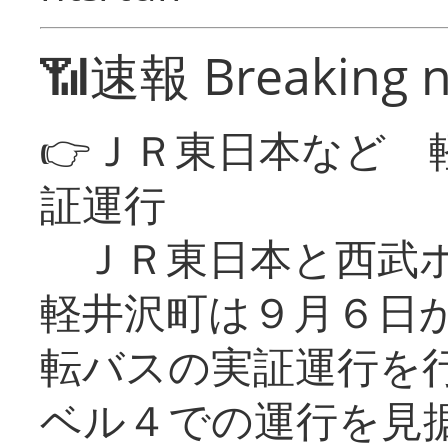
📶速報 Breaking 
👉ＪＲ東日本など 
証運行
ＪＲ東日本と西武ホ
軽井沢町は９月６日か
転バスの実証運行を
ベル４での運行を見