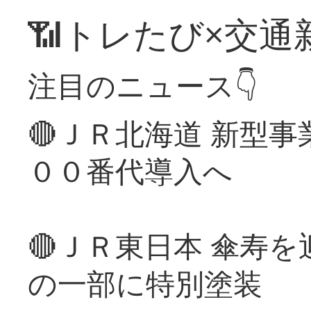
📶トレたび×交通
注目のニュース👇
🔴ＪＲ北海道 新型
００番代導入へ
🔴ＪＲ東日本 傘寿
の一部に特別塗装