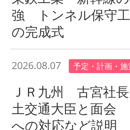
強 トンネル保守工
の完成式
2026.08.07
予定・計画・施
ＪＲ九州 古宮社長
土交通大臣と面会 
への対応など説明