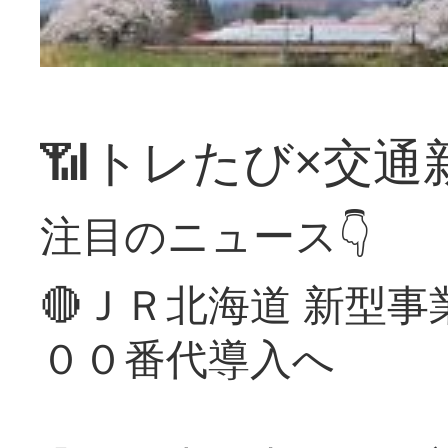
📶トレたび×交通
注目のニュース👇
🔴ＪＲ北海道 新型
００番代導入へ