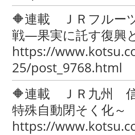
🔶連載 ＪＲフルー
戦―果実に託す復興
https://www.kotsu.c
25/post_9768.html
🔶連載 ＪＲ九州 
特殊自動閉そく化～
https://www.kotsu.c