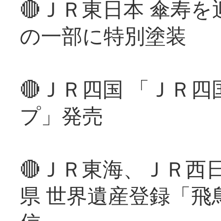
🔴ＪＲ東日本 傘寿
の一部に特別塗装
🔴ＪＲ四国 「ＪＲ
プ」発売
🔴ＪＲ東海、ＪＲ西
県 世界遺産登録「飛