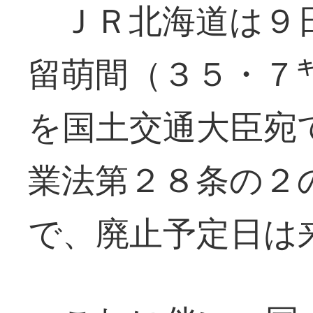
ＪＲ北海道は９日
留萌間（３５・７
を国土交通大臣宛
業法第２８条の２
で、廃止予定日は