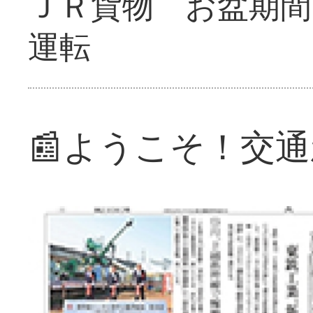
ＪＲ貨物 お盆期間
運転
📰ようこそ！交