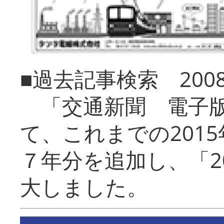
■過去記事検索 20
「交通新聞 電子版
て、これまでの201
７年分を追加し、「2
大しました