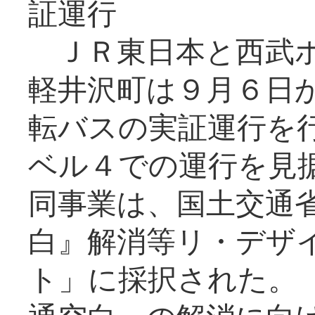
証運行
ＪＲ東日本と西武ホ
軽井沢町は９月６日か
転バスの実証運行を
ベル４での運行を見
同事業は、国土交通
白』解消等リ・デザ
ト」に採択された。