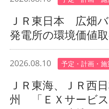
ＪＲ東日本 広畑
発電所の環境価値取
2026.08.10
予定・計画・施
ＪＲ東海、ＪＲ西日
州 「ＥＸサービス