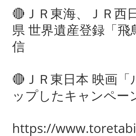
🔴ＪＲ東海、ＪＲ西
県 世界遺産登録「飛
信
🔴ＪＲ東日本 映画
ップしたキャンペー
https://www.toretabi