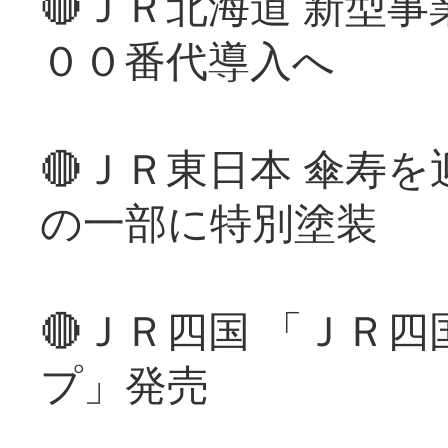
🔴ＪＲ北海道 新型
００番代導入へ
🔴ＪＲ東日本 傘寿
の一部に特別塗装
🔴ＪＲ四国 「ＪＲ
プ」発売