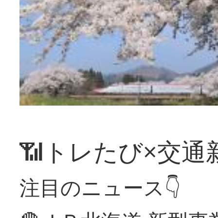
📶トレたび×交通
注目のニュース👇