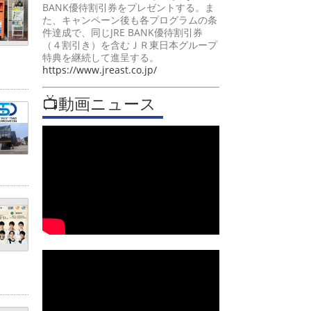
BANK優待割引券をプレゼントする。ま
た、キャンペーン後も各プログラムの条
件達成で、同じJRE BANK優待割引券
（４割引き）を含むＪＲ東日本グループ
特典を継続して進呈する。
https://www.jreast.co.jp/
📺動画ニュース