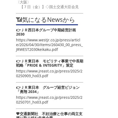
〈大阪〉
【７日（金）】◇国土交通大臣会見
📶気になるNewsから
👉ＪＲ西日本グループ中期経営計画
2030
https://www.westjr.co.jp/press/articl
e/2026/04/30/items/260430_00_press_
JRWEST2030keikaku.pdf
👉ＪＲ東日本 モビリティ事業で中長期
戦略「PRIDE & INTEGRITY」策定
https://www.jreast.co.jp/press/2025/2
0250909_ho03.pdf
👉ＪＲ東日本 グループ経営ビジョン
「勇翔 2034」
https://www.jreast.co.jp/press/2025/2
0250701_ho03.pdf
💖交通新聞社 不妊治療と仕事の両立支
援に取り組む先進企業