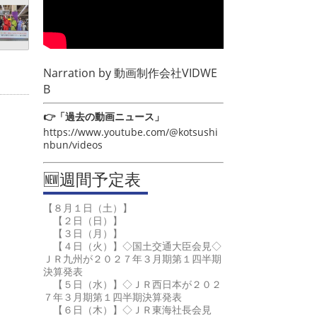
Narration by
動画制作会社VIDWE
B
👉「過去の動画ニュース」
https://www.youtube.com/@kotsushi
nbun/videos
🆕週間予定表
【８月１日（土）】
【２日（日）】
【３日（月）】
【４日（火）】◇国土交通大臣会見◇
ＪＲ九州が２０２７年３月期第１四半期
決算発表
【５日（水）】◇ＪＲ西日本が２０２
７年３月期第１四半期決算発表
【６日（木）】◇ＪＲ東海社長会見