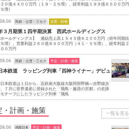
１２０億４４００万円（１９・２％増）、経常利益１９９億６５００万
３％増）
08.06
民鉄・公営・三セク
決算・財務
年３月期第１四半期決算 西武ホールディングス
武ホールディングス】 連結売上高１５４５億６２００万円（前年同期
７％増）、営業利益２６０億８４００万円（４１・５％増）、経常利益
８００万円
08.06
民鉄・公営・三セク
予定・計画・施策
日本鉄道 ラッピング列車「四神ライナー」デビュ
日本鉄道は１日から、近鉄南大阪線大阪阿部野橋―吉野線吉
で、７月に世界遺産に登録された「飛鳥・藤原の宮都」の史跡
をモチーフにしたラッピング列車「飛鳥
定・計画・施策
一覧を見る
08.06
JR西日本
予定・計画・施策