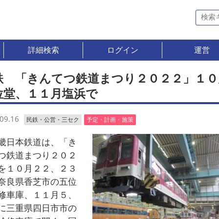
詳細検索
ログイン
運営
鉄 「きんてつ鉄道まつり２０２２」１０
位堂、１１月塩浜で
09.16
民鉄・公営・三セク
予定・計画・施策
日本鉄道は、「き
つ鉄道まつり２０２
を１０月２２、２３
奈良県香芝市の五位
修車庫、１１月５、
に三重県四日市市の