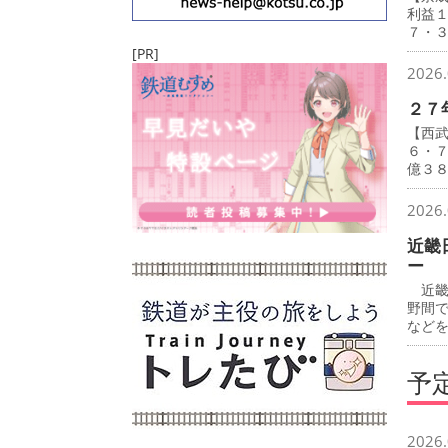
利益
７・
[PR]
2026.
２７
【西
６・
億３
2026.
近畿
ー
近畿
野間
など
予
2026.