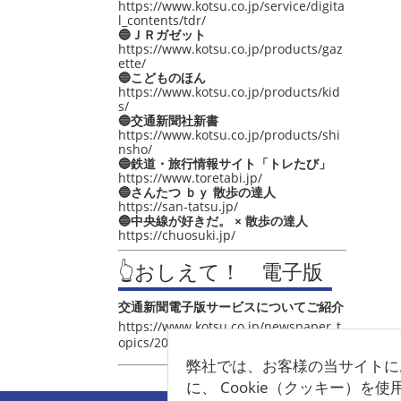
https://www.kotsu.co.jp/service/digita
l_contents/tdr/
🔵ＪＲガゼット
https://www.kotsu.co.jp/products/gaz
ette/
🔵こどものほん
https://www.kotsu.co.jp/products/kid
s/
🔵交通新聞社新書
https://www.kotsu.co.jp/products/shi
nsho/
🔵鉄道・旅行情報サイト「トレたび」
https://www.toretabi.jp/
🔵さんたつ ｂｙ 散歩の達人
https://san-tatsu.jp/
🔵中央線が好きだ。 × 散歩の達人
https://chuosuki.jp/
👆おしえて！ 電子版
交通新聞電子版サービスについてご紹介
https://www.kotsu.co.jp/newspaper_t
opics/2021/post_4048.html
弊社では、お客様の当サイトに
に、 Cookie（クッキー）を