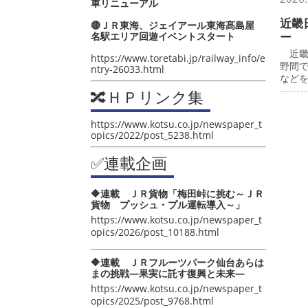
車リニューアル
近畿
🔴ＪＲ東海、ジェイアール東海髙島屋
ー
名駅エリア回遊イベントスタート
近畿
https://www.toretabi.jp/railway_info/e
野間
ntry-26033.html
など
🔀ＨＰリンク集
https://www.kotsu.co.jp/newspaper_t
opics/2022/post_5238.html
✅連載企画
🔶連載 ＪＲ貨物「梅田峠に挑む～ＪＲ
貨物 プッシュ・プル運転導入～」
https://www.kotsu.co.jp/newspaper_t
opics/2026/post_10188.html
🔶連載 ＪＲフルーツパーク仙台あらは
まの挑戦―果実に託す復興と未来―
https://www.kotsu.co.jp/newspaper_t
opics/2025/post_9768.html