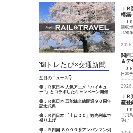
ＪＲ
構築
ＪＲ
回収
れ物
2026.
関西
＆デ
📶トレたび×交通新聞
ＪＲ
日本
注目のニュース👇
2026.
🔴ＪＲ東日本 人気アニメ「ハイキュ
ー‼」とコラボしたキャンペーン開催
ＪＲ
🔴ＪＲ東日本 五能線全線開通９０周年
産登
記念式典
ＪＲ
「飛
🔴ＪＲ西日本 「山口ＤＣ」観光列車で
盛り上げ
受け
🔴ＪＲ四国 ８０００系アンパンマン列
2026.