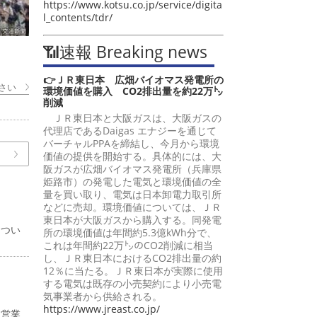
https://www.kotsu.co.jp/service/digita
l_contents/tdr/
📶速報 Breaking news
👉ＪＲ東日本 広畑バイオマス発電所の
さい
環境価値を購入 CO2排出量を約22万㌧
削減
ＪＲ東日本と大阪ガスは、大阪ガスの
代理店であるDaigas エナジーを通じて
バーチャルPPAを締結し、今月から環境
価値の提供を開始する。具体的には、大
阪ガスが広畑バイオマス発電所（兵庫県
姫路市）の発電した電気と環境価値の全
量を買い取り、電気は日本卸電力取引所
などに売却。環境価値については、ＪＲ
東日本が大阪ガスから購入する。同発電
につい
所の環境価値は年間約5.3億kWh分で、
これは年間約22万㌧のCO2削減に相当
し、ＪＲ東日本におけるCO2排出量の約
12％に当たる。ＪＲ東日本が実際に使用
する電気は既存の小売契約により小売電
気事業者から供給される。
https://www.jreast.co.jp/
、営業