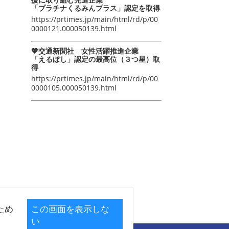
「プラチナくるみんプラス」認定を取得
https://prtimes.jp/main/html/rd/p/00
0000121.000050139.html
💖交通新聞社 女性活躍推進企業
「えるぼし」認定の最高位（３つ星）取
得
https://prtimes.jp/main/html/rd/p/00
0000105.000050139.html
ため
この画面を表示しな
い