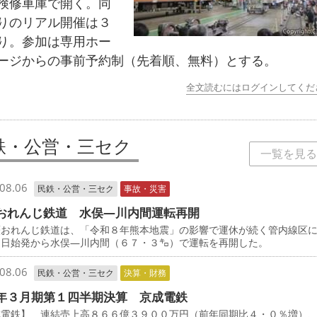
検修車庫で開く。同
りのリアル開催は３
り。参加は専用ホー
ージからの事前予約制（先着順、無料）とする。
全文読むにはログインしてくだ
鉄・公営・三セク
一覧を見る
08.06
民鉄・公営・三セク
事故・災害
おれんじ鉄道 水俣―川内間運転再開
おれんじ鉄道は、「令和８年熊本地震」の影響で運休が続く管内線区
５日始発から水俣―川内間（６７・３㌔）で運転を再開した。
08.06
民鉄・公営・三セク
決算・財務
年３月期第１四半期決算 京成電鉄
成電鉄】 連結売上高８６６億３９００万円（前年同期比４・０％増）