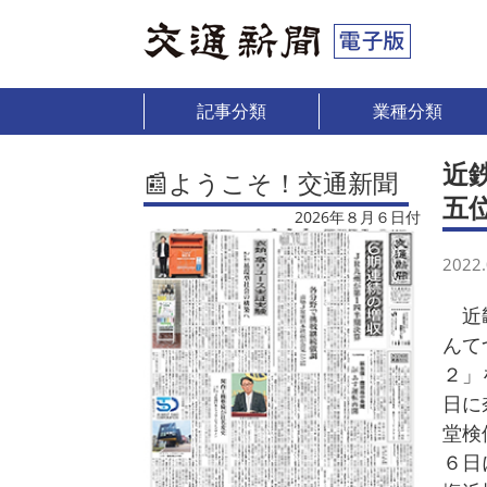
記事分類
業種分類
近
📰ようこそ！交通新聞
五
2026年８月６日付
2022.
近畿
んて
２」
日に
堂検
６日