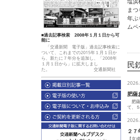
塩浜
まつ
年ぶ
ムペ
■過去記事検索 2008年１月１日から可
能に
「交通新聞 電子版」過去記事検索に
ついて、これまでの2015年１月１日か
ら、新たに７年分を追加し、「2008年
民
１月１日から」に拡大しまし
た。 交通新聞社
2026.
肥薩
肥薩
て、
2026.
２７
【京