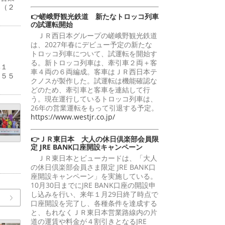
円（２
👉嵯峨野観光鉄道 新たなトロッコ列車
の試運転開始
ＪＲ西日本グループの嵯峨野観光鉄道
は、2027年春にデビュー予定の新たな
トロッコ列車について、試運転を開始す
る。新トロッコ列車は、牽引車２両＋客
比１
車４両の６両編成。客車はＪＲ西日本テ
２５５
クノスが製作した。試運転は機能確認な
どのため、牽引車と客車を連結して行
う。現在運行しているトロッコ列車は、
26年の営業運転をもって引退する予定。
https://www.westjr.co.jp/
👉ＪＲ東日本 大人の休日倶楽部会員限
定 JRE BANK口座開設キャンペーン
ＪＲ東日本とビューカードは、「大人
の休日倶楽部会員さま限定 JRE BANK口
座開設キャンペーン」を実施している。
10月30日までにJRE BANK口座の開設申
し込みを行い、来年１月29日終了時点で
口座開設を完了し、各種条件を達成する
と、もれなくＪＲ東日本営業路線内の片
道の運賃や料金が４割引きとなるJRE