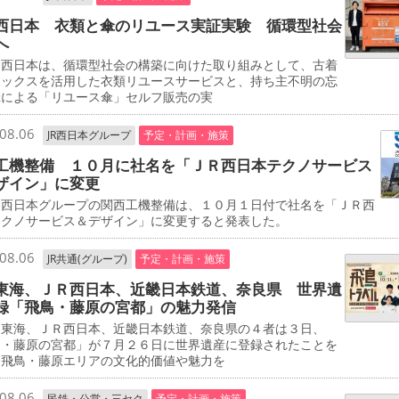
西日本 衣類と傘のリユース実証実験 循環型社会
へ
西日本は、循環型社会の構築に向けた取り組みとして、古着
ボックスを活用した衣類リユースサービスと、持ち主不明の忘
傘による「リユース傘」セルフ販売の実
08.06
JR西日本グループ
予定・計画・施策
工機整備 １０月に社名を「ＪＲ西日本テクノサービス
ザイン」に変更
西日本グループの関西工機整備は、１０月１日付で社名を「ＪＲ西
テクノサービス＆デザイン」に変更すると発表した。
08.06
JR共通(グループ)
予定・計画・施策
東海、ＪＲ西日本、近畿日本鉄道、奈良県 世界遺
録「飛鳥・藤原の宮都」の魅力発信
東海、ＪＲ西日本、近畿日本鉄道、奈良県の４者は３日、
鳥・藤原の宮都」が７月２６日に世界遺産に登録されたことを
、飛鳥・藤原エリアの文化的価値や魅力を
08.06
民鉄・公営・三セク
予定・計画・施策